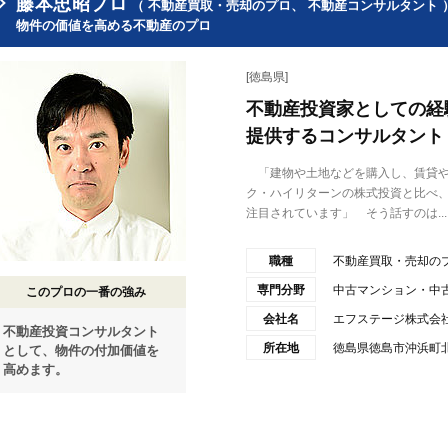
藤本忠昭プロ
（ 不動産買取・売却のプロ、 不動産コンサルタント 
物件の価値を高める不動産のプロ
[徳島県]
不動産投資家としての経
提供するコンサルタント
「建物や土地などを購入し、賃貸や
ク・ハイリターンの株式投資と比べ
注目されています」 そう話すのは...
職種
不動産買取・売却の
専門分野
中古マンション・中
このプロの一番の強み
会社名
エフステージ株式会
不動産投資コンサルタント
所在地
徳島県徳島市沖浜町北畑
として、物件の付加価値を
高めます。