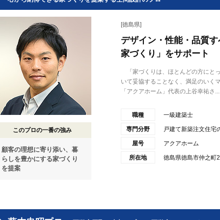
[徳島県]
デザイン・性能・品質す
家づくり」をサポート
「家づくりは、ほとんどの方にとっ
いて妥協することなく、満足のいく
「アクアホーム」代表の上谷幸祐さ...
職種
一級建築士
専門分野
戸建て新築注文住宅
このプロの一番の強み
屋号
アクアホーム
顧客の理想に寄り添い、暮
所在地
徳島県徳島市仲之町2-
らしを豊かにする家づくり
を提案