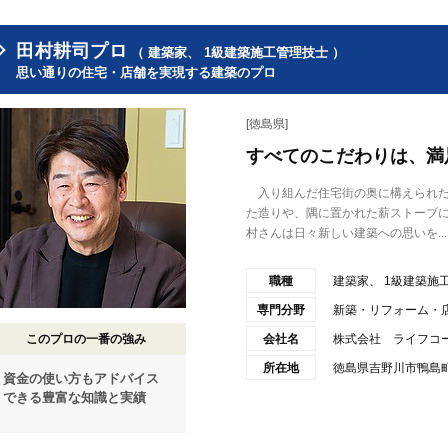
田村耕司プロ
（ 建築家、 1級建築施工管理技士 ）
思い通りの住宅・店舗を実現する建築のプロ
[徳島県]
すべてのこだわりは、満
入り組んだ住宅街の奥に構えられた
た造りや、隅に置かれた薪ストーブ
村さんは日々新しい建築への思いを...
職種
建築家、 1級建築施
専門分野
新築・リフォーム・
このプロの一番の強み
会社名
株式会社 ライフコ
所在地
徳島県吉野川市鴨島町飯
資金の使い方もアドバイス
できる豊富な知識と実績