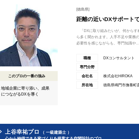
[徳島県]
距離の近いDXサポート
「DXに取り組みたいが、何からす
ら多く聞かれます。人手不足や業務
必要性を感じながらも、専門知識や...
職種
DXコンサルタント
専門分野
このプロの一番の強み
会社名
株式会社HIROKA
所在地
徳島県鳴門市撫養町斎
地域企業に寄り添い、成果
につながるDXを導く
上谷幸祐プロ
（ 一級建築士 ）
心から納得できる家づくりを提案する空間設計のプロ