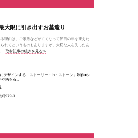
最大限に引き出すお墓造り
る理由は、ご家族などが亡くなって節目の年を迎えた
迫られてというものもありますが、大切な人を失ったあ
.
取材記事の続きを見る≫
にデザインする「ストーリー・in・ストーン」制作■シ
柄を石...
尻
979-3