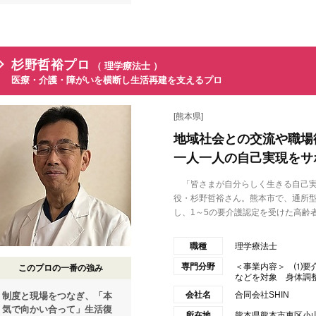
杉野哲裕プロ
（ 理学療法士 ）
医療・介護・障がいを横断し生活再建を支えるプロ
[熊本県]
地域社会との交流や職場
一人一人の自己実現をサ
「皆さまが自分らしく生きる自己実現
役・杉野哲裕さん。熊本市で、通所
し、1～5の要介護認定を受けた高齢者や
職種
理学療法士
専門分野
＜事業内容＞ ⑴
このプロの一番の強み
などを対象 身体調整の
会社名
合同会社SHIN
制度と現場をつなぎ、「本
気で向かい合って」生活復
所在地
熊本県熊本市東区小山7