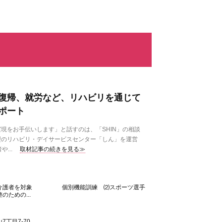
復帰、就労など、リハビリを通じて
ポート
をお手伝いします」と話すのは、「SHIN」の相談
型のリハビリ・デイサービスセンター「しん」を運営
...
取材記事の続きを見る≫
要介護者を対象 個別機能訓練 ⑵スポーツ選手
ための...
丁目7-70