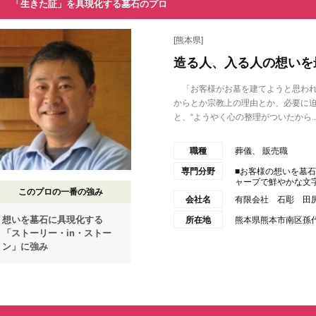
「生きた証」を具現化する墓石のプロ
[熊本県]
造る人、入る人の想いを
「お客様がお墓を建てようと思われ
からとか宗教上の理由とか、必要に
と、“ようやく心の整理がついたから..
職種
葬儀、 販売職
専門分野
■お客様の想いを墓石
ャープで鮮やかな文字や
このプロの一番の強み
会社名
有限会社 石彫 田
想いを墓石に具現化する
所在地
熊本県熊本市南区孫代町
「ストーリー・in・ストー
ン」に強み