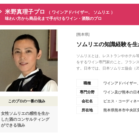
米野真理子プロ
（ ワインアドバイザー、 ソムリエ ）
味わい方から商品化まで手がけるワイン・酒類のプロ
[熊本県]
ソムリエの知識経験を生
ソムリエとは、レストランやホテル
をするワイン専門家のこと。フラン
す。日本では、日本ソムリエ協会（JSA
職種
ワインアドバイザー、
専門分野
ワイン及び熊本の日
このプロの一番の強み
会社名
ピエス・コーディネ
所在地
熊本県熊本市中央区安政
女性ソムリエの感性を生か
した酒のコンサルティング
ができる強み