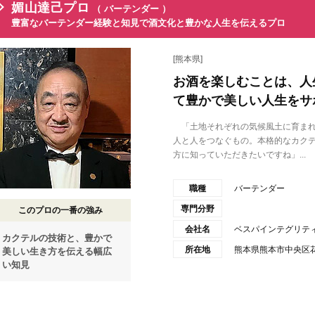
媚山達己プロ
（ バーテンダー ）
豊富なバーテンダー経験と知見で酒文化と豊かな人生を伝えるプロ
[熊本県]
お酒を楽しむことは、人
て豊かで美しい人生をサ
「土地それぞれの気候風土に育まれ
人と人をつなぐもの。本格的なカク
方に知っていただきたいですね」...
職種
バーテンダー
専門分野
このプロの一番の強み
会社名
ベスパインテグリテ
カクテルの技術と、豊かで
所在地
熊本県熊本市中央区花
美しい生き方を伝える幅広
い知見