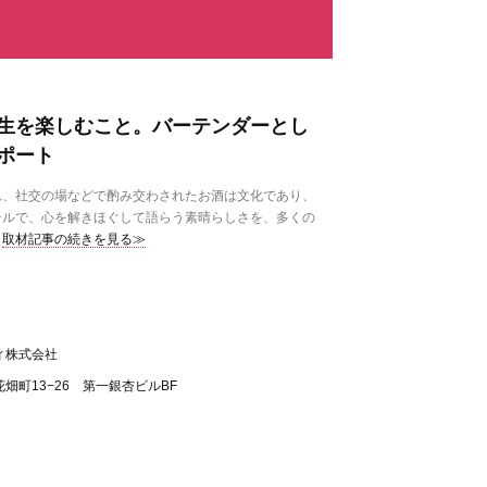
生を楽しむこと。バーテンダーとし
ポート
、社交の場などで酌み交わされたお酒は文化であり、
テルで、心を解きほぐして語らう素晴らしさを、多くの
取材記事の続きを見る≫
ィ株式会社
畑町13−26 第一銀杏ビルBF