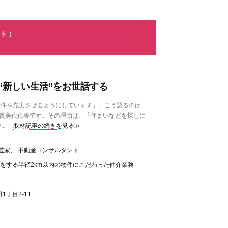
ト ）
“新しい生活”をお世話する
物件を充実させるようにしています」。こう語るのは、
本貴美代代表です。その理由は、「住まいなどを探しに
..
取材記事の続きを見る≫
道家、 不動産コンサルタント
をする半径2km以内の物件にこだわった仲介業務
丁目2-11