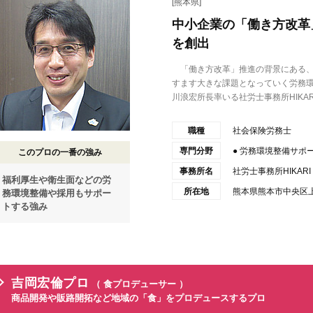
[熊本県]
中小企業の「働き方改革
を創出
「働き方改革」推進の背景にある、
すます大きな課題となっていく労務
川浪宏所長率いる社労士事務所HIKAR.
職種
社会保険労務士
専門分野
● 労務環境整備サポ
このプロの一番の強み
事務所名
社労士事務所HIKARI
福利厚生や衛生面などの労
所在地
熊本県熊本市中央区上
務環境整備や採用もサポー
トする強み
吉岡宏倫プロ
（ 食プロデューサー ）
商品開発や販路開拓など地域の「食」をプロデュースするプロ