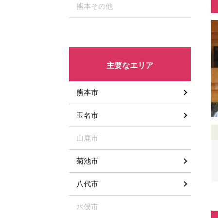
熊本その他
主要なエリア
熊本市
玉名市
山鹿市
菊池市
八代市
水俣市