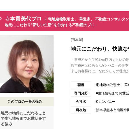
寺本貴美代プロ
（ 宅地建物取引士、 華道家、 不動産コンサルタン
地元にこだわり“新しい生活”を仲介する不動産のプロ
[熊本県]
地元にこだわり、快適な
「事務所から半径2km以内くらいの
熊本市南区にあるKカンパニーの寺
来るお客様には、なにかしらの理由が.
職種
宅地建物取引士、 華
専門分野
■生活情報までお世話
このプロの一番の強み
会社名
Kカンパニー
所在地
熊本県熊本市南区幸田1
地元の物件にこだわること
で生活情報までお世話をす
る強み