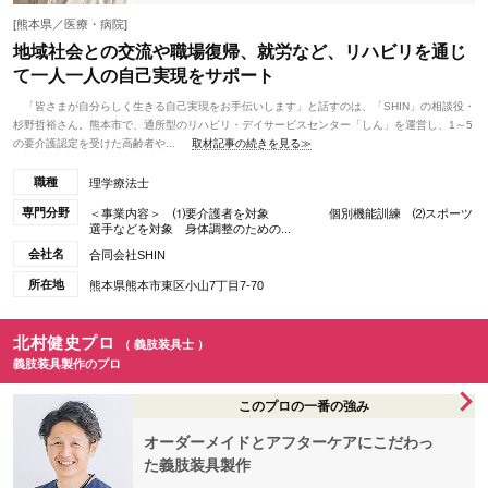
[熊本県／医療・病院]
地域社会との交流や職場復帰、就労など、リハビリを通じ
て一人一人の自己実現をサポート
「皆さまが自分らしく生きる自己実現をお手伝いします」と話すのは、「SHIN」の相談役・
杉野哲裕さん。熊本市で、通所型のリハビリ・デイサービスセンター「しん」を運営し、1～5
の要介護認定を受けた高齢者や...
取材記事の続きを見る≫
職種
理学療法士
専門分野
＜事業内容＞ ⑴要介護者を対象 個別機能訓練 ⑵スポーツ
選手などを対象 身体調整のための...
会社名
合同会社SHIN
所在地
熊本県熊本市東区小山7丁目7-70
北村健史プロ
（ 義肢装具士 ）
義肢装具製作のプロ
このプロの一番の強み
オーダーメイドとアフターケアにこだわっ
た義肢装具製作