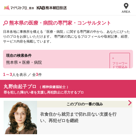
AREA
熊本県の医療・病院の専門家・コンサルタント
日本各地に事務所を構える「医療・病院」に関する専門家の中から、あなたにぴった
りのプロをお探しいただけます。 専門家の気になるプロフィールや取材記事、経歴、
サービス内容を掲載しています。
現在の検索条件
＋
熊本県
×
医療・病院
フリーワー
ドで絞込み
1～3
3
人を表示 ／ 全
件
丸野由起子プロ
（ 精神保健福祉士 ）
罪を犯した障がい者を支援し再犯防止に尽力するプロ
このプロの一番の強み
衣食住から就労まで切れ目ない支援を行
い、再犯ゼロを継続