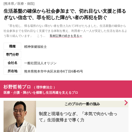
[熊本県／医療・病院]
生活基盤の確保から社会参加まで、切れ目ない支援と揺る
ぎない信念で、罪を犯した障がい者の再犯を防ぐ
「罪を犯し、帰る場所のない障がい者を受け入れて3年がたちました。生活基盤の確保から
社会参加までを切れ目なく支援できる体制を整え、利用者一人一人が安定した生活を送れるよ
う取り組んでいます」 こう...
取材記事の続きを見る≫
職種
精神保健福祉士
専門分野
会社名
一般社団法人オリジン
所在地
熊本県熊本市中央区水前寺6丁目6番45号
杉野哲裕プロ
（ 理学療法士 ）
医療・介護・障がいを横断し生活再建を支えるプロ
このプロの一番の強み
制度と現場をつなぎ、「本気で向かい合っ
て」生活復帰まで導く力