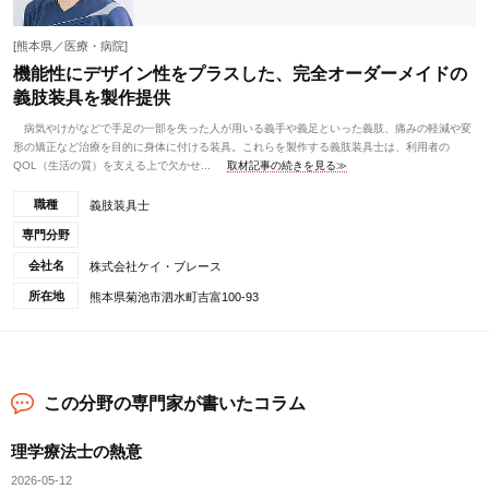
[熊本県／医療・病院]
機能性にデザイン性をプラスした、完全オーダーメイドの
義肢装具を製作提供
病気やけがなどで手足の一部を失った人が用いる義手や義足といった義肢、痛みの軽減や変
形の矯正など治療を目的に身体に付ける装具。これらを製作する義肢装具士は、利用者の
QOL（生活の質）を支える上で欠かせ...
取材記事の続きを見る≫
職種
義肢装具士
専門分野
会社名
株式会社ケイ・ブレース
所在地
熊本県菊池市泗水町吉富100-93
この分野の専門家が書いたコラム
理学療法士の熱意
2026-05-12