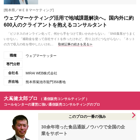
[熊本県／ＷＥＢマーケティング]
ウェブマーケティング活用で地域課題解決へ。国内外に約
600人のクライアントを抱えるコンサルタント
「ビジネスのオンライン化って、何から手をつけて良いかわからない」「SNS集客がうまく
いかない」「補助金を使って自社サイトを作ったけれど、売り上げにつながらない」「ネット
の力で収入の柱を増やしたいけれ...
取材記事の続きを見る≫
職種
ウェブマーケッター
専門分野
会社名
MIRAI WEB株式会社
所在地
熊本県菊池市龍門356番地
大嶌健太郎プロ
（ 通信販売コンサルティング ）
コールセンターの運営に強い通信販売コンサルティングのプロ
このプロの一番の強み
30余年培った食品通販ノウハウで全国の企
業をサポート