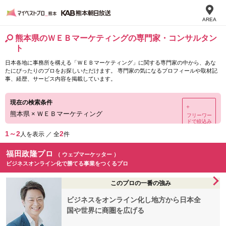
AREA
熊本県のＷＥＢマーケティングの専門家・コンサルタン
ト
日本各地に事務所を構える「ＷＥＢマーケティング」に関する専門家の中から、あな
たにぴったりのプロをお探しいただけます。 専門家の気になるプロフィールや取材記
事、経歴、サービス内容を掲載しています。
現在の検索条件
＋
熊本県
×
ＷＥＢマーケティング
フリーワー
ドで絞込み
1～2
2
人を表示 ／ 全
件
福田政隆プロ
（ ウェブマーケッター ）
ビジネスオンライン化で勝てる事業をつくるプロ
このプロの一番の強み
ビジネスをオンライン化し地方から日本全
国や世界に商圏を広げる