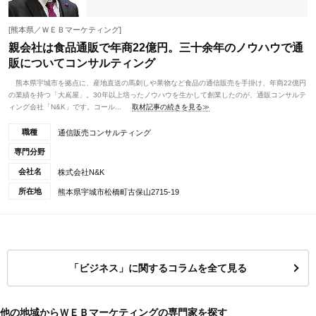
[熊本県／ＷＥＢマーケティング]
親会社は食品通販で年商22億円。三十余年のノウハウで通
販についてコンサルティング
熊本県宇城市を拠点に、産地直送の馬刺しや果物など食品の通信販売を手掛け、年商22億円
の業績を持つ「大嶌屋」。30年以上培ったノウハウを生かして創業したのが、通販コンサルテ
ィング会社「N&K」です。コール...
取材記事の続きを見る≫
職種
通信販売コンサルティング
専門分野
会社名
株式会社N&K
所在地
熊本県宇城市松橋町古保山2715-19
「ビジネス」に関するコラムを全て見る
他の地域からＷＥＢマーケティングの専門家を探す