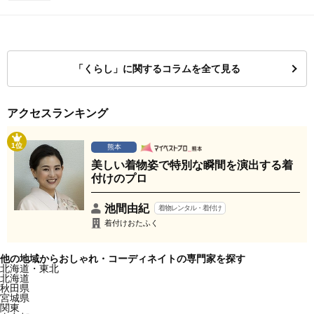
「くらし」に関するコラムを全て見る
アクセスランキング
1位
熊本
美しい着物姿で特別な瞬間を演出する着
付けのプロ
池間由紀
着物レンタル・着付け
着付けおたふく
他の地域からおしゃれ・コーディネイトの専門家を探す
北海道・東北
北海道
秋田県
宮城県
関東