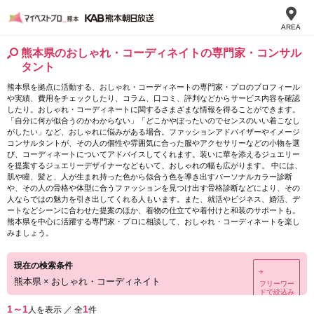
AREA
熊本県のおしゃれ・コーディネイトの専門家・コンサル
タント
熊本県を拠点に活動する、おしゃれ・コーディネートの専門家・プロのプロフィール
や実績、費用をチェックしたり、コラム、口コミ、評判などからサービス内容を確認
したり。おしゃれ・コーディネートに関するさまざまな情報を得ることができます。
「自分に何が似合うのかわからない」「どこかやぼったいのでセンスのいい着こなし
がしたい」など、おしゃれに悩みがある場合。ファッションアドバイザーやイメージ
コンサルタントが、その人の個性や雰囲気に合った服やアクセサリーなどの小物を選
び、コーディネートについてアドバイスしてくれます。装いに華を添えるジュエリー
を提案するジュエリーデザイナーなどもいて、おしゃれの幅も広がります。 中には、
肌や瞳、髪と、人が生まれ持った色から似合う色を導き出すパーソナルカラー診断
や、その人の骨格や体型に合うファッションを見つけ出す骨格診断などにより、その
人ならではの魅力を引き出してくれる人もいます。また、就活やビジネス、婚活、デ
ートなどシーンに合わせた提案のほか、着物の仕立てや着付けと和装のサポートも。
熊本県を中心に活躍する専門家・プロに相談して、おしゃれ・コーディネートを楽し
みましょう。
現在の検索条件
＋
熊本県
×
おしゃれ・コーディネイト
フリーワー
ドで絞込み
1～1
1
人を表示 ／ 全
件