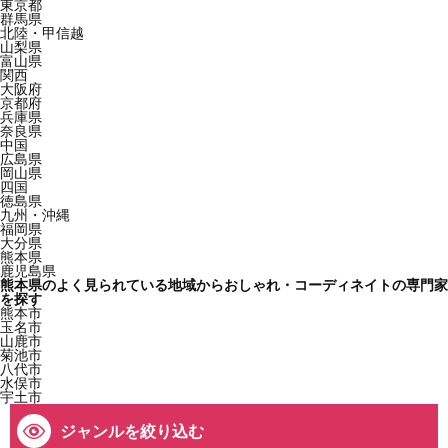
東京都
群馬県
北陸・甲信越
山梨県
富山県
関西
大阪府
京都府
兵庫県
奈良県
中国
広島県
岡山県
四国
徳島県
九州・沖縄
福岡県
大分県
熊本県
鹿児島県
熊本県のよく見られている地域からおしゃれ・コーディネイトの専門家
を探す
熊本市
玉名市
山鹿市
菊池市
八代市
水俣市
宇土市
ジャンルを絞り込む