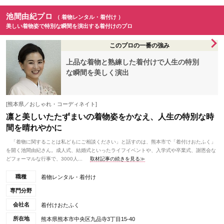
池間由紀プロ
（ 着物レンタル・着付け ）
美しい着物姿で特別な瞬間を演出する着付けのプロ
このプロの一番の強み
上品な着物と熟練した着付けで人生の特別
な瞬間を美しく演出
[熊本県／おしゃれ・コーディネイト]
凛と美しいたたずまいの着物姿をかなえ、人生の特別な時
間を晴れやかに
「着物に関することは私どもにご相談ください」と話すのは、熊本市で「着付けおたふく」
を開く池間由紀さん。成人式、結婚式といったライフイベントや、入学式や卒業式、謝恩会な
どフォーマルな行事で、3000人...
取材記事の続きを見る≫
職種
着物レンタル・着付け
専門分野
会社名
着付けおたふく
所在地
熊本県熊本市中央区九品寺3丁目15-40