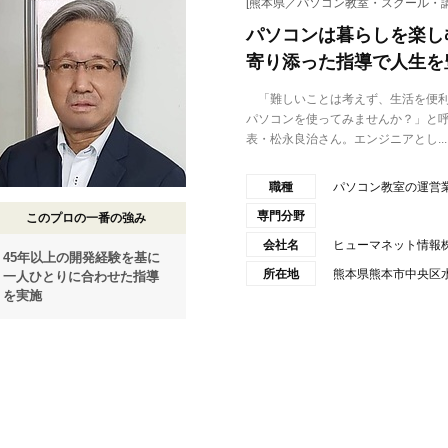
[熊本県／パソコン教室・スクール・講
パソコンは暮らしを楽し
寄り添った指導で人生を
「難しいことは考えず、生活を便利
パソコンを使ってみませんか？」と
表・松永良治さん。エンジニアとし...
職種
パソコン教室の運営
専門分野
このプロの一番の強み
会社名
ヒューマネット情報
45年以上の開発経験を基に
所在地
熊本県熊本市中央区水
一人ひとりに合わせた指導
を実施