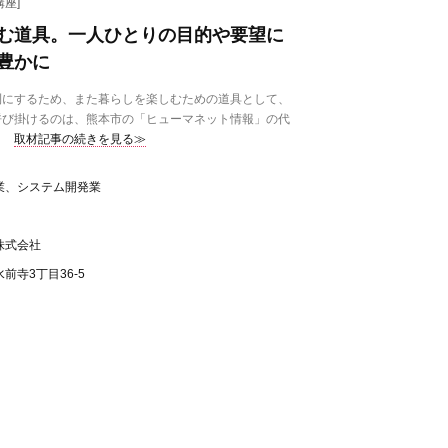
座]
む道具。一人ひとりの目的や要望に
豊かに
にするため、また暮らしを楽しむための道具として、
呼び掛けるのは、熊本市の「ヒューマネット情報」の代
取材記事の続きを見る≫
業、システム開発業
株式会社
前寺3丁目36-5