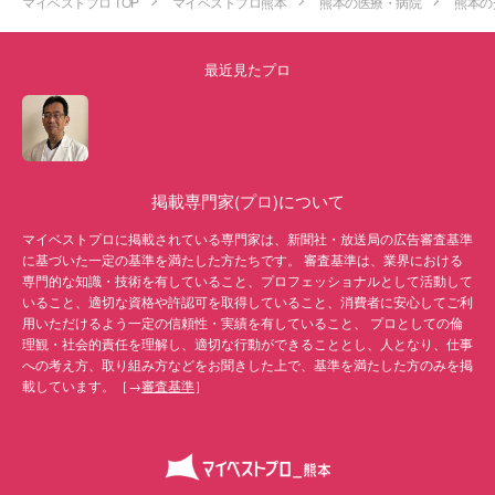
マイベストプロ TOP
マイベストプロ熊本
熊本の医療・病院
熊本の
最近見たプロ
掲載専門家(プロ)について
マイベストプロに掲載されている専門家は、新聞社・放送局の広告審査基準
に基づいた一定の基準を満たした方たちです。 審査基準は、業界における
専門的な知識・技術を有していること、プロフェッショナルとして活動して
いること、適切な資格や許認可を取得していること、消費者に安心してご利
用いただけるよう一定の信頼性・実績を有していること、 プロとしての倫
理観・社会的責任を理解し、適切な行動ができることとし、人となり、仕事
への考え方、取り組み方などをお聞きした上で、基準を満たした方のみを掲
載しています。［→
審査基準
］