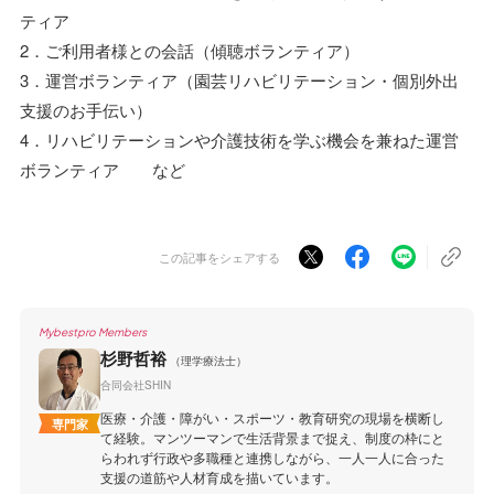
ティア
2．ご利用者様との会話（傾聴ボランティア）
3．運営ボランティア（園芸リハビリテーション・個別外出
支援のお手伝い）
4．リハビリテーションや介護技術を学ぶ機会を兼ねた運営
ボランティア など
この記事をシェアする
Mybestpro Members
杉野哲裕
（理学療法士）
合同会社SHIN
医療・介護・障がい・スポーツ・教育研究の現場を横断し
専門家
て経験。マンツーマンで生活背景まで捉え、制度の枠にと
らわれず行政や多職種と連携しながら、一人一人に合った
支援の道筋や人材育成を描いています。