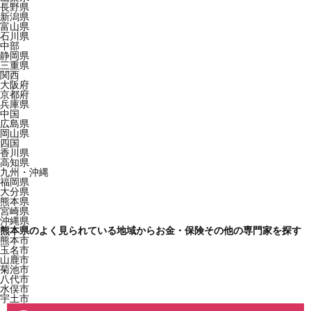
長野県
新潟県
富山県
石川県
中部
静岡県
三重県
関西
大阪府
京都府
兵庫県
中国
広島県
岡山県
四国
香川県
高知県
九州・沖縄
福岡県
大分県
熊本県
宮崎県
沖縄県
熊本県のよく見られている地域からお金・保険その他の専門家を探す
熊本市
玉名市
山鹿市
菊池市
八代市
水俣市
宇土市