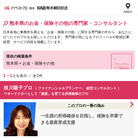
AREA
熊本県のお金・保険その他の専門家・コンサルタント
日本各地に事務所を構える「お金・保険その他」に関する専門家の中から、あなたに
ぴったりのプロをお探しいただけます。 専門家の気になるプロフィールや取材記事、
経歴、サービス内容を掲載しています。
現在の検索条件
＋
熊本県
×
お金・保険その他
フリーワー
ドで絞込み
1～1
1
人を表示 ／ 全
件
枝川陽子プロ
（ ファイナンシャルプランナー、 経営コンサルタント ）
マネードクターとして「資産」を育てる所得確保のプロ
このプロの一番の強み
一生涯の所得確保を目指し、保険を卒業で
きる資産形成支援