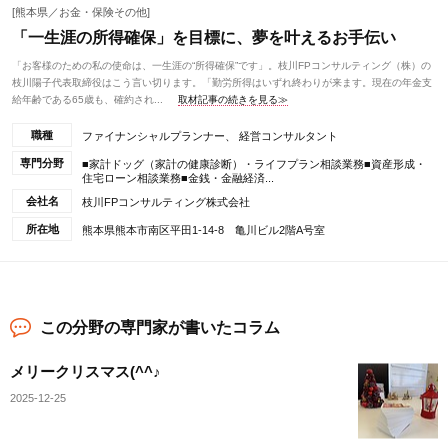
[熊本県／お金・保険その他]
「一生涯の所得確保」を目標に、夢を叶えるお手伝い
「お客様のための私の使命は、一生涯の“所得確保”です」。枝川FPコンサルティング（株）の
枝川陽子代表取締役はこう言い切ります。「勤労所得はいずれ終わりが来ます。現在の年金支
給年齢である65歳も、確約され...
取材記事の続きを見る≫
職種
ファイナンシャルプランナー、 経営コンサルタント
専門分野
■家計ドッグ（家計の健康診断）・ライフプラン相談業務■資産形成・
住宅ローン相談業務■金銭・金融経済...
会社名
枝川FPコンサルティング株式会社
所在地
熊本県熊本市南区平田1-14-8 亀川ビル2階A号室
この分野の専門家が書いたコラム
メリークリスマス(^^♪
2025-12-25