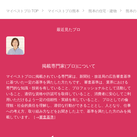
マイベストプロ TOP
マイベストプロ熊本
熊本の住宅・建物
熊本の
最近見たプロ
掲載専門家(プロ)について
マイベストプロに掲載されている専門家は、新聞社・放送局の広告審査基準
に基づいた一定の基準を満たした方たちです。 審査基準は、業界における
専門的な知識・技術を有していること、プロフェッショナルとして活動して
いること、適切な資格や許認可を取得していること、消費者に安心してご利
用いただけるよう一定の信頼性・実績を有していること、 プロとしての倫
理観・社会的責任を理解し、適切な行動ができることとし、人となり、仕事
への考え方、取り組み方などをお聞きした上で、基準を満たした方のみを掲
載しています。［→
審査基準
］