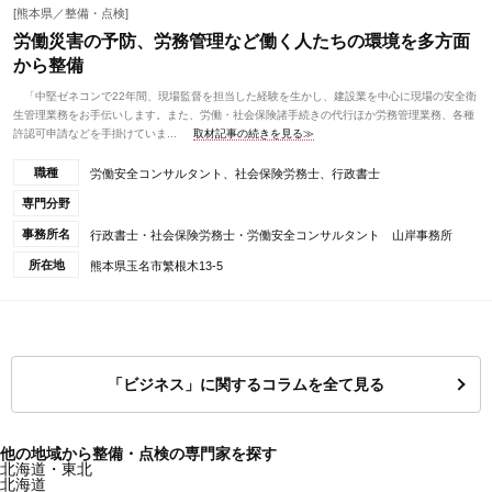
[熊本県／整備・点検]
労働災害の予防、労務管理など働く人たちの環境を多方面
から整備
「中堅ゼネコンで22年間、現場監督を担当した経験を生かし、建設業を中心に現場の安全衛
生管理業務をお手伝いします。また、労働・社会保険諸手続きの代行ほか労務管理業務、各種
許認可申請などを手掛けていま...
取材記事の続きを見る≫
職種
労働安全コンサルタント、社会保険労務士、行政書士
専門分野
事務所名
行政書士・社会保険労務士・労働安全コンサルタント 山岸事務所
所在地
熊本県玉名市繁根木13-5
「ビジネス」に関するコラムを全て見る
他の地域から整備・点検の専門家を探す
北海道・東北
北海道