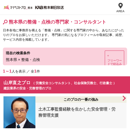
AREA
熊本県の整備・点検の専門家・コンサルタント
日本各地に事務所を構える「整備・点検」に関する専門家の中から、あなたにぴった
りのプロをお探しいただけます。 専門家の気になるプロフィールや取材記事、経歴、
サービス内容を掲載しています。
現在の検索条件
＋
熊本県
×
整備・点検
フリーワー
ドで絞込み
1～1
1
人を表示 ／ 全
件
山岸直之プロ
（ 労働安全コンサルタント、社会保険労務士、行政書士 ）
建設業界の安全・労務管理のプロ
このプロの一番の強み
土木工事監督経験を生かした安全管理・労
務管理支援