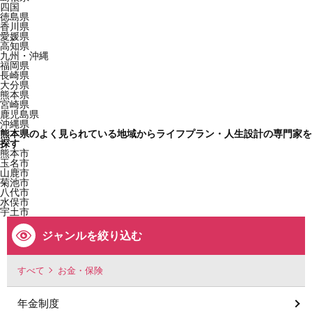
四国
徳島県
香川県
愛媛県
高知県
九州・沖縄
福岡県
長崎県
大分県
熊本県
宮崎県
鹿児島県
沖縄県
熊本県のよく見られている地域からライフプラン・人生設計の専門家を
探す
熊本市
玉名市
山鹿市
菊池市
八代市
水俣市
宇土市
ジャンルを絞り込む
すべて
お金・保険
年金制度