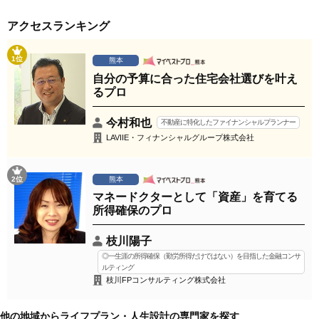
アクセスランキング
1位
熊本
自分の予算に合った住宅会社選びを叶え
るプロ
今村和也
不動産に特化したファイナンシャルプランナー
LAVIIE・フィナンシャルグループ株式会社
2位
熊本
マネードクターとして「資産」を育てる
所得確保のプロ
枝川陽子
◎一生涯の所得確保（勤労所得だけではない）を目指した金融コンサ
ルティング
枝川FPコンサルティング株式会社
他の地域からライフプラン・人生設計の専門家を探す