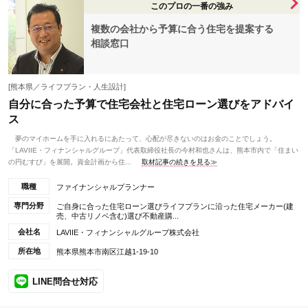
このプロの一番の強み
複数の会社から予算に合う住宅を提案する
相談窓口
[熊本県／ライフプラン・人生設計]
自分に合った予算で住宅会社と住宅ローン選びをアドバイ
ス
夢のマイホームを手に入れるにあたって、心配が尽きないのはお金のことでしょう。
「LAVIIE・フィナンシャルグループ」代表取締役社長の今村和也さんは、熊本市内で「住まい
の円むすび」を展開。資金計画から住...
取材記事の続きを見る≫
職種
ファイナンシャルプランナー
専門分野
ご自身に合った住宅ローン選びライフプランに沿った住宅メーカー(建
売、中古リノベ含む)選び不動産購...
会社名
LAVIIE・フィナンシャルグループ株式会社
所在地
熊本県熊本市南区江越1-19-10
LINE問合せ対応