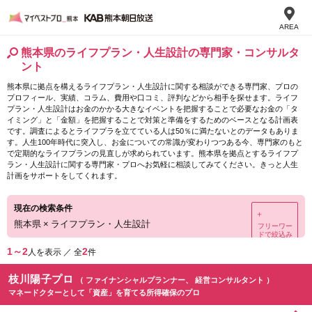
AREA
熊本県のライフプラン・人生設計の専門家・コンサルタ
ント
熊本県に拠点を構えるライフプラン・人生設計に関する相談ができる専門家、プロの
プロフィール、実績、コラム、費用や口コミ、評判などから相手を探せます。ライフ
プラン・人生設計はお金のかかる大きなイベントを把握することで必要なお金の「タ
イミング」と「金額」を把握することで対策と準備をするためのベースとなる計画表
です。調査によるとライフプラを立てている人は50％に満たないとのデータもありま
す。人生100年時代に突入し、お金についての常識が変わりつつある今、専門家のもと
で定期的なライフプランの見直しが求められています。熊本県を拠点とするライフプ
ラン・人生設計に関する専門家・プロへお気軽に相談してみてください。きっと人生
計画をサポートをしてくれます。
現在の検索条件
＋
熊本県
×
ライフプラン・人生設計
フリーワー
ドで絞込み
1～2
2
人を表示 ／ 全
件
枝川陽子プロ
（ ファイナンシャルプランナー、 経営コンサルタント ）
マネードクターとして「資産」を育てる所得確保のプロ