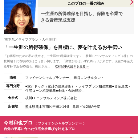
このプロの一番の強み
一生涯の所得確保を目指し、保険を卒業で
きる資産形成支援
[熊本県／ライフプラン・人生設計]
「一生涯の所得確保」を目標に、夢を叶えるお手伝い
「お客様のための私の使命は、一生涯の“所得確保”です」。枝川FPコンサルティング（株）の
枝川陽子代表取締役はこう言い切ります。「勤労所得はいずれ終わりが来ます。現在の年金支
給年齢である65歳も、確約され...
取材記事の続きを見る≫
職種
ファイナンシャルプランナー、 経営コンサルタント
専門分野
■家計ドッグ（家計の健康診断）・ライフプラン相談業務■資産形成・
住宅ローン相談業務■金銭・金融経済...
会社名
枝川FPコンサルティング株式会社
所在地
熊本県熊本市南区平田1-14-8 亀川ビル2階A号室
今村和也プロ
（ ファイナンシャルプランナー ）
自分の予算に合った住宅会社選びを叶えるプロ