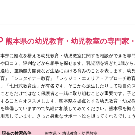
熊本県の幼児教育・幼児教室の専門家
熊本県に拠点を構える幼児教育・幼児教室に関する相談ができる専
用や口コミ、評判などから相手を探せます。乳児期を過ぎた1歳から
の適応、運動能力開発など生活における育みのことを表します。幼
教育」「シュタイナー教育」「レッジョ・エミリア・アプローチ教
法」「七田式教育法」が有名です。そこから派生したりして独自の
はこどもだけではなく保護者と一緒に取り組むことが重要です。子
談することをオススメします。熊本県を拠点とする幼児教育・幼児
どを準備していますので気軽に相談してみてください。熊本県を拠
を用意しています。きっと身近なサポート役を担ってくれるでしょ
現在の検索条件
熊本県
×
幼児教育・幼児教室