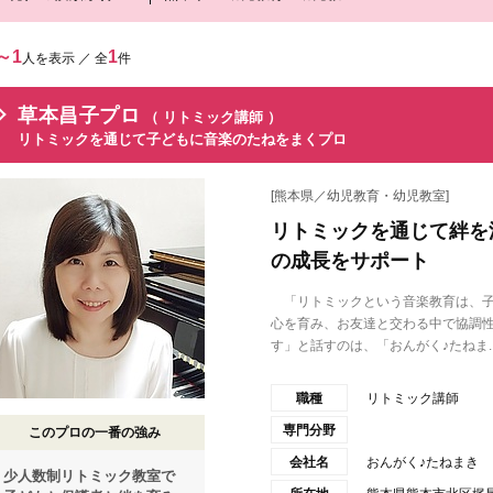
～1
1
人を表示 ／ 全
件
草本昌子プロ
（ リトミック講師 ）
リトミックを通じて子どもに音楽のたねをまくプロ
[熊本県／幼児教育・幼児教室]
リトミックを通じて絆を
の成長をサポート
「リトミックという音楽教育は、子
心を育み、お友達と交わる中で協調
す」と話すのは、「おんがく♪たねま..
職種
リトミック講師
専門分野
このプロの一番の強み
会社名
おんがく♪たねまき
少人数制リトミック教室で