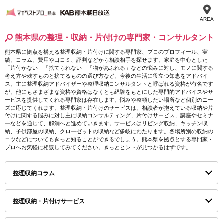
AREA
熊本県の整理・収納・片付けの専門家・コンサルタント
熊本県に拠点を構える整理収納・片付けに関する専門家、プロのプロフィール、実
績、コラム、費用や口コミ、評判などから相談相手を探せます。家庭を中心とした
「片付かない」「捨てられない」「物があふれる」などの悩みに対し、モノに関する
考え方や残すものと捨てるものの選び方など、今後の生活に役立つ知恵をアドバイ
ス。主に整理収納アドバイザーや整理収納コンサルタントと呼ばれる資格が有名です
が、他にもさまざまな資格や資格はなくとも経験をもとにした専門的アドバイスやサ
ービスを提供してくれる専門家は存在します。悩みや整頓したい場所など個別のニー
ズに応じてくれます。整理収納・片付けのサービスは、相談者が抱えている収納や片
付けに関する悩みに対し主に収納コンサルティング、片付けサービス、講座やセミナ
ーなどを通じて、解消へと進めていきます。サービスはリビング収納、キッチン収
納、子供部屋の収納、クローゼットの収納など多岐にわたります。各場所別の収納の
コツなどについてもきっと知ることができるでしょう。熊本県を拠点とする専門家・
プロへお気軽に相談してみてください。きっとヒントが見つかるはずです。
整理収納コラム
整理収納・片付けサービス