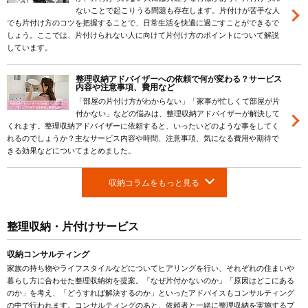
ないことで起こりうる問題も存在します。片付けが苦手な人
でも片付け方のコツを把握することで、日常生活を快適に過ごすことができるで
しょう。ここでは、片付けられない人に向けて片付け方のポイントについて解説
しています。
整理収納アドバイザーへの依頼で何が変わる？サービス
内容や注意事項、費用など
「部屋の片付け方がわからない」「家事が忙しくて部屋が片
付かない」などの悩みは、整理収納アドバイザーが解決して
くれます。整理収納アドバイザーに依頼すると、いったいどのような事をしてく
れるのでしょうか？主なサービス内容や時間、注意事項、気になる費用や期待で
きる効果などについてまとめました。
収納コラムをもっと見る
整理収納・片付けサービス
収納コンサルティング
家族の持ち物やライフスタイルなどについてヒアリングを行い、それぞれの住まいや
暮らし方に合わせた整理収納術を提案。「なぜ片付かないのか」「原因はどこにある
のか」を考え、「どうすれば解決するのか」といったアドバイスもコンサルティング
の中で行われます。コンサルティングのあと、依頼者と一緒に整理収納を実施するプ