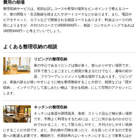
費用の相場
整理収納サービスは、初回お試しコースや希望の場所をピンポイントで整えるコー
ス、家の間取り・生活動線を踏まえたサポートコースなどがあります。また、電話や
ビデオチャット、カフェなどで開催される相談コースもあります。料金はコースの内
容によりますが、片付けのコースで1時間4000円～、相談・コンサルティングであれば
1時間3000円～と考えていいでしょう。
よくある整理収納の相談
リビングの整理収納
家の中心であるリビングは物が多く、散らかりやすい場所です。
日常で使うこまごまとした雑貨が集まるだけでなく、趣味の絵や
器、フラワーアレンジメントな飾る場所でもあります。リビング
は、家族の誰もが使いやすいように物を整理整頓すること大切で、雑貨などは「隠す
収納」、インテリアとして楽しみたい物は「見せる収納」にして空間のアクセントに
します。
キッチンの整理収納
キッチンは食器や調理器具、食材、ストック品など物が多い場所
です。手際よく料理をするためには、どこに何があるのかがひと
めでわかること、そして取り出しやすく、片付けがしやすい収納
にすることが大切です。また、割れ物や刃物を使ったり、火を扱ったりするので安全
面への配慮も必要です。機能的で、作業効率のよいキッチンにすることで家事もはか