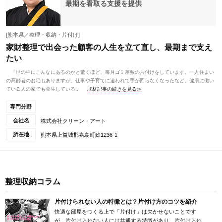
最期を看取る支援を提供
[熊本県／整理・収納・片付け]
家財整理で出会った顧客の人生を立て直し、最期まで支え
たい
「世の中にこんなにあるのかと驚くほど、毎月ゴミ屋敷の片付けをしています。一人住まい
の高齢者のお宅もありますが、仕事や子育てに追われて手が回らなくなったなど、健康に働い
ている人の家でも発生している...
取材記事の続きを見る≫
専門分野
会社名
株式会社クリーン・アート
所在地
熊本県上益城郡嘉島町鯰1236-1
整理収納コラム
片付けられない人の特徴とは？片付け方のコツを紹介
快適な部屋をつくる上で「片付け」は欠かせないことです
が、片付けられない人には共通する特徴があり、片付けられ