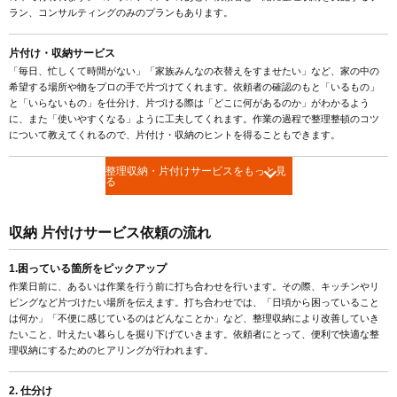
ラン、コンサルティングのみのプランもあります。
片付け・収納サービス
「毎日、忙しくて時間がない」「家族みんなの衣替えをすませたい」など、家の中の
希望する場所や物をプロの手で片づけてくれます。依頼者の確認のもと「いるもの」
と「いらないもの」を仕分け、片づける際は「どこに何があるのか」がわかるよう
に、また「使いやすくなる」ように工夫してくれます。作業の過程で整理整頓のコツ
について教えてくれるので、片付け・収納のヒントを得ることもできます。
整理収納・片付けサービスをもっと見
る
収納 片付けサービス依頼の流れ
1.困っている箇所をピックアップ
作業日前に、あるいは作業を行う前に打ち合わせを行います。その際、キッチンやリ
ビングなど片づけたい場所を伝えます。打ち合わせでは、「日頃から困っていること
は何か」「不便に感じているのはどんなことか」など、整理収納により改善していき
たいこと、叶えたい暮らしを掘り下げていきます。依頼者にとって、便利で快適な整
理収納にするためのヒアリングが行われます。
2. 仕分け