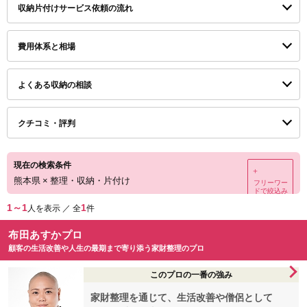
収納片付けサービス依頼の流れ
費用体系と相場
よくある収納の相談
クチコミ・評判
現在の検索条件
＋
熊本県
×
整理・収納・片付け
フリーワー
ドで絞込み
1～1
1
人を表示 ／ 全
件
布田あすかプロ
顧客の生活改善や人生の最期まで寄り添う家財整理のプロ
このプロの一番の強み
家財整理を通じて、生活改善や僧侶として