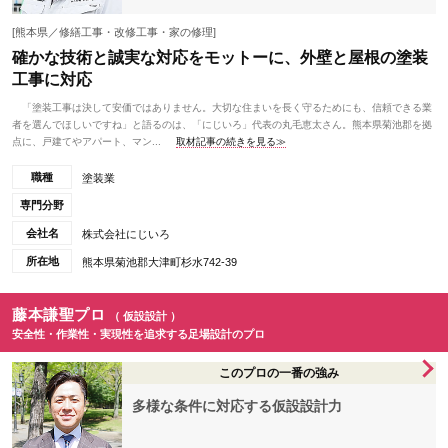
[熊本県／修繕工事・改修工事・家の修理]
確かな技術と誠実な対応をモットーに、外壁と屋根の塗装
工事に対応
「塗装工事は決して安価ではありません。大切な住まいを長く守るためにも、信頼できる業
者を選んでほしいですね」と語るのは、「にじいろ」代表の丸毛恵太さん。熊本県菊池郡を拠
点に、戸建てやアパート、マン...
取材記事の続きを見る≫
職種
塗装業
専門分野
会社名
株式会社にじいろ
所在地
熊本県菊池郡大津町杉水742-39
藤本謙聖プロ
（ 仮設設計 ）
安全性・作業性・実現性を追求する足場設計のプロ
このプロの一番の強み
多様な条件に対応する仮設設計力