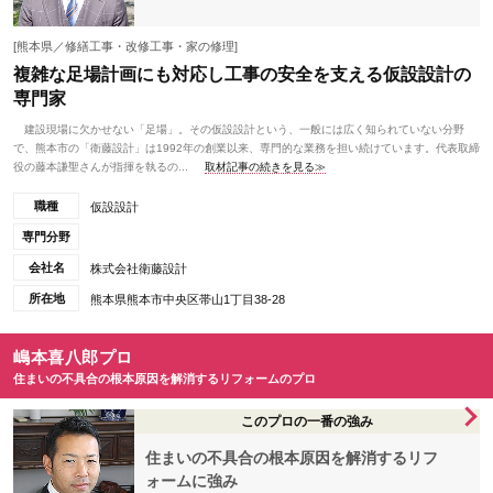
[熊本県／修繕工事・改修工事・家の修理]
複雑な足場計画にも対応し工事の安全を支える仮設設計の
専門家
建設現場に欠かせない「足場」。その仮設設計という、一般には広く知られていない分野
で、熊本市の「衛藤設計」は1992年の創業以来、専門的な業務を担い続けています。代表取締
役の藤本謙聖さんが指揮を執るの...
取材記事の続きを見る≫
職種
仮設設計
専門分野
会社名
株式会社衛藤設計
所在地
熊本県熊本市中央区帯山1丁目38-28
嶋本喜八郎プロ
住まいの不具合の根本原因を解消するリフォームのプロ
このプロの一番の強み
住まいの不具合の根本原因を解消するリフ
ォームに強み