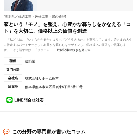
[熊本県／修繕工事・改修工事・家の修理]
家という「モノ」を整え、心豊かな暮らしをかなえる「コ
ト」を大切に、価格以上の価値を創造
「私どもは、『いくらかかるか』よりも『どう生きるか』を重視しています。皆さまの人生
に伴走するパートナーとして心豊かな暮らしをデザインし、価格以上の価値をご提案しま
す」 そう話すのは、「リホーム...
取材記事の続きを見る≫
職種
建築業
専門分野
会社名
株式会社リホーム熊本
所在地
熊本県熊本市東区長嶺東5丁目8番10号
LINE問合せ対応
この分野の専門家が書いたコラム