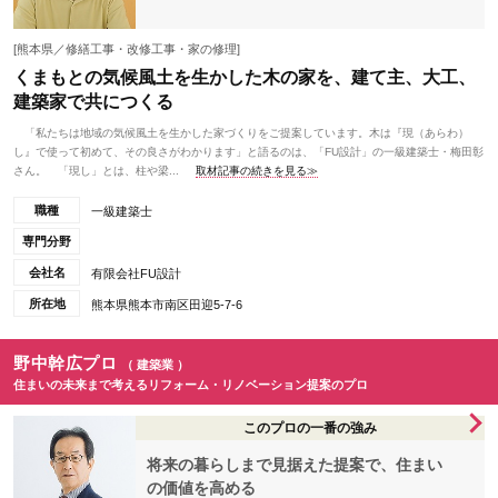
[熊本県／修繕工事・改修工事・家の修理]
くまもとの気候風土を生かした木の家を、建て主、大工、
建築家で共につくる
「私たちは地域の気候風土を生かした家づくりをご提案しています。木は『現（あらわ）
し』で使って初めて、その良さがわかります」と語るのは、「FU設計」の一級建築士・梅田彰
さん。 「現し」とは、柱や梁...
取材記事の続きを見る≫
職種
一級建築士
専門分野
会社名
有限会社FU設計
所在地
熊本県熊本市南区田迎5-7-6
野中幹広プロ
（ 建築業 ）
住まいの未来まで考えるリフォーム・リノベーション提案のプロ
このプロの一番の強み
将来の暮らしまで見据えた提案で、住まい
の価値を高める