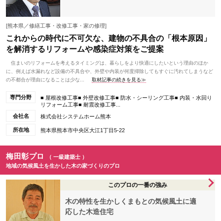
[熊本県／修繕工事・改修工事・家の修理]
これからの時代に不可欠な、建物の不具合の「根本原因」
を解消するリフォームや感染症対策をご提案
住まいのリフォームを考えるタイミングは、暮らしをより快適にしたいという理由のほか
に、例えば水漏れなど設備の不具合や、外壁や内装が何度掃除してもすぐに汚れてしまうなど
の不都合が理由になることは少な...
取材記事の続きを見る≫
専門分野
■ 屋根改修工事■ 外壁改修工事■ 防水・シーリング工事■ 内装・水回り
リフォーム工事■ 耐震改修工事...
会社名
株式会社システムホーム熊本
所在地
熊本県熊本市中央区大江1丁目5-22
梅田彰プロ
（ 一級建築士 ）
地域の気候風土を生かした木の家づくりのプロ
このプロの一番の強み
木の特性を生かしくまもとの気候風土に適
応した木造住宅