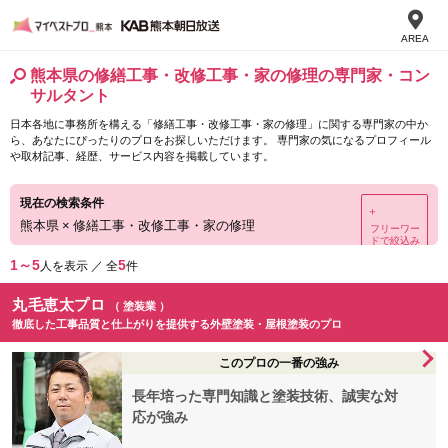
AREA
熊本県の修繕工事・改修工事・家の修理の専門家・コン
サルタント
日本各地に事務所を構える「修繕工事・改修工事・家の修理」に関する専門家の中か
ら、あなたにぴったりのプロをお探しいただけます。 専門家の気になるプロフィール
や取材記事、経歴、サービス内容を掲載しています。
現在の検索条件
＋
熊本県
×
修繕工事・改修工事・家の修理
フリーワー
ドで絞込み
1～5
5
人を表示 ／ 全
件
丸毛恵太プロ
（ 塗装業 ）
徹底した工事品質と仕上がりを提供する外壁塗装・屋根塗装のプロ
このプロの一番の強み
長年培った専門知識と塗装技術、誠実な対
応が強み