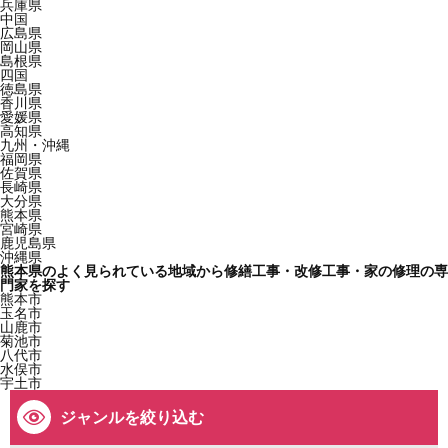
兵庫県
中国
広島県
岡山県
島根県
四国
徳島県
香川県
愛媛県
高知県
九州・沖縄
福岡県
佐賀県
長崎県
大分県
熊本県
宮崎県
鹿児島県
沖縄県
熊本県のよく見られている地域から修繕工事・改修工事・家の修理の専
門家を探す
熊本市
玉名市
山鹿市
菊池市
八代市
水俣市
宇土市
ジャンルを絞り込む