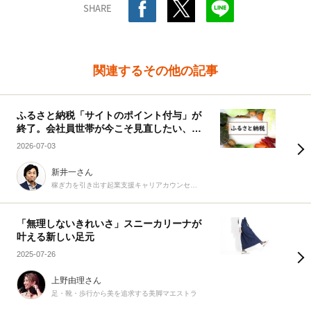
SHARE
関連するその他の記事
ふるさと納税「サイトのポイント付与」が
終了。会社員世帯が今こそ見直したい、賢
い活用術
2026-07-03
新井一さん
稼ぎ力を引き出す起業支援キャリアカウンセラー
「無理しないきれいさ」スニーカリーナが
叶える新しい足元
2025-07-26
上野由理さん
足・靴・歩行から美を追求する美脚マエストラ