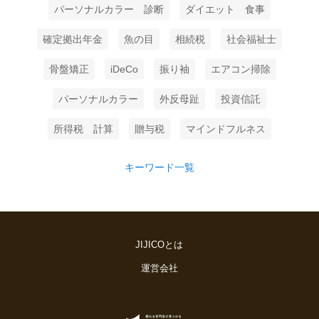
パーソナルカラー 診断
ダイエット 食事
確定拠出年金
魚の目
相続税
社会福祉士
骨盤矯正
iDeCo
振り袖
エアコン掃除
パーソナルカラー
外反母趾
投資信託
所得税 計算
贈与税
マインドフルネス
キーワード一覧
JIJICOとは
運営会社