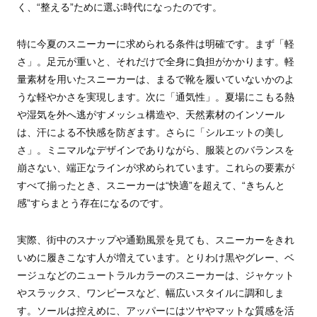
く、“整える”ために選ぶ時代になったのです。
特に今夏のスニーカーに求められる条件は明確です。まず「軽
さ」。足元が重いと、それだけで全身に負担がかかります。軽
量素材を用いたスニーカーは、まるで靴を履いていないかのよ
うな軽やかさを実現します。次に「通気性」。夏場にこもる熱
や湿気を外へ逃がすメッシュ構造や、天然素材のインソール
は、汗による不快感を防ぎます。さらに「シルエットの美し
さ」。ミニマルなデザインでありながら、服装とのバランスを
崩さない、端正なラインが求められています。これらの要素が
すべて揃ったとき、スニーカーは“快適”を超えて、“きちんと
感”すらまとう存在になるのです。
実際、街中のスナップや通勤風景を見ても、スニーカーをきれ
いめに履きこなす人が増えています。とりわけ黒やグレー、ベ
ージュなどのニュートラルカラーのスニーカーは、ジャケット
やスラックス、ワンピースなど、幅広いスタイルに調和しま
す。ソールは控えめに、アッパーにはツヤやマットな質感を活