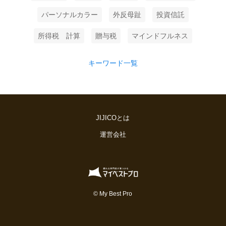
パーソナルカラー
外反母趾
投資信託
所得税 計算
贈与税
マインドフルネス
キーワード一覧
JIJICOとは
運営会社
© My Best Pro