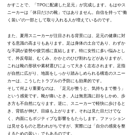
かすことで、「TPOに配慮した足元」が完成します。もはやス
ニーカーは「休日だけの靴」ではありません。自信を持って“働
く装い”の一部として取り入れる人が増えているのです。
また、夏用スニーカーが注目される背景には、足元の健康に対
する意識の高まりもあります。足は身体の土台であり、わずか
な不調が姿勢や疲労感に直結します。特に女性に多い悩みとし
て、外反母趾、むくみ、かかとのひび割れなどがありますが、
これは靴の形状や素材選びによって大きく左右されます。足指
が自然に広がり、地面をしっかり踏みしめられる構造のスニー
カーは、こうしたトラブルの予防にも効果的です。
そして何より重要なのは、「足元が整うと、気持ちまで整う」
という感覚です。靴が痛いとき、人は無意識に顔をしかめ、歩
き方も不自然になります。逆に、スニーカーで軽快に歩けると
き、背筋が伸び、目線も上がります。それは見た目だけでな
く、内面にもポジティブな影響をもたらします。ファッション
は見せるものと思われがちですが、実際には「自分の感覚を整
えるための装い」でもあるのです。