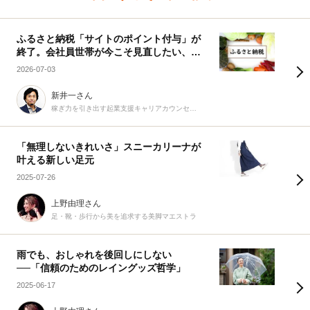
ふるさと納税「サイトのポイント付与」が
終了。会社員世帯が今こそ見直したい、賢
い活用術
2026-07-03
新井一さん
稼ぎ力を引き出す起業支援キャリアカウンセラー
「無理しないきれいさ」スニーカリーナが
叶える新しい足元
2025-07-26
上野由理さん
足・靴・歩行から美を追求する美脚マエストラ
雨でも、おしゃれを後回しにしない
──「信頼のためのレイングッズ哲学」
2025-06-17