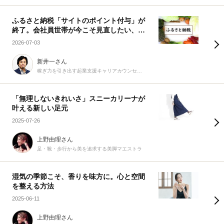
ふるさと納税「サイトのポイント付与」が
終了。会社員世帯が今こそ見直したい、賢
い活用術
2026-07-03
新井一さん
稼ぎ力を引き出す起業支援キャリアカウンセラー
「無理しないきれいさ」スニーカリーナが
叶える新しい足元
2025-07-26
上野由理さん
足・靴・歩行から美を追求する美脚マエストラ
湿気の季節こそ、香りを味方に。心と空間
を整える方法
2025-06-11
上野由理さん