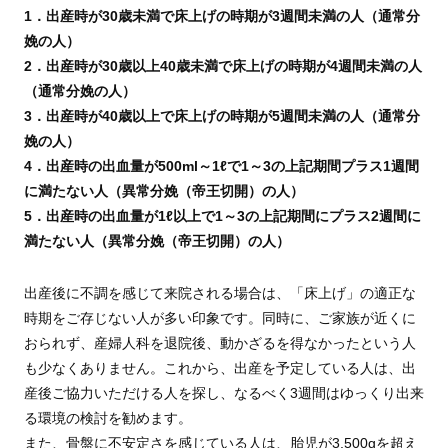
1．出産時が30歳未満で床上げの時期が3週間未満の人（通常分
娩の人）
2．出産時が30歳以上40歳未満で床上げの時期が4週間未満の人
（通常分娩の人）
3．出産時が40歳以上で床上げの時期が5週間未満の人（通常分
娩の人）
4．出産時の出血量が500ml～1ℓで1～3の上記期間プラス1週間
に満たない人（異常分娩（帝王切開）の人）
5．出産時の出血量が1ℓ以上で1～3の上記期間にプラス2週間に
満たない人（異常分娩（帝王切開）の人）
出産後に不調を感じて来院される場合は、「床上げ」の適正な
時期をご存じない人が多い印象です。同時に、ご家族が近くに
おられず、産婦人科を退院後、動かざるを得なかったという人
も少なくありません。これから、出産を予定している人は、出
産後ご協力いただける人を探し、なるべく3週間はゆっくり出来
る環境の検討を勧めます。
また、骨盤に不安定さを感じている人は、胎児が3,500gを超え