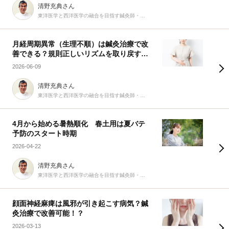
清野充典さん
東洋医学と西洋医学の融合を目指す鍼灸師・柔道整復師
月経周期異常（生理不順）は鍼灸治療で改
善できる？規則正しいリズムを取り戻す9
つの生活習慣
2026-06-09
清野充典さん
東洋医学と西洋医学の融合を目指す鍼灸師・柔道整復師
4月から始める暑熱順化 春土用は夏バテ
予防のスタート時期
2026-04-22
清野充典さん
東洋医学と西洋医学の融合を目指す鍼灸師・柔道整復師
顔面神経麻痺は風邪が引き起こす病気？鍼
灸治療で改善可能！？
2026-03-13