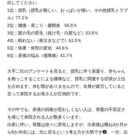
択してください
1位：授乳（授乳が難しい、おっぱいが痛い、その他授乳トラブ
ル）77.2％
2位：腰痛・肩こり・腱鞘炎 56.8％
3位：髪の毛の変化（抜け毛・白髪など）53.8％
4位：眠れない（夜泣きなどで）51.0％
5位：体重・体型の変化 44.6％
6位：産後の悩み（後陣痛）41.7％
大手二社のアンケートを見ると、授乳に伴う肩凝り、赤ちゃん
を抱っこすることによる腰痛など、授乳に関連する症状が上位
を占めます。休む暇がありませんので、全身が疲労していると
言って来院するお母さんが圧倒的です。
その中でも、産後の回復が思わしくない人は、骨盤の不安定さ
を感じて来院される人が数多くいます。
出産に伴い、骨盤は徐々に変化しますが、出産後は概ね3か月か
ら6か月頃には、元に戻るという考え方が大勢です❺。一方、出