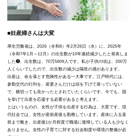
■妊産婦さんは大変
厚生労働省は、2026（令和8）年2月26日（水）に、2025年
（令和7年1月～12月）の出生数が10年連続減少したと発表しま
した❶。出生数は、70万5809人です。私が子供の頃は、200万
人くらいでしたので、出生数の減少は隔世の感があります。
出産は、命を落とす危険性がある一大事です。江戸時代には、
参勤交代の行列を、産婆さんだけは頭を下げて座っていない
で、横切っても良かったとされていたくらいです。今でも、国
を挙げて出産を応援する必要があると考えます。
とはいうものの、女性が子供を出産する行為は、大変です。現
代社会では、女性が産前産後も勤務しています。産休に入る直
前まで働き、出産後1か月程度で職場に復帰している人も少なく
ありません。女性の子育てに対する社会制度や環境の整備が必