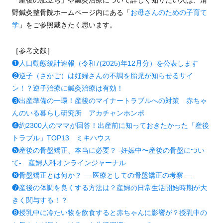
野鍼灸整骨院ホームページ内にある「
お母さんのための子育て
学
」をご参照戴きたく思います。
［参考文献］
❶人口動態統計速報（令和7(2025)年12月分）を公表します
❷逆子（さかご）は妊婦さんの不調を胎児が知らせるサイ
ン！？逆子治療に鍼灸治療は有効！
❸出産準備の一環！産後のマイナートラブルへの対策 赤ちゃ
んのいる暮らし研究所 アカチャンホンポ
❹約2300人のママが回答！出産前に知っておきたかった「産後
トラブル」TOP13 ミキハウス
❺産後の骨盤矯正、本当に必要？ -妊娠中〜産後の骨盤につい
て- 産婦人科オンラインジャーナル
❻骨盤矯正とは何か？ ― 医療としての骨盤矯正の考察 ―
❼産後の体調を良くする方法は？産婦の日常生活開始時期が大
きく関与する！？
❽授乳中に冷たい物を飲食すると赤ちゃんに影響が？授乳中の