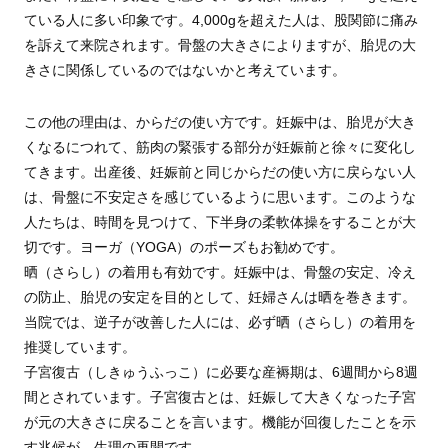
ている人に多い印象です。4,000gを超えた人は、股関節に痛み
を訴えて来院されます。骨盤の大きさによりますが、胎児の大
きさに関係しているのではないかと考えています。
この他の理由は、からだの使い方です。妊娠中は、胎児が大き
くなるにつれて、筋肉の緊張する部分が妊娠前と徐々に変化し
てきます。出産後、妊娠前と同じからだの使い方に戻らない人
は、骨盤に不安定さを感じているように思います。このような
人たちは、時間を見つけて、下半身の柔軟体操をすることが大
切です。ヨーガ（YOGA）のポーズもお勧めです。
晒（さらし）の着用も有効です。妊娠中は、骨盤の安定、冷え
の防止、胎児の安定を目的として、妊婦さんは晒を巻きます。
当院では、逆子が改善した人には、必ず晒（さらし）の着用を
推奨しています。
子宮復古（しきゅうふっこ）に必要な産褥期は、6週間から8週
間とされています。子宮復古とは、妊娠して大きくなった子宮
が元の大きさに戻ることを言います。機能が回復したことを示
す兆候が、生理の再開です。