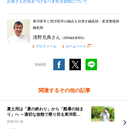
お母さんが気をつけるべき生活習慣について
東洋医学と西洋医学の融合を目指す鍼灸師・柔道整復師
鍼灸師
清野充典さん
（清野鍼灸整骨院）
プロフィール
ホームページ
SHARE
関連するその他の記事
夏土用は「夏の終わり」から「酷暑の始ま
り」へ ～適切な放熱で乗り切る東洋医学
の知恵～
2026-07-18