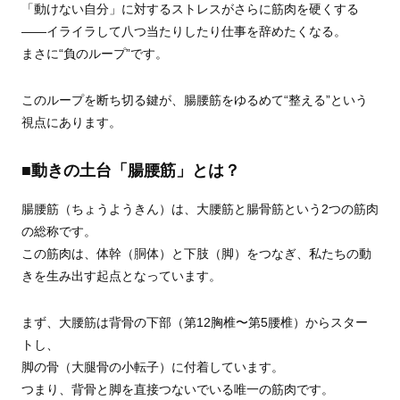
「動けない自分」に対するストレスがさらに筋肉を硬くする
——イライラして八つ当たりしたり仕事を辞めたくなる。
まさに“負のループ”です。
このループを断ち切る鍵が、腸腰筋をゆるめて“整える”という
視点にあります。
■動きの土台「腸腰筋」とは？
腸腰筋（ちょうようきん）は、大腰筋と腸骨筋という2つの筋肉
の総称です。
この筋肉は、体幹（胴体）と下肢（脚）をつなぎ、私たちの動
きを生み出す起点となっています。
まず、大腰筋は背骨の下部（第12胸椎〜第5腰椎）からスター
トし、
脚の骨（大腿骨の小転子）に付着しています。
つまり、背骨と脚を直接つないでいる唯一の筋肉です。