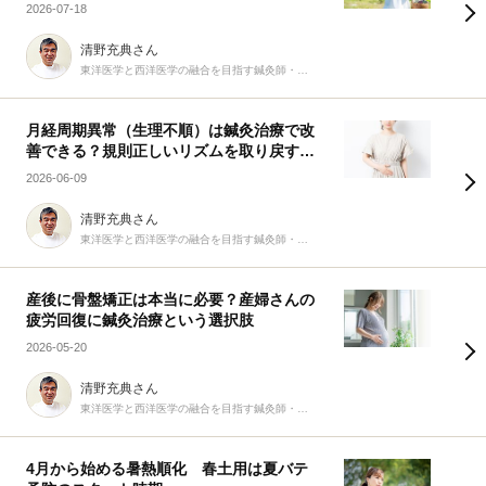
の知恵～
2026-07-18
清野充典さん
東洋医学と西洋医学の融合を目指す鍼灸師・柔道整復師
月経周期異常（生理不順）は鍼灸治療で改
善できる？規則正しいリズムを取り戻す9
つの生活習慣
2026-06-09
清野充典さん
東洋医学と西洋医学の融合を目指す鍼灸師・柔道整復師
産後に骨盤矯正は本当に必要？産婦さんの
疲労回復に鍼灸治療という選択肢
2026-05-20
清野充典さん
東洋医学と西洋医学の融合を目指す鍼灸師・柔道整復師
4月から始める暑熱順化 春土用は夏バテ