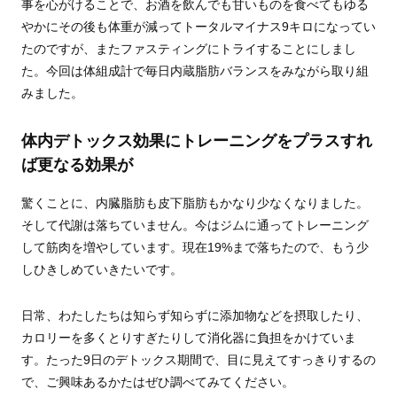
事を心がけることで、お酒を飲んでも甘いものを食べてもゆる
やかにその後も体重が減ってトータルマイナス9キロになってい
たのですが、またファスティングにトライすることにしまし
た。今回は体組成計で毎日内蔵脂肪バランスをみながら取り組
みました。
体内デトックス効果にトレーニングをプラスすれ
ば更なる効果が
驚くことに、内臓脂肪も皮下脂肪もかなり少なくなりました。
そして代謝は落ちていません。今はジムに通ってトレーニング
して筋肉を増やしています。現在19%まで落ちたので、もう少
しひきしめていきたいです。
日常、わたしたちは知らず知らずに添加物などを摂取したり、
カロリーを多くとりすぎたりして消化器に負担をかけていま
す。たった9日のデトックス期間で、目に見えてすっきりするの
で、ご興味あるかたはぜひ調べてみてください。