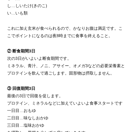
し…しいたけ(きのこ)
い…いも類
これに加え玄米が食べられるので、かなりお腹は満足です。こ
こでポイントになるのは夜8時までに食事を終えること。
② 断食期間3日
次の3日がいよいよ断食期間です。
ミネラル、青汁、ノニ、アサイー、オメガ3などの必要栄養素と
プロテインを飲んで過ごします。固形物は摂取しません。
③ 回復期間3日
最後の3日で回復を促します。
プロテイン、ミネラルなどに加えていよいよ食事スタートです
一日目…おもゆ
二日目…味なしおかゆ
三日目…塩味おかゆ