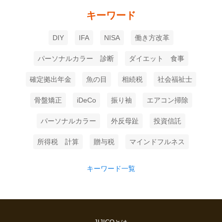
キーワード
DIY
IFA
NISA
働き方改革
パーソナルカラー 診断
ダイエット 食事
確定拠出年金
魚の目
相続税
社会福祉士
骨盤矯正
iDeCo
振り袖
エアコン掃除
パーソナルカラー
外反母趾
投資信託
所得税 計算
贈与税
マインドフルネス
キーワード一覧