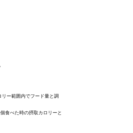
。
ロリー範囲内でフード量と調
を1個食べた時の摂取カロリーと