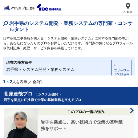
AREA
岩手県のシステム開発・業務システムの専門家・コンサ
ルタント
日本各地に事務所を構える「システム開発・業務システム」に関する専門家の中か
ら、あなたにぴったりのプロをお探しいただけます。 専門家の気になるプロフィール
や取材記事、経歴、サービス内容を掲載しています。
現在の検索条件
＋
岩手県
×
システム開発・業務システム
フリーワー
ドで絞込み
1～2
2
人を表示 ／ 全
件
菅原達哉プロ
（ システム開発 ）
岩手を拠点にIT技術で企業の基幹業務を支えるプロ
このプロの一番の強み
岩手を拠点に、高い技術力で企業の基幹業
務をサポート