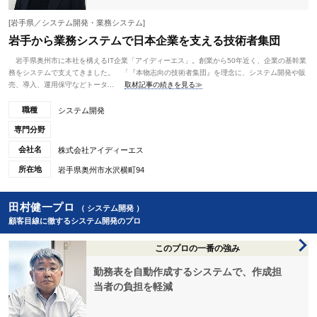
[岩手県／システム開発・業務システム]
岩手から業務システムで日本企業を支える技術者集団
岩手県奥州市に本社を構えるIT企業「アイディーエス」。創業から50年近く、企業の基幹業
務をシステムで支えてきました。 「『本物志向の技術者集団』を理念に、システム開発や販
売、導入、運用保守などトータ...
取材記事の続きを見る≫
職種
システム開発
専門分野
会社名
株式会社アイディーエス
所在地
岩手県奥州市水沢横町94
田村健一プロ
（ システム開発 ）
顧客目線に徹するシステム開発のプロ
このプロの一番の強み
勤務表を自動作成するシステムで、作成担
当者の負担を軽減