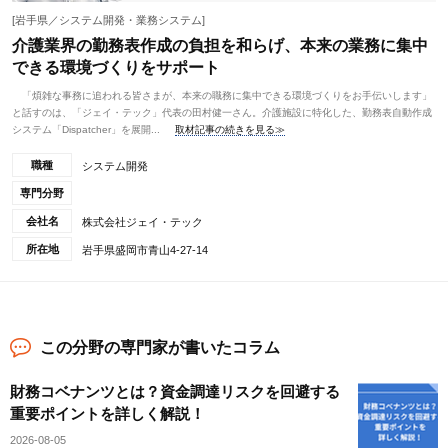
[岩手県／システム開発・業務システム]
介護業界の勤務表作成の負担を和らげ、本来の業務に集中
できる環境づくりをサポート
「煩雑な事務に追われる皆さまが、本来の職務に集中できる環境づくりをお手伝いします」
と話すのは、「ジェイ・テック」代表の田村健一さん。介護施設に特化した、勤務表自動作成
システム「Dispatcher」を展開...
取材記事の続きを見る≫
職種
システム開発
専門分野
会社名
株式会社ジェイ・テック
所在地
岩手県盛岡市青山4-27-14
この分野の専門家が書いたコラム
財務コベナンツとは？資金調達リスクを回避する
重要ポイントを詳しく解説！
2026-08-05