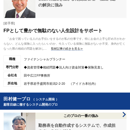
の解決に強み
[岩手県]
FPとして豊かで無駄のない人生設計をサポート
「お金で困っている人のお手伝いをするのが私の仕事です。特にお金の上手な貯め方がわか
らない、どんな保険に入ったらいいのか、今入っている保険に無駄がないか不安、身内が亡く
なった際の相続の問題を解決し...
取材記事の続きを見る≫
職種
ファイナンシャルプランナー
専門分野
◆資産管理◆相続問題◆法人向け資金対策◆保険見直し
会社名
田中広江FP事務所
所在地
岩手県岩手盛岡市前潟2-2-20 （アイドカ本社内）
田村健一プロ
（ システム開発 ）
顧客目線に徹するシステム開発のプロ
このプロの一番の強み
勤務表を自動作成するシステムで、作成担