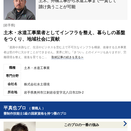
土木、外構工事から水道工事まで一貫して
請け負うことが可能
[岩手県]
土木・水道工事業者としてインフラを整え、暮らしの基盤
をつくり、地域社会に貢献
「道路や水路など、生活やビジネスを営む上で不可欠なインフラを構築、改修する土木事業
者は世の中に欠かすことができません。業界に対し『きつい』とのイメージもありますが、労
働環境を整え、後進を育てるこ...
取材記事の続きを見る≫
職種
土木・水道工事業
専門分野
会社名
株式会社水土環境
所在地
岩手県奥州市江刺岩谷堂字北八日市229-2
平真也プロ
（ 畳職人 ）
畳制作技能士1級の国家資格を持つ畳のプロ
このプロの一番の強み