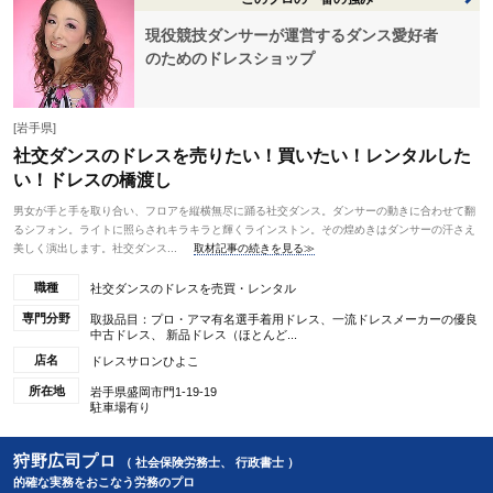
現役競技ダンサーが運営するダンス愛好者
のためのドレスショップ
[岩手県]
社交ダンスのドレスを売りたい！買いたい！レンタルした
い！ドレスの橋渡し
男女が手と手を取り合い、フロアを縦横無尽に踊る社交ダンス。ダンサーの動きに合わせて翻
るシフォン。ライトに照らされキラキラと輝くラインストン。その煌めきはダンサーの汗さえ
美しく演出します。社交ダンス...
取材記事の続きを見る≫
職種
社交ダンスのドレスを売買・レンタル
専門分野
取扱品目：プロ・アマ有名選手着用ドレス、一流ドレスメーカーの優良
中古ドレス、 新品ドレス（ほとんど...
店名
ドレスサロンひよこ
所在地
岩手県盛岡市門1-19-19
駐車場有り
狩野広司プロ
（ 社会保険労務士、 行政書士 ）
的確な実務をおこなう労務のプロ