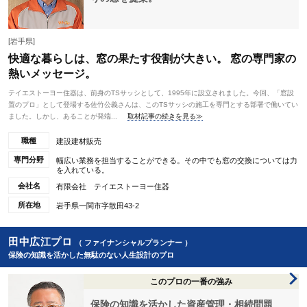
[岩手県]
快適な暮らしは、窓の果たす役割が大きい。 窓の専門家の
熱いメッセージ。
テイエストーヨー住器は、前身のTSサッシとして、1995年に設立されました。今回、「窓設
置のプロ」として登場する佐竹公義さんは、このTSサッシの施工を専門とする部署で働いてい
ました。しかし、あることが発端...
取材記事の続きを見る≫
職種
建設建材販売
専門分野
幅広い業務を担当することができる。その中でも窓の交換については力
を入れている。
会社名
有限会社 テイエストーヨー住器
所在地
岩手県一関市字散田43-2
田中広江プロ
（ ファイナンシャルプランナー ）
保険の知識を活かした無駄のない人生設計のプロ
このプロの一番の強み
保険の知識を活かした資産管理・相続問題