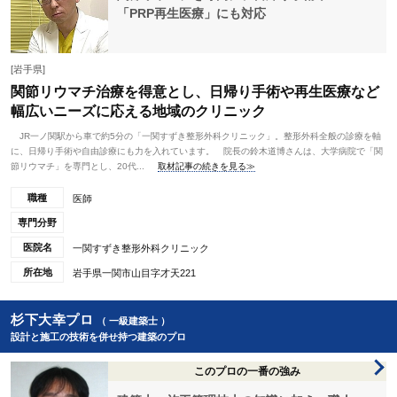
「PRP再生医療」にも対応
[岩手県]
関節リウマチ治療を得意とし、日帰り手術や再生医療など
幅広いニーズに応える地域のクリニック
JR一ノ関駅から車で約5分の「一関すずき整形外科クリニック」。整形外科全般の診療を軸
に、日帰り手術や自由診療にも力を入れています。 院長の鈴木道博さんは、大学病院で「関
節リウマチ」を専門とし、20代...
取材記事の続きを見る≫
職種
医師
専門分野
医院名
一関すずき整形外科クリニック
所在地
岩手県一関市山目字才天221
杉下大幸プロ
（ 一級建築士 ）
設計と施工の技術を併せ持つ建築のプロ
このプロの一番の強み