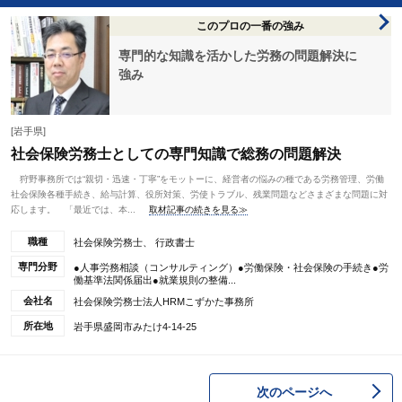
このプロの一番の強み
専門的な知識を活かした労務の問題解決に
強み
[岩手県]
社会保険労務士としての専門知識で総務の問題解決
狩野事務所では“親切・迅速・丁寧”をモットーに、経営者の悩みの種である労務管理、労働
社会保険各種手続き、給与計算、役所対策、労使トラブル、残業問題などさまざまな問題に対
応します。 「最近では、本...
取材記事の続きを見る≫
職種
社会保険労務士、 行政書士
専門分野
●人事労務相談（コンサルティング）●労働保険・社会保険の手続き●労
働基準法関係届出●就業規則の整備...
会社名
社会保険労務士法人HRMこずかた事務所
所在地
岩手県盛岡市みたけ4-14-25
次のページへ