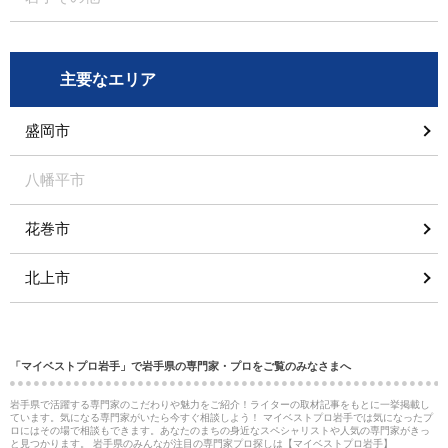
主要なエリア
盛岡市
八幡平市
花巻市
北上市
「マイベストプロ岩手」で岩手県の専門家・プロをご覧のみなさまへ
岩手県で活躍する専門家のこだわりや魅力をご紹介！ライターの取材記事をもとに一挙掲載し
ています。気になる専門家がいたら今すぐ相談しよう！ マイベストプロ岩手では気になったプ
ロにはその場で相談もできます。あなたのまちの身近なスペシャリストや人気の専門家がきっ
と見つかります。 岩手県のみんなが注目の専門家プロ探しは【マイベストプロ岩手】