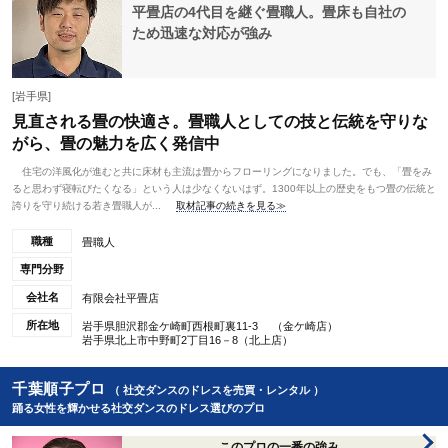
平畳店の4代目を継ぐ畳職人。畳床も自社の
ため迅速な対応が強み
[岩手県]
見直される畳の快適さ。畳職人としての技と伝統を守りな
がら、畳の魅力を広く発信中
住宅の洋風化が進むと共に床材も主流は畳からフローリングになりました。でも、「畳をみ
ると思わず寝転びたくなる」という人は少なくないはず。1300年以上の歴史をもつ畳の伝統と
誇りを守り続ける若き畳職人が...
取材記事の続きを見る≫
職種
畳職人
専門分野
会社名
有限会社平畳店
所在地
岩手県胆沢郡金ケ崎町西根町裏11-3 （金ケ崎店）
岩手県北上市中野町2丁目16－8（北上店）
千葉順子プロ
（ 社交ダンスのドレスを売買・レンタル ）
踊る女性を輝かせる社交ダンスのドレス選びのプロ
このプロの一番の強み