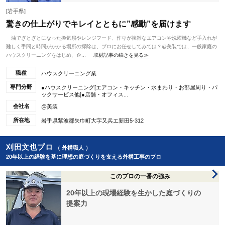
[岩手県]
驚きの仕上がりでキレイとともに”感動”を届けます
油でぎとぎとになった換気扇やレンジフード、作りが複雑なエアコンや洗濯機など手入れが
難しく手間と時間がかかる場所の掃除は、プロにお任せしてみては？@美装では、一般家庭の
ハウスクリーニングをはじめ、企...
取材記事の続きを見る≫
職種
ハウスクリーニング業
専門分野
●ハウスクリーニング[エアコン・キッチン・水まわり・お部屋周り・パ
ックサービス他]●店舗・オフィス...
会社名
@美装
所在地
岩手県紫波郡矢巾町大字又兵エ新田5-312
刈田文也プロ
（ 外構職人 ）
20年以上の経験を基に理想の庭づくりを支える外構工事のプロ
このプロの一番の強み
20年以上の現場経験を生かした庭づくりの
提案力