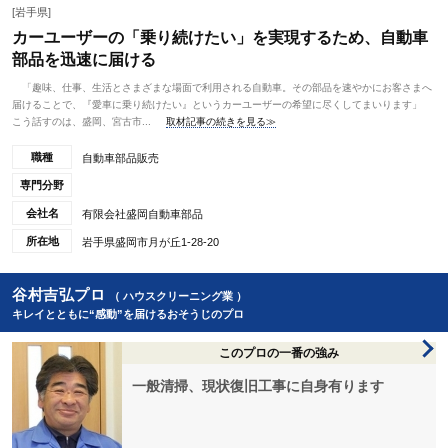
[岩手県]
カーユーザーの「乗り続けたい」を実現するため、自動車
部品を迅速に届ける
「趣味、仕事、生活とさまざまな場面で利用される自動車。その部品を速やかにお客さまへ
届けることで、『愛車に乗り続けたい』というカーユーザーの希望に尽くしてまいります」
こう話すのは、盛岡、宮古市...
取材記事の続きを見る≫
職種
自動車部品販売
専門分野
会社名
有限会社盛岡自動車部品
所在地
岩手県盛岡市月が丘1-28-20
谷村吉弘プロ
（ ハウスクリーニング業 ）
キレイとともに“感動”を届けるおそうじのプロ
このプロの一番の強み
一般清掃、現状復旧工事に自身有ります