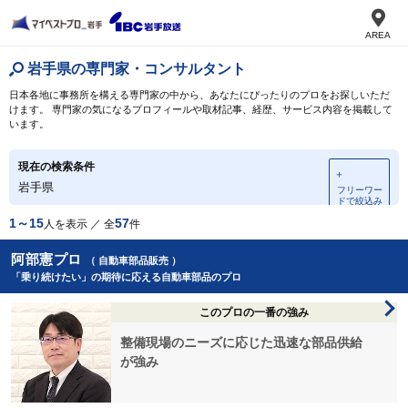
AREA
岩手県の専門家・コンサルタント
日本各地に事務所を構える専門家の中から、あなたにぴったりのプロをお探しいただ
けます。 専門家の気になるプロフィールや取材記事、経歴、サービス内容を掲載して
います。
現在の検索条件
＋
岩手県
フリーワー
ドで絞込み
1～15
57
人を表示 ／ 全
件
阿部憲プロ
（ 自動車部品販売 ）
「乗り続けたい」の期待に応える自動車部品のプロ
このプロの一番の強み
整備現場のニーズに応じた迅速な部品供給
が強み