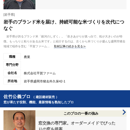
[岩手県]
岩手のブランド米を届け、持続可能な米づくりを次代につ
なぐ
岩手県が誇るブランド米「銀河のしずく」。「炊きあがりが真っ白で、粒が大きいのが特
徴。もっちりと粘りがあるお米です」と紹介するのは、古くから米づくりが盛んな盛岡市猪去
地域で稲作を営む「平賀ファーム...
取材記事の続きを見る≫
職種
農業
専門分野
会社名
株式会社平賀ファーム
所在地
岩手県盛岡市猪去外久保42-1
佐竹公義プロ
（ 建設建材販売 ）
窓が果たす役割、機能、最新情報を熟知したプロ
このプロの一番の強み
窓交換の専門家。オーダーメイドでぴった
りの窓を提案。