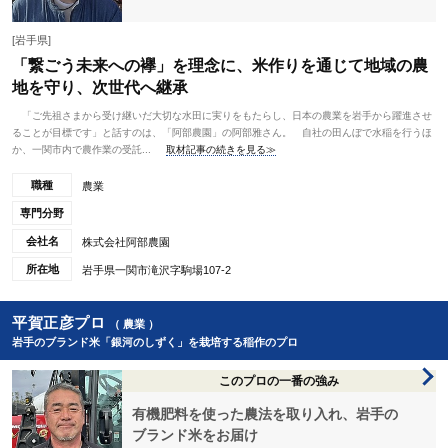
[岩手県]
「繋ごう未来への襷」を理念に、米作りを通じて地域の農
地を守り、次世代へ継承
「ご先祖さまから受け継いだ大切な水田に実りをもたらし、日本の農業を岩手から躍進させ
ることが目標です」と話すのは、「阿部農園」の阿部雅さん。 自社の田んぼで水稲を行うほ
か、一関市内で農作業の受託...
取材記事の続きを見る≫
職種
農業
専門分野
会社名
株式会社阿部農園
所在地
岩手県一関市滝沢字駒場107-2
平賀正彦プロ
（ 農業 ）
岩手のブランド米「銀河のしずく」を栽培する稲作のプロ
このプロの一番の強み
有機肥料を使った農法を取り入れ、岩手の
ブランド米をお届け