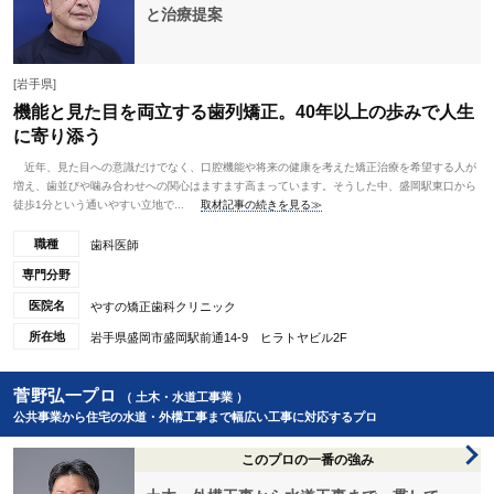
と治療提案
[岩手県]
機能と見た目を両立する歯列矯正。40年以上の歩みで人生
に寄り添う
近年、見た目への意識だけでなく、口腔機能や将来の健康を考えた矯正治療を希望する人が
増え、歯並びや噛み合わせへの関心はますます高まっています。そうした中、盛岡駅東口から
徒歩1分という通いやすい立地で...
取材記事の続きを見る≫
職種
歯科医師
専門分野
医院名
やすの矯正歯科クリニック
所在地
岩手県盛岡市盛岡駅前通14-9 ヒラトヤビル2F
菅野弘一プロ
（ 土木・水道工事業 ）
公共事業から住宅の水道・外構工事まで幅広い工事に対応するプロ
このプロの一番の強み