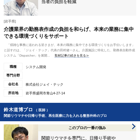
当者の負担を軽減
[岩手県]
介護業界の勤務表作成の負担を和らげ、本来の業務に集中
できる環境づくりをサポート
「煩雑な事務に追われる皆さまが、本来の職務に集中できる環境づくりをお手伝いします」
と話すのは、「ジェイ・テック」代表の田村健一さん。介護施設に特化した、勤務表自動作成
システム「Dispatcher」を展開...
取材記事の続きを見る≫
職種
システム開発
専門分野
会社名
株式会社ジェイ・テック
所在地
岩手県盛岡市青山4-27-14
鈴木道博プロ
（ 医師 ）
関節リウマチや日帰り手術、再生医療に力を入れる整形外科のプロ
このプロの一番の強み
関節リウマチを専門に、日帰り手術や