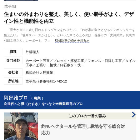
[岩手県]
住まいの外まわりを整え、美しく、使い勝手がよく、デザ
イン性と機能性を両立
「愛犬が自由に走り回れるドッグランを作りたい」「わが家の象徴となるシンボルツリーを
植えたい」「駐車スペースがほしい」といった声に応えるのは、花巻市の「大翔興業」代表の
刈田文也さん。カーポート、フ...
取材記事の続きを見る≫
職種
外構職人
専門分野
カーポート設置／ブロック・擁壁工事／フェンス・目隠し工事／タイル
工事／芝張り・植栽／砕石敷き・伐...
会社名
株式会社大翔興業
所在地
岩手県花巻市桜町1-742-12
阿部雅プロ
（ 農業 ）
次世代へと襷（たすき）をつなぐ米農業経営のプロ
このプロの一番の強み
約40ヘクタールを管理し農地を守る総合対
応力