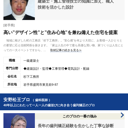
建築士・施工管理技士の知識に加え、職人
技術を活かした設計
[岩手県]
高い”デザイン性”と”住み心地”を兼ね備えた住宅を提案
地域に根ざした町の工務店「杉下工務所」。“安心感”を何より大切に、お客様一人ひとりと
の要望に応え信頼関係を築きます。「家は人生の中で最も高価な買い物、家づくりは人生にと
っての一大イベントですから、...
取材記事の続きを見る≫
職種
一級建築士
専門分野
◆建築設計・監理◆工事管理◆電気設計・配線
会社名
杉下工務所
所在地
岩手県盛岡市東見前9-87
安野松王プロ
（ 歯科医師 ）
40年以上にわたって一人一人の歯並びに向き合う歯列矯正のプロ
このプロの一番の強み
長年の歯列矯正経験を生かした丁寧な診断