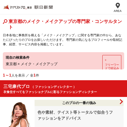
AREA
東京都のメイク・メイクアップの専門家・コンサルタン
ト
日本各地に事務所を構える「メイク・メイクアップ」に関する専門家の中から、あな
たにぴったりのプロをお探しいただけます。 専門家の気になるプロフィールや取材記
事、経歴、サービス内容を掲載しています。
現在の検索条件
＋
東京都
×
メイク・メイクアップ
フリーワー
ドで絞込み
1～1
1
人を表示 ／ 全
件
三宅康代プロ
（ ファッションディレクター ）
衣食住すべてをファッショナブルに彩るファッションディレクター
このプロの一番の強み
色や素材、テイスト等トータルで似合うフ
ァッションをアドバイス