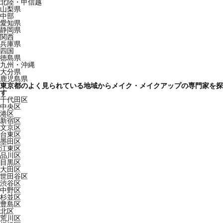
北陸・甲信越
山梨県
中部
愛知県
静岡県
関西
兵庫県
四国
徳島県
九州・沖縄
大分県
鹿児島県
東京都のよく見られている地域からメイク・メイクアップの専門家を探
す
千代田区
中央区
港区
新宿区
文京区
台東区
墨田区
江東区
品川区
目黒区
大田区
世田谷区
渋谷区
中野区
杉並区
豊島区
北区
荒川区