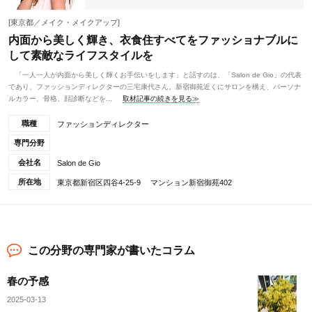
[東京都／メイク・メイクアップ]
内面から美しく輝き、衣食住すべてをファッショナブルに
して素敵なライフスタイルを
「一人一人が内面から美しく輝くお手伝いをします」と話すのは、「Salon de Gio」の代表
であり、ファッションディレクターの三宅康代さん。新宿御苑近くにサロンを構え、パーソナ
ルカラー、骨格、顔診断などを...
取材記事の続きを見る≫
職種
ファッションディレクター
専門分野
会社名
Salon de Gio
所在地
東京都新宿区四谷4-25-9 マンション新宿御苑402
この分野の専門家が書いたコラム
春の予感
2025-03-13