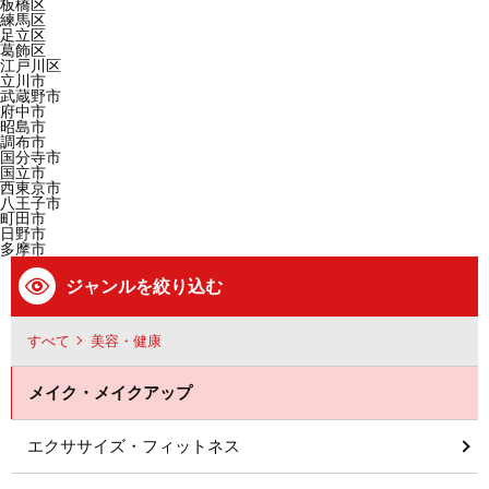
板橋区
練馬区
足立区
葛飾区
江戸川区
立川市
武蔵野市
府中市
昭島市
調布市
国分寺市
国立市
西東京市
八王子市
町田市
日野市
多摩市
ジャンルを絞り込む
すべて
美容・健康
メイク・メイクアップ
エクササイズ・フィットネス