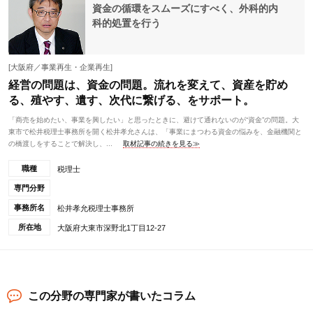
資金の循環をスムーズにすべく、外科的内
科的処置を行う
[大阪府／事業再生・企業再生]
経営の問題は、資金の問題。流れを変えて、資産を貯め
る、殖やす、遺す、次代に繋げる、をサポート。
「商売を始めたい、事業を興したい」と思ったときに、避けて通れないのが“資金”の問題。大
東市で松井税理士事務所を開く松井孝允さんは、「事業にまつわる資金の悩みを、金融機関と
の橋渡しをすることで解決し、...
取材記事の続きを見る≫
職種
税理士
専門分野
事務所名
松井孝允税理士事務所
所在地
大阪府大東市深野北1丁目12-27
この分野の専門家が書いたコラム