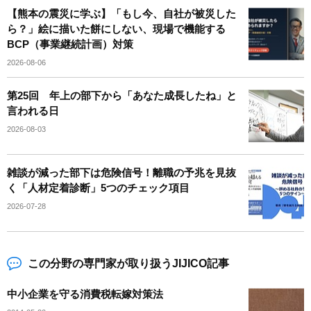
【熊本の震災に学ぶ】「もし今、自社が被災した
ら？」絵に描いた餅にしない、現場で機能する
BCP（事業継続計画）対策
2026-08-06
第25回 年上の部下から「あなた成長したね」と
言われる日
2026-08-03
雑談が減った部下は危険信号！離職の予兆を見抜
く「人材定着診断」5つのチェック項目
2026-07-28
この分野の専門家が取り扱うJIJICO記事
中小企業を守る消費税転嫁対策法