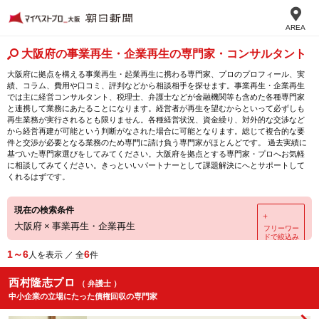
AREA
大阪府の事業再生・企業再生の専門家・コンサルタント
大阪府に拠点を構える事業再生・起業再生に携わる専門家、プロのプロフィール、実
績、コラム、費用や口コミ、評判などから相談相手を探せます。事業再生・企業再生
では主に経営コンサルタント、税理士、弁護士などが金融機関等も含めた各種専門家
と連携して業務にあたることになります。経営者が再生を望むからといって必ずしも
再生業務が実行されるとも限りません。各種経営状況、資金繰り、対外的な交渉など
から経営再建が可能という判断がなされた場合に可能となります。総じて複合的な要
件と交渉が必要となる業務のため専門に請け負う専門家がほとんどです。 過去実績に
基づいた専門家選びをしてみてください。大阪府を拠点とする専門家・プロへお気軽
に相談してみてください。きっといいパートナーとして課題解決にへとサポートして
くれるはずです。
現在の検索条件
＋
大阪府
×
事業再生・企業再生
フリーワー
ドで絞込み
1～6
6
人を表示 ／ 全
件
西村隆志プロ
（ 弁護士 ）
中小企業の立場にたった債権回収の専門家