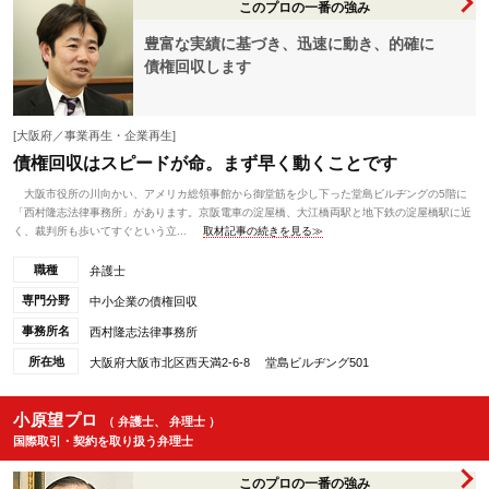
このプロの一番の強み
豊富な実績に基づき、迅速に動き、的確に
債権回収します
[大阪府／事業再生・企業再生]
債権回収はスピードが命。まず早く動くことです
大阪市役所の川向かい、アメリカ総領事館から御堂筋を少し下った堂島ビルヂングの5階に
「西村隆志法律事務所」があります。京阪電車の淀屋橋、大江橋両駅と地下鉄の淀屋橋駅に近
く、裁判所も歩いてすぐという立...
取材記事の続きを見る≫
職種
弁護士
専門分野
中小企業の債権回収
事務所名
西村隆志法律事務所
所在地
大阪府大阪市北区西天満2-6-8 堂島ビルヂング501
小原望プロ
（ 弁護士、 弁理士 ）
国際取引・契約を取り扱う弁理士
このプロの一番の強み