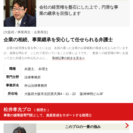
会社の経営権を盤石にした上で，円滑な事
業の継承を目指します
[大阪府／事業再生・企業再生]
企業の相続、事業継承を安心して任せられる弁護士
企業の経営権を巡る争いといえば、名前の通った企業のお家騒動の報道も伝えられています
が、規模を問わず、こじれて長引いていることが多いようです。 数多くの経営権の争いを扱
ってきた弁護士の外山弘さんに...
取材記事の続きを見る≫
職種
弁護士、 弁理士
専門分野
法律事務所
事務所名
外山法律事務所
所在地
大阪府大阪市北区西天満4－11－22 阪神神明ビル3F
松井孝允プロ
（ 税理士 ）
事業の循環器専門医として、資産形成をサポートする税理士
このプロの一番の強み