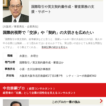
国際取引や英文契約書作成・審査業務の支
援・サポート
[大阪府／事業再生・企業再生]
国際的視野で「交渉」や「契約」の大切さを広めたい
「国際取引や英文契約、紛争解決などと言うと、国家レベルや一部の大会社だけの話、個人や
中小企業には無縁……そう思われてはいませんか？でも、実は思いのほかとても身近な問題な
んですよ」 そう教えてくれる...
取材記事の続きを見る≫
職種
弁護士、 弁理士
専門分野
国際取引／英文契約書作成・審査ほか
事務所名
小原・古川法律特許事務所
所在地
大阪府大阪市北区南森町2丁目2番7号 シティ・コーポ南森町902
中坊崇嗣プロ
（ 経営コンサルタント ）
経営者の「右腕」として企業の活性化を支えるコンサルタント
このプロの一番の強み