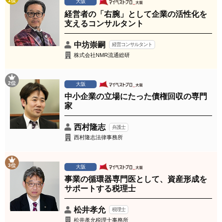
1位
大阪
経営者の「右腕」として企業の活性化を
支えるコンサルタント
中坊崇嗣
経営コンサルタント
株式会社NMR流通総研
2位
大阪
中小企業の立場にたった債権回収の専門
家
西村隆志
弁護士
西村隆志法律事務所
3位
大阪
事業の循環器専門医として、資産形成を
サポートする税理士
松井孝允
税理士
松井孝允税理士事務所