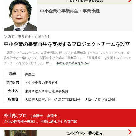
このプロの一番の強み
中小企業の事業再生・事業承継
[大阪府／事業再生・企業再生]
中小企業の事業再生を支援するプロジェクトチームを設立
関西を中心に10年以上、弁護士活動を行ってきた東野修次（とうの しゅうじ）さんは、公
認会計士と一緒になって、関西の中小企業の「事業再生」・「事業承継」を支援するプロジェ
クトチームを立ち上げました。民...
取材記事の続きを見る≫
職種
弁護士
専門分野
・中小企業の事業再生
会社名
東野＆松原＆中山法律事務所
所在地
大阪府大阪市北区中之島2丁目2番2号 大阪中之島ビル10階
外山弘プロ
（ 弁護士、 弁理士 ）
会社の経営権を確立し、円滑に継承させる専門家
このプロの一番の強み