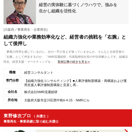
経営の実体験に基づくノウハウで、強みを
生かし組織を活性化
[大阪府／事業再生・企業再生]
組織力強化や業務効率化など、経営者の挑戦を「右腕」と
して後押し
事業の停滞を感じているのに、次の一手が見えず迷っていませんか。そんなとき経営者の
「右腕」として伴走するのが、「NMR流通総研」代表取締役社長の中坊崇嗣さんです。組織活
性化・経営支援・マーケティングを...
取材記事の続きを見る≫
職種
経営コンサルタント
専門分野
【組織力強化コンサルティング】■人事評価制度構築・再構築および運
用支援人事評価制度構築と見直し再...
会社名
株式会社NMR流通総研
所在地
大阪府大阪市淀川区西中島6-4-15 NMRビル
東野修次プロ
（ 弁護士 ）
事業再生・事業承継に取り組む弁護士