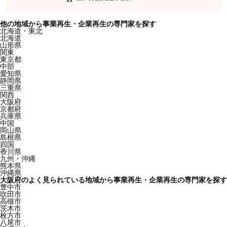
他の地域から事業再生・企業再生の専門家を探す
北海道・東北
北海道
山形県
関東
東京都
中部
愛知県
静岡県
三重県
関西
大阪府
京都府
兵庫県
中国
岡山県
島根県
四国
香川県
九州・沖縄
熊本県
沖縄県
大阪府のよく見られている地域から事業再生・企業再生の専門家を探す
豊中市
吹田市
高槻市
茨木市
枚方市
八尾市