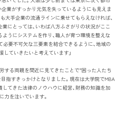
い思いでした。大阪は少し前までは東京に次ぐ都市
小企業がすっかり元気を失っているようにも見えま
ても大手企業の流通ラインに乗せてもらえなければ、
企業にとっては、いわば八方ふさがりの状況がここ
るようにシステムを作り、職人が育つ環境を整えな
て必要不可欠な三要素を結合できるように、地域の
援していきたいと考えています」
労する両親を間近に見てきたことで“困った人たち
目指すきっかけとなりました。現在は大学院でMBA
積してきた法律のノウハウに経営、財務の知識を加
に力を注いでいます。