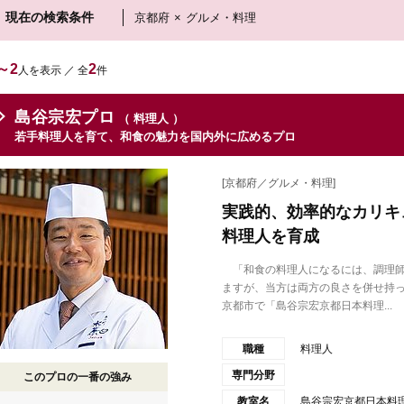
現在の検索条件
京都府
×
グルメ・料理
～2
2
人を表示 ／ 全
件
島谷宗宏プロ
（ 料理人 ）
若手料理人を育て、和食の魅力を国内外に広めるプロ
[京都府／グルメ・料理]
実践的、効率的なカリキ
料理人を育成
「和食の料理人になるには、調理師
ますが、当方は両方の良さを併せ持
京都市で「島谷宗宏京都日本料理...
職種
料理人
専門分野
このプロの一番の強み
教室名
島谷宗宏京都日本料