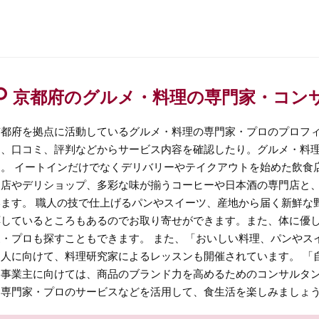
京都府のグルメ・料理の専門家・コン
京都府を拠点に活動しているグルメ・料理の専門家・プロのプロフ
ム、口コミ、評判などからサービス内容を確認したり。グルメ・料
す。 イートインだけでなくデリバリーやテイクアウトを始めた飲食
当店やデリショップ、多彩な味が揃うコーヒーや日本酒の専門店と
います。 職人の技で仕上げるパンやスイーツ、産地から届く新鮮な
応しているところもあるのでお取り寄せができます。また、体に優
家・プロも探すこともできます。 また、「おいしい料理、パンやス
う人に向けて、料理研究家によるレッスンも開催されています。 「
う事業主に向けては、商品のブランド力を高めるためのコンサルタン
る専門家・プロのサービスなどを活用して、食生活を楽しみましょ