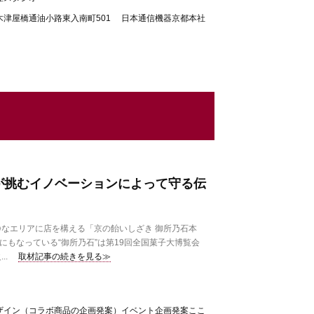
木津屋橋通油小路東入南町501 日本通信機器京都本社
が挑むイノベーションによって守る伝
なエリアに店を構える「京の飴いしざき 御所乃石本
にもなっている“御所乃石”は第19回全国菓子大博覧会
..
取材記事の続きを見る≫
ザイン（コラボ商品の企画発案）イベント企画発案ここ