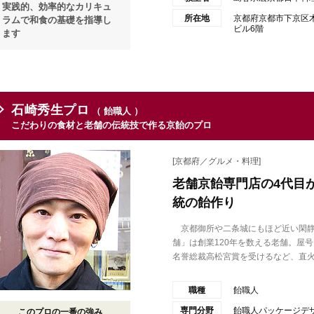
実践的、効率的なカリキュ
所在地
京都府京都市下京区
ラムで和食の基礎を指導し
ビル6階
ます
石崎秀生プロ
（ 飴職人 ）
こだわりの食材と老舗の伝統技で作る京飴のプロ
[京都府／グルメ・料理]
老舗京飴専門店の4代目
統の飴作り
京都御所や二条城にもほど近い閑静
舗」は創業120年を数える老舗。屋号
名誉総裁高松宮賞を受けるなど、直火.
職種
飴職人
専門分野
飴職人パッケージデ
このプロの一番の強み