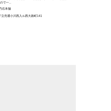
で一...
乃石本舗
立売通小川西入ル西大路町141