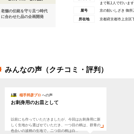
まで私1人で行いますの
屋号
京の飴いしざき 御所
老舗の伝統を守り且つ時代
に合わせた品の企画開発
所在地
京都府京都市上京区下
みんなの声（クチコミ・評判）
1票
稲手邦彦プロ
への声
お刺身用のお皿として
以前にも作っていただきましたが、今回はお刺身用に新
しく生地から選ばせていただき、一つ目の柄は、群青の
色合いの波柄の生地で、二つ目の柄は白...