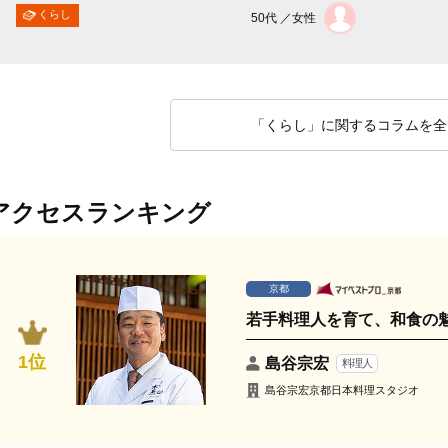
くらし
50代 ／女性
「くらし」に関するコラムを全
アクセスランキング
京都
若手料理人を育て、和食の
1位
島谷宗宏
料理人
島谷宗宏京都日本料理スタジオ