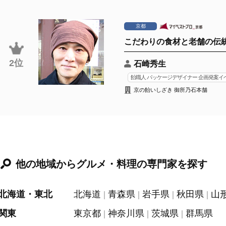
京都
こだわりの食材と老舗の伝
2位
石崎秀生
飴職人 パッケージデザイナー 企画発案
京の飴いしざき 御所乃石本舗
他の地域からグルメ・料理の専門家を探す
北海道・東北
北海道
青森県
岩手県
秋田県
山
関東
東京都
神奈川県
茨城県
群馬県