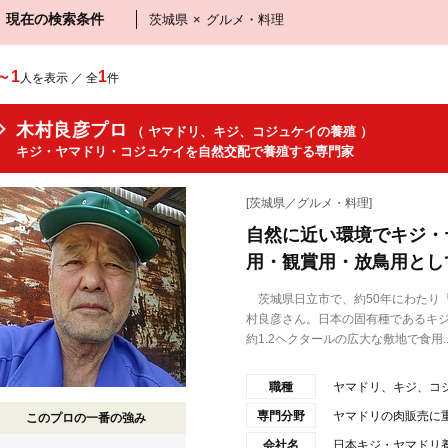
現在の検索条件
茨城県
×
グルメ・料理
～1
1
人を表示 ／ 全
件
木村良彦プロ
（ ヤマドリ、キジ、コジュケイの養殖 ）
キジ・ヤマドリ・コジュケイを自然交配で養殖する専門家
[茨城県／グルメ・料理]
自然に近い環境でキジ・
用・観賞用・放鳥用とし
茨城県日立市で、約50年にわたり
村良彦さん。日本の固有種であるキジ
約1.2ヘクタールの広大な敷地で食用..
職種
ヤマドリ、キジ、コ
専門分野
ヤマドリの肉販売に
このプロの一番の強み
会社名
日本キジ・ヤマドリ