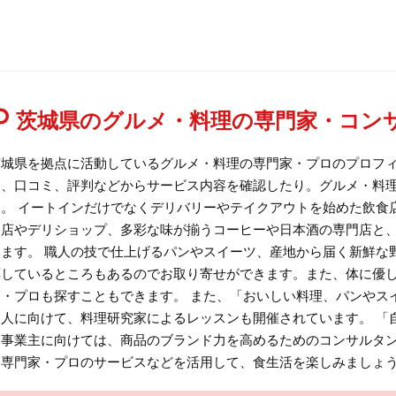
茨城県のグルメ・料理の専門家・コン
茨城県を拠点に活動しているグルメ・料理の専門家・プロのプロフ
ム、口コミ、評判などからサービス内容を確認したり。グルメ・料
す。 イートインだけでなくデリバリーやテイクアウトを始めた飲食
当店やデリショップ、多彩な味が揃うコーヒーや日本酒の専門店と
います。 職人の技で仕上げるパンやスイーツ、産地から届く新鮮な
応しているところもあるのでお取り寄せができます。また、体に優
家・プロも探すこともできます。 また、「おいしい料理、パンやス
う人に向けて、料理研究家によるレッスンも開催されています。 「
う事業主に向けては、商品のブランド力を高めるためのコンサルタン
る専門家・プロのサービスなどを活用して、食生活を楽しみましょ