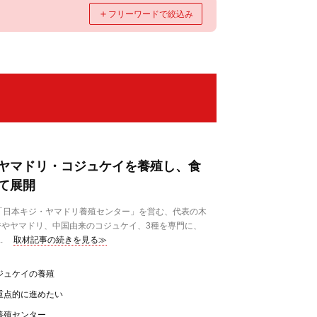
＋
フリーワードで絞込み
ヤマドリ・コジュケイを養殖し、食
て展開
「日本キジ・ヤマドリ養殖センター」を営む、代表の木
やヤマドリ、中国由来のコジュケイ、3種を専門に、
.
取材記事の続きを見る≫
ジュケイの養殖
重点的に進めたい
養殖センター