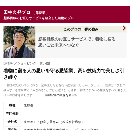
田中久登プロ
（ 悉皆業 ）
顧客目線のお直しサービスを確立した着物のプロ
このプロの一番の強み
顧客目線のお直しサービスで、着物に宿る
思いごと未来へつなぐ
[京都府／ショッピング・買い物]
着物に宿る人の思いを守る悉皆業、高い技術力で美しさ引
き継ぐ
着物の丸洗いやシミ抜き、染め直しなどを行う悉皆業（しっかいぎょう）。語源は「ひとつ
残らず」を意味する「みな(皆)ことごとく(悉く)」とされ、着物にまつわる相談をすべて引き受
ける専門家を表します。 ...
取材記事の続きを見る≫
職種
悉皆業
専門分野
会社名
京のキモノお直し屋さん（株式会社織信）
所在地