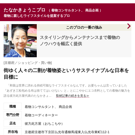
たなかきょうこプロ
（ 着物コンサルタント、 商品企画 ）
着物に親しむライフスタイルを提案するプロ
このプロの一番の強み
スタイリングからメンテナンスまで着物の
ノウハウを幅広く提供
[京都府／ショッピング・買い物]
街ゆく人々の二割が着物姿というサステイナブルな日本を
目標に
「和装は世界に誇れる持続可能なライフスタイルなんです。お婆ちゃんは言っていました
『あずき三粒包める布は捨ててはいけない』と」とにこやかにエコ衣料としての着物の魅力を
語る彼方此方屋代表のたなかきょ...
取材記事の続きを見る≫
職種
着物コンサルタント、 商品企画
専門分野
着物コーディネーター
店名
彼方此方屋（おちこちや）
所在地
京都府京都市下京区仏光寺通柳馬場東入仏光寺東町112-1