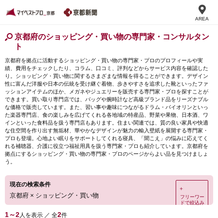
AREA
京都府のショッピング・買い物の専門家・コンサルタン
ト
京都府を拠点に活動するショッピング・買い物の専門家・プロのプロフィールや実
績、費用をチェックしたり、コラム、口コミ、評判などからサービス内容を確認した
り。ショッピング・買い物に関するさまざまな情報を得ることができます。デザイン
性に富んだ洋服や日本の伝統を受け継ぐ着物、歩きやすさを追求した靴といったファ
ッションアイテムのほか、メガネやジュエリーを販売する専門家・プロを探すことが
できます。買い取り専門店では、バッグや腕時計など高級ブランド品をリーズナブル
な価格で販売しています。また、習い事や趣味につながるドラム・バイオリンといっ
た楽器専門店、食の楽しみを広げてくれる各地域の特産品、野菜や果物、日本酒、ワ
インといった食料品を扱う専門店もあります。住まい関連では、質の良い家具や快適
な住空間を作り出す無垢材、華やかなデザインが魅力の輸入壁紙を展開する専門家・
プロも登場。心地よい眠りをサポートしてくれる寝具、「聞こえ」の悩みに応えてく
れる補聴器、介護に役立つ福祉用具を扱う専門家・プロも紹介しています。京都府を
拠点にするショッピング・買い物の専門家・プロのページからよい品を見つけましょ
う。
現在の検索条件
＋
京都府
×
ショッピング・買い物
フリーワー
ドで絞込み
1～2
2
人を表示 ／ 全
件