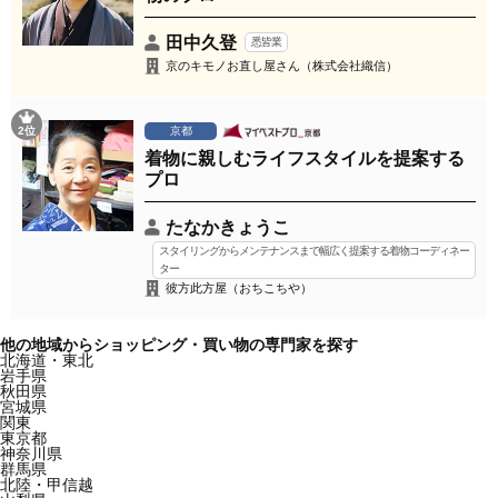
田中久登
悉皆業
京のキモノお直し屋さん（株式会社織信）
2位
京都
着物に親しむライフスタイルを提案する
プロ
たなかきょうこ
スタイリングからメンテナンスまで幅広く提案する着物コーディネー
ター
彼方此方屋（おちこちや）
他の地域からショッピング・買い物の専門家を探す
北海道・東北
岩手県
秋田県
宮城県
関東
東京都
神奈川県
群馬県
北陸・甲信越