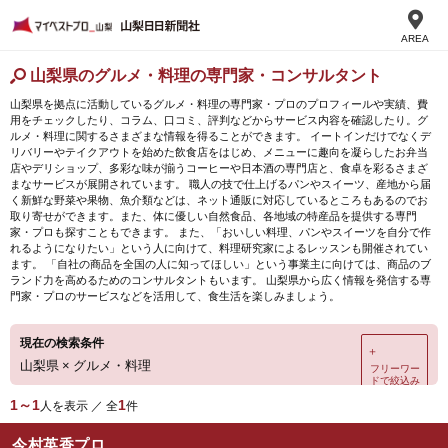
AREA
山梨県のグルメ・料理の専門家・コンサルタント
山梨県を拠点に活動しているグルメ・料理の専門家・プロのプロフィールや実績、費
用をチェックしたり、コラム、口コミ、評判などからサービス内容を確認したり。グ
ルメ・料理に関するさまざまな情報を得ることができます。 イートインだけでなくデ
リバリーやテイクアウトを始めた飲食店をはじめ、メニューに趣向を凝らしたお弁当
店やデリショップ、多彩な味が揃うコーヒーや日本酒の専門店と、食卓を彩るさまざ
まなサービスが展開されています。 職人の技で仕上げるパンやスイーツ、産地から届
く新鮮な野菜や果物、魚介類などは、ネット通販に対応しているところもあるのでお
取り寄せができます。また、体に優しい自然食品、各地域の特産品を提供する専門
家・プロも探すこともできます。 また、「おいしい料理、パンやスイーツを自分で作
れるようになりたい」という人に向けて、料理研究家によるレッスンも開催されてい
ます。 「自社の商品を全国の人に知ってほしい」という事業主に向けては、商品のブ
ランド力を高めるためのコンサルタントもいます。 山梨県から広く情報を発信する専
門家・プロのサービスなどを活用して、食生活を楽しみましょう。
現在の検索条件
＋
山梨県
×
グルメ・料理
フリーワー
ドで絞込み
1～1
1
人を表示 ／ 全
件
今村英香プロ