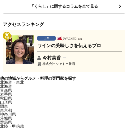
「くらし」に関するコラムを全て見る
アクセスランキング
1位
山梨
ワインの美味しさを伝えるプロ
今村英香
株式会社 シャトー勝沼
他の地域からグルメ・料理の専門家を探す
北海道・東北
北海道
青森県
岩手県
秋田県
山形県
関東
東京都
神奈川県
茨城県
群馬県
北陸・甲信越