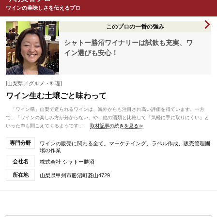
ワインの美味しさを伝えるプロ
このプロの一番の強み
シャトー勝沼ワイナリーは試飲も充実、ワ
イン選びも安心！
[山梨県／グルメ・料理]
ワイン生む土壌ごと味わって
「ワイン県」山梨で造られるワインは、海外からも注目され高い評価を得ています。一方
で、「ワインの楽しみ方が分からない」や、他の酒類と比較して「気軽に手に取りにくい」と
いった声も聞こえてくるようです...
取材記事の続きを見る≫
専門分野
ワインの販売に関わる全て。マーケテイング、ラベル作成、販売管理圃
場の作業
会社名
株式会社 シャトー勝沼
所在地
山梨県甲州市勝沼町菱山4729