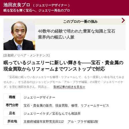
池田次良プロ
（ ジュエリーデザイナー ）
眠る宝石を輝く宝石へ、ジュエリー再生のプロ
このプロの一番の強み
40数年の経験で培われた豊富な知識と宝石
業界内の幅広い人脈
[京都府／リペア・メンテナンス]
眠っているジュエリーに新しい輝きを――宝石・貴金属の
現金買取からリフォームまでワンストップで対応
「宝石箱に眠っているジュエリーを修理・リフォームして、もう一度新しい命を与えてみま
せんか」。そう語るのはショッピングモール「アル・プラザ城陽」の1階で「ジュエリーイケ
ダ」を営む池田次良さん。同店は...
取材記事の続きを見る≫
職種
ジュエリーデザイナー
専門分野
宝石・貴金属の販売、現金買取、修理、リフォームサービス
店名
ジュエリーイケダ／宝石なんでも相談所
所在地
京都府城陽市富野荒見田112 アル・プラザ城陽1階