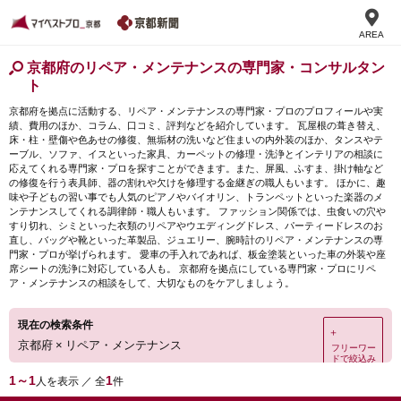
AREA
京都府のリペア・メンテナンスの専門家・コンサルタン
ト
京都府を拠点に活動する、リペア・メンテナンスの専門家・プロのプロフィールや実
績、費用のほか、コラム、口コミ、評判などを紹介しています。 瓦屋根の葺き替え、
床・柱・壁傷や色あせの修復、無垢材の洗いなど住まいの内外装のほか、タンスやテ
ーブル、ソファ、イスといった家具、カーペットの修理・洗浄とインテリアの相談に
応えてくれる専門家・プロを探すことができます。また、屏風、ふすま、掛け軸など
の修復を行う表具師、器の割れや欠けを修理する金継ぎの職人もいます。 ほかに、趣
味や子どもの習い事でも人気のピアノやバイオリン、トランペットといった楽器のメ
ンテナンスしてくれる調律師・職人もいます。 ファッション関係では、虫食いの穴や
すり切れ、シミといった衣類のリペアやウエディングドレス、パーティードレスのお
直し、バッグや靴といった革製品、ジュエリー、腕時計のリペア・メンテナンスの専
門家・プロが挙げられます。 愛車の手入れであれば、板金塗装といった車の外装や座
席シートの洗浄に対応している人も。 京都府を拠点にしている専門家・プロにリペ
ア・メンテナンスの相談をして、大切なものをケアしましょう。
現在の検索条件
＋
京都府
×
リペア・メンテナンス
フリーワー
ドで絞込み
1～1
1
人を表示 ／ 全
件