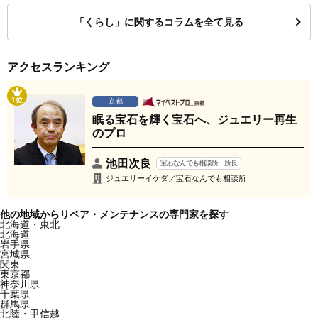
「くらし」に関するコラムを全て見る
アクセスランキング
1位
京都
眠る宝石を輝く宝石へ、ジュエリー再生
のプロ
池田次良
宝石なんでも相談所 所長
ジュエリーイケダ／宝石なんでも相談所
他の地域からリペア・メンテナンスの専門家を探す
北海道・東北
北海道
岩手県
宮城県
関東
東京都
神奈川県
千葉県
群馬県
北陸・甲信越