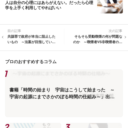
人は自分の心理にはあらがえない。だったら心理
学を上手く利用してやればいい
前の記事
次の記事
共謀罪で政府が本当に阻止した
そもそも受動喫煙の何が問題な
いもの ～法案が目指している
のか ～喫煙者VS非喫煙者の対
真の狙いとは～
立構造から距離を置いてみる～
プロのおすすめするコラム
書籍「時間の始まり 宇宙はこうして始まった ～
宇宙の起源にまでさかのぼる時間の仕組み～」出版
情報