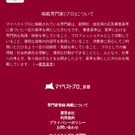
掲載専門家(プロ)について
マイベストプロに掲載されている専門家は、新聞社・放送局の広告審査基準
に基づいた一定の基準を満たした方たちです。 審査基準は、業界における
専門的な知識・技術を有していること、プロフェッショナルとして活動して
いること、適切な資格や許認可を取得していること、消費者に安心してご利
用いただけるよう一定の信頼性・実績を有していること、 プロとしての倫
理観・社会的責任を理解し、適切な行動ができることとし、人となり、仕事
への考え方、取り組み方などをお聞きした上で、基準を満たした方のみを掲
載しています。［→
審査基準
］
専門家登録·掲載について
運営会社
利用規約
プライバシーポリシー
お問い合わせ
マイベストプロ 全国版