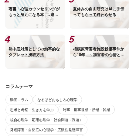
著書「心理カウンセリングが
夏休みの自由研究はAIに手伝
もっと身近になる本 ~違っ
ってもらって終わらせる
た視点から見る心理学~」出
版のお知らせ
熱中症対策としての効率的な
相模原障害者施設殺傷事件か
タブレット摂取方法
ら10年 ～加害者の心情と優
生思想は別物～
コラムテーマ
動画コラム
なるほどおもしろ心理学
思考と考察・生き方を学ぶ
時事・世事世相・所感・雑感
統合心理学・応用心理学・社会問題（課題）
発達障害・自閉症の心理学・広汎性発達障害