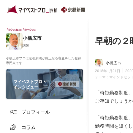
Mybestpro Members
早朝の２
小橋広市
講師
小橋広市プロは京都新聞が厳正なる審査をした登録
小橋広市
専門家です
2018年1月21日
202
テーマ：
マインドセッ
マイベストプロ・
インタビュー
「時短勤務制度」
ご存知でしょうか
プロフィール
「時短勤務制度」
勤務時間を短くし
コラム