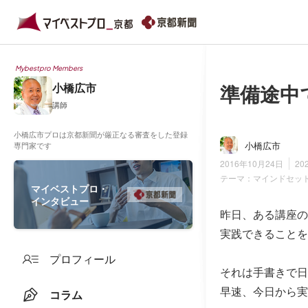
Mybestpro Members
準備途中
小橋広市
講師
小橋広市プロは京都新聞が厳正なる審査をした登録
小橋広市
専門家です
2016年10月24日
20
テーマ：
マインドセッ
マイベストプロ・
インタビュー
昨日、ある講座の
実践できることを
プロフィール
それは手書きで日
早速、今日から実
コラム