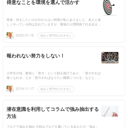
得意なことを環境を選んで活かす
将来、何をしたいのか分からない時期が私にありました。友人と楽
しくやっている時は忘れていますが、職場の人間関係で行き詰まっ
た時に「この仕事を続けた方が良いのか、もっと自分に合った仕事
があるので」と考...
2020-01-16
強みと専門性の引き出し
報われない努力をしない！
小学生の頃、教室に「努力」という額を掲げてあり、「努力すれば
偉くなれる」とか「努力すればなりたい職業につける」などと、先
生から耳にタコができるくらい聞かされてきました。小学生の頃の
私は「努力」は...
2019-11-17
強みと専門性の引き出し
潜在意識を利用してコラムで強み抽出する
方法
ブログで強みを抽出 今回はブログを書いているあなたの「強み」