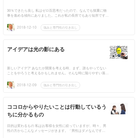
30％できたら良し 私はゼロ百思考だったので、なんでも慎重に物
事を進める傾向にありました。これが私の長所でもあり短所です。
起業する際に、先輩に相談に乗ってもらっても、何か腑に落ちない
ことがあると、...
2018-12-10
強みと専門性の引き出し
アイデアは光の影にある
新しいアイデア あなたが開業を考える時、まず、誰もやってない
ことをやろうと考えるかもしれません。そんな時に陥りやすい落と
し穴があります。 新しい何かを生み出そうとすると、自分が持っ
ているスキル...
2018-12-09
強みと専門性の引き出し
ココロからやりたいことは行動しているう
ちに分かるもの
目的は変わるもの 私はお客様を女性に絞っていますが、時々、男
性の方からこんなメッセージがきます。「男性はダメなんです
か？」と。数少ない男性のお客様からこのようなメールが届きまし