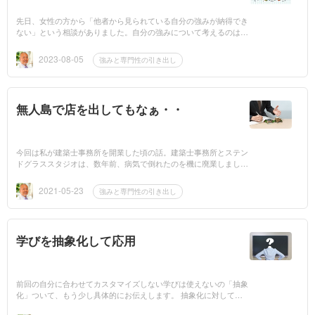
先日、女性の方から「他者から見られている自分の強みが納得でき
ない」という相談がありました。自分の強みについて考えるのは意
外に難しいですよね。私の経験では、友人との会話の中でちょっと
したエピソードを...
2023-08-05
強みと専門性の引き出し
無人島で店を出してもなぁ・・
今回は私が建築士事務所を開業した頃の話。建築士事務所とステン
ドグラススタジオは、数年前、病気で倒れたのを機に廃業しまし
た。それから第二の人生を歩み始めたわけですが、振り返ってみて
思うことがありま...
2021-05-23
強みと専門性の引き出し
学びを抽象化して応用
前回の自分に合わせてカスタマイズしない学びは使えないの「抽象
化」ついて、もう少し具体的にお伝えします。 抽象化に対して具
体化のスキルがありますが、前回の流れで「抽象化」についてお話