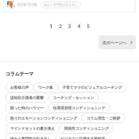
た。 -----------...
2018-12-08
強みと専門性の引き出し
1
2
3
4
5
次のページへ
コラムテーマ
お客様の声
ワーク集
子育てママのビジュアルコーチング
認知症介護者の憂鬱
コーチング・セッション
困った時のハウツー
住環境習慣コンディショニング
怒りのエモーションコンディショニング
コラム理念・ご挨拶
マインドセットの書き換え
関係性コンディショニング
強みと専門性の引き出し
ビジネスに応用する脳科学