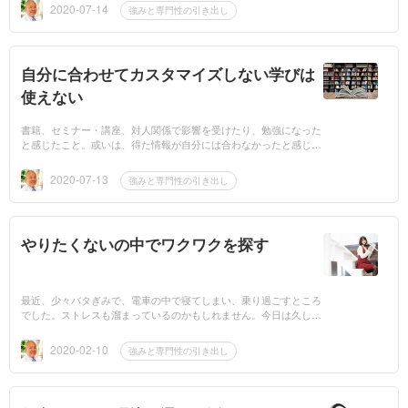
します。抽象化...
2020-07-14
強みと専門性の引き出し
自分に合わせてカスタマイズしない学びは
使えない
書籍、セミナー・講座、対人関係で影響を受けたり、勉強になった
と感じたこと。或いは、得た情報が自分には合わなかったと感じた
こともあると思います。そこで今回は、「学んだことを自分用にカ
スタマイズ」する...
2020-07-13
強みと専門性の引き出し
やりたくないの中でワクワクを探す
最近、少々バタぎみで、電車の中で寝てしまい、乗り過ごすところ
でした。ストレスも溜まっているのかもしれません。今日は久しぶ
りに「やりたくない」ワークをやってみたいと思います。やり方は
簡単で、何でも...
2020-02-10
強みと専門性の引き出し