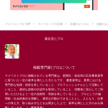
マイベストプロ TOP
マイベストプロ京都
京都のビジネス
京都の人
最近見たプロ
掲載専門家(プロ)について
マイベストプロに掲載されている専門家は、新聞社・放送局の広告審査基準
に基づいた一定の基準を満たした方たちです。 審査基準は、業界における
専門的な知識・技術を有していること、プロフェッショナルとして活動して
いること、適切な資格や許認可を取得していること、消費者に安心してご利
用いただけるよう一定の信頼性・実績を有していること、 プロとしての倫
理観・社会的責任を理解し、適切な行動ができることとし、人となり、仕事
への考え方、取り組み方などをお聞きした上で、基準を満たした方のみを掲
載しています。［→
審査基準
］