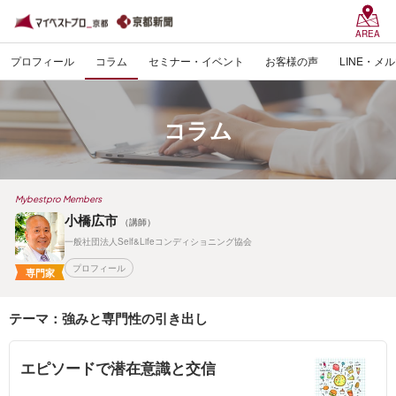
AREA
プロフィール
コラム
セミナー・イベント
お客様の声
LINE・メ
コラム
Mybestpro Members
小橋広市
（講師）
一般社団法人Self&Lifeコンディショニング協会
プロフィール
専門家
テーマ：強みと専門性の引き出し
エピソードで潜在意識と交信