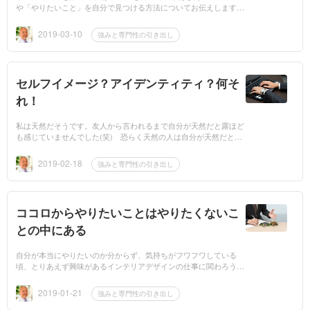
や「やりたいこと」を自分で見つける方法についてお伝えします。
といってもそんなに難しいことではありません。簡単に言うと、あ
なたの強みや...
2019-03-10
強みと専門性の引き出し
セルフイメージ？アイデンティティ？何そ
れ！
私は天然だそうです。友人から言われるまで自分が天然だと露ほど
も感じていませんでした(笑) 恐らく天然の人は自分が天然だと気
付いていないでしょうね。 アイデンティティ アイデンティティと
は「自分は何...
2019-02-18
強みと専門性の引き出し
ココロからやりたいことはやりたくないこ
との中にある
自分が本当にやりたいのか分からず、気持ちがフワフワしている
頃、とりあえず興味があるインテリアデザインの仕事に関わろうと
事務所を立ち上げました。 最悪なプレゼン プレゼンで、お客様の
会社に訪問す...
2019-01-21
強みと専門性の引き出し