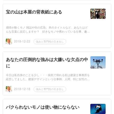
宝の山は本屋の背表紙にある
感情が動くモノ 雑誌や街の広告、本のタイトルなど、あなたはど
んな言葉に反応しますか？ 好きなモノや携わっている仕事、趣味
や価値観など、反応するものはそれぞれです。気の合う友人と街を
歩いていても、...
2018-12-22
強みと専門性の引き出し
あなたの圧倒的な強みは大嫌いな欠点の中
に
今日は私自身のことを少し・・・病気で倒れる前は建築士事務所を
経営してました。建築デザインという仕事柄、人間、特に女性の共
通心理を研究してたので、少しだけ女性心理は解ります。 それも
あってか女友だ...
2018-12-18
強みと専門性の引き出し
パクられないモノは使い物にならない