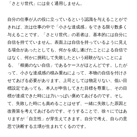
「さとり世代」には全く通用しません。
自分の仕事が人の役に立っているという認識を与えることがで
きれば、次は仕事の中で「小さな達成感」をできる限り数多く
与えることです。「さとり世代」の若者は、基本的には自分に
自信を持てていません。表面上は自信を持っているように見え
る場合があったとしても、何かを成し遂げたことによる自信で
はなく、何かに挑戦して失敗したという経験がないことによ
る、「根拠のない自信」であるケースがほとんどです。したが
って、小さな達成感の積み重ねによって、本物の自信を付けさ
せてあげる必要があります。上司としては物足りない、低い目
標設定であっても、本人が申告してきた目標を尊重し、その目
標が達成できた時には力いっぱい褒めてあげるのです。そし
て、失敗した時にも責めることはせず、一緒に失敗した原因と
改善策を考えてあげるのです。そうすることで、徐々にではあ
りますが「自主性」が芽生えてきます。自分で考え、自らの意
思で決断する土壌が生まれてくるのです。