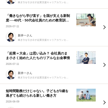
稼ぎ力を引き出す起業支援キャリアカウンセラー
「働きながら学び直す」を国が支える新制
度──40代・50代会社員のための教育訓練
休暇給付金
2026-07-11
新井一さん
稼ぎ力を引き出す起業支援キャリアカウンセラー
「起業＝大金」は思い込み？ 会社員のま
ま小さく始めた人たちのリアルなお金事情
2026-07-11
新井一さん
稼ぎ力を引き出す起業支援キャリアカウンセラー
短時間勤務だけじゃない。子どもが3歳を
過ぎても続けられる新しい働き方
2026-06-09