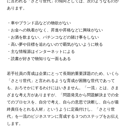
に言われる「さとり世代」の傾向としては、次のようなものが
あります。
・車やブランド品などの物欲がない
・お金への執着がなく、昇進や昇格などに興味がない
・お酒を飲まない、パチンコなどの賭け事をしない
・高い夢や目標を追わないので覇気がないように映る
・主な情報源はインターネットによる
・読書が好きで物知りな一面もある
若手社員の育成は企業にとって長期的重要課題のため、いくら
「さとり世代」と言われるような育成が困難な世代であって
も、おろそかにするわけにはいきません。「一流」とは、さま
ざまな考え方がありますが、「問題発見から問題解決までの全
てのプロセスを、自分で考え、自らの意思で決断し、自らが最
終責任をとれる人材」というように定義付けし、「さとり世
代」を一流のビジネスマンに育成する３つのステップをお伝え
します。