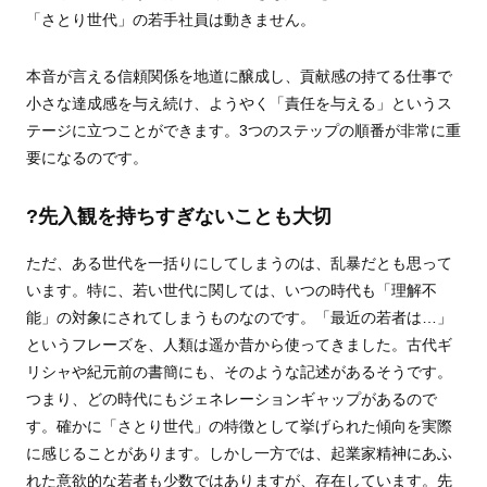
「さとり世代」の若手社員は動きません。
本音が言える信頼関係を地道に醸成し、貢献感の持てる仕事で
小さな達成感を与え続け、ようやく「責任を与える」というス
テージに立つことができます。3つのステップの順番が非常に重
要になるのです。
?先入観を持ちすぎないことも大切
ただ、ある世代を一括りにしてしまうのは、乱暴だとも思って
います。特に、若い世代に関しては、いつの時代も「理解不
能」の対象にされてしまうものなのです。「最近の若者は…」
というフレーズを、人類は遥か昔から使ってきました。古代ギ
リシャや紀元前の書簡にも、そのような記述があるそうです。
つまり、どの時代にもジェネレーションギャップがあるので
す。確かに「さとり世代」の特徴として挙げられた傾向を実際
に感じることがあります。しかし一方では、起業家精神にあふ
れた意欲的な若者も少数ではありますが、存在しています。先