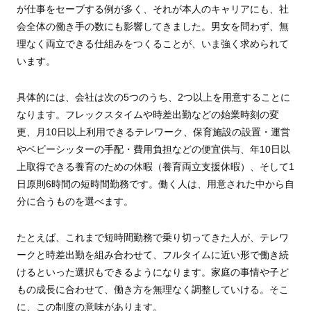
が仕事をセーブする例が多く、それが本人のキャリアにも、社
会全体の働き手の数にも影響してきました。男女を問わず、無
理なく両立できる仕組みをつくることが、いま強く求められて
います。
具体的には、会社は次の5つのうち、2つ以上を用意することに
なります。フレックスタイムや時差出勤などの始業時刻の変
更、月10日以上利用できるテレワーク、保育施設の設置・運営
やベビーシッターの手配・費用負担などの便宜供与、年10日以
上取得できる養育のための休暇（養育両立支援休暇）、そして1
日原則6時間の短時間勤務です。働く人は、用意された中から自
分に合うものを選べます。
たとえば、これまで短時間勤務で乗り切ってきた人が、テレワ
ークと時差出勤を組み合わせて、フルタイムに近い形で働き続
けるといった選択もできるようになります。家庭の事情や子ど
もの成長に合わせて、働き方を無理なく調整していける。そこ
に、この制度の意味があります。