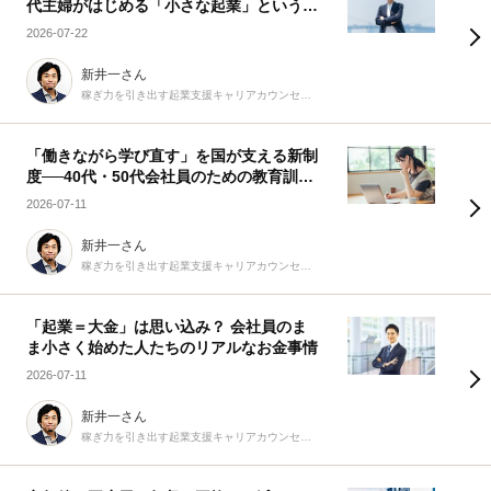
代主婦がはじめる「小さな起業」という選
択
2026-07-22
新井一さん
稼ぎ力を引き出す起業支援キャリアカウンセラー
「働きながら学び直す」を国が支える新制
度──40代・50代会社員のための教育訓練
休暇給付金
2026-07-11
新井一さん
稼ぎ力を引き出す起業支援キャリアカウンセラー
「起業＝大金」は思い込み？ 会社員のま
ま小さく始めた人たちのリアルなお金事情
2026-07-11
新井一さん
稼ぎ力を引き出す起業支援キャリアカウンセラー