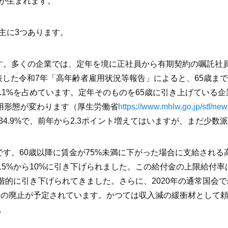
が生まれます。
主に3つあります。
す。多くの企業では、定年を境に正社員から有期契約の嘱託社
に公表した令和7年「高年齢者雇用状況等報告」によると、65歳
.1%を占めています。定年そのものを65歳に引き上げている企業
雇用形態が変わります（厚生労働省
https://www.mhlw.go.jp/stf/n
4.9%で、前年から2.3ポイント増えてはいますが、まだ少数
です。60歳以降に賃金が75%未満に下がった場合に支給され
が15%から10%に引き下げられました。この給付金の上限給付率は
と段階的に引き下げられてきました。さらに、2020年の通常国会
0年の廃止が予定されています。かつては収入減の緩衝材として
。