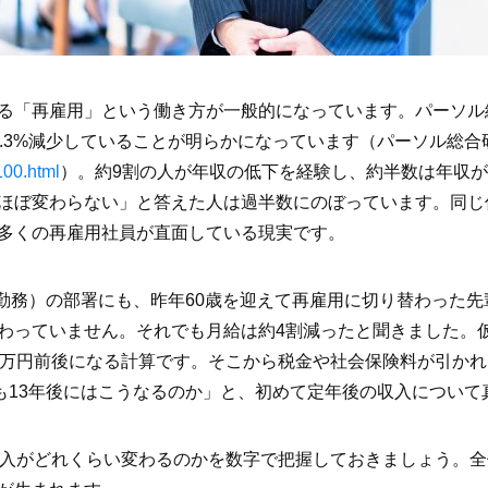
る「再雇用」という働き方が一般的になっています。パーソル
4.3%減少していることが明らかになっています（パーソル総合
100.html
）。約9割の人が年収の低下を経験し、約半数は年収
ほぼ変わらない」と答えた人は過半数にのぼっています。同じ
多くの再雇用社員が直面している現実です。
ー勤務）の部署にも、昨年60歳を迎えて再雇用に切り替わった
わっていません。それでも月給は約4割減ったと聞きました。仮
4万円前後になる計算です。そこから税金や社会保険料が引か
も13年後にはこうなるのか」と、初めて定年後の収入について
収入がどれくらい変わるのかを数字で把握しておきましょう。