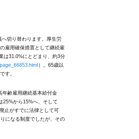
員へ切り替わります。厚生労
までの雇用確保措置として継続雇
は31.0%にとどまり、約3分
ewpage_66853.html
）。65歳以
派です。
る高年齢雇用継続基本給付金
25%から15%へ、そして
で廃止がすでに法律として可
頼りになる制度でしたが、その