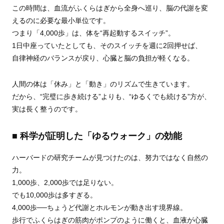
この時間は、血流がふくらはぎから全身へ巡り、脳の代謝を変
えるのに必要な最小単位です。
つまり「4,000歩」は、体を“再起動するスイッチ”。
1日中座っていたとしても、そのスイッチを週に2回押せば、
自律神経のバランスが戻り、心臓と脳の負担が軽くなる。
人間の体は「休み」と「動き」のリズムで生きています。
だから、“完璧に歩き続ける”よりも、“ゆるくでも続ける”方が、
実は長く整うのです。
■ 科学が証明した「ゆるウォーク」の効能
ハーバードの研究チームが見つけたのは、努力ではなく自然の
力。
1,000歩、2,000歩では足りない。
でも10,000歩は多すぎる。
4,000歩──ちょうど代謝とホルモンが動き出す境界線。
歩行でふくらはぎの筋肉がポンプのように働くと、血液が心臓