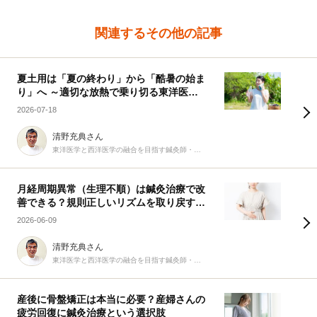
関連するその他の記事
夏土用は「夏の終わり」から「酷暑の始ま
り」へ ～適切な放熱で乗り切る東洋医学
の知恵～
2026-07-18
清野充典さん
東洋医学と西洋医学の融合を目指す鍼灸師・柔道整復師
月経周期異常（生理不順）は鍼灸治療で改
善できる？規則正しいリズムを取り戻す9
つの生活習慣
2026-06-09
清野充典さん
東洋医学と西洋医学の融合を目指す鍼灸師・柔道整復師
産後に骨盤矯正は本当に必要？産婦さんの
疲労回復に鍼灸治療という選択肢