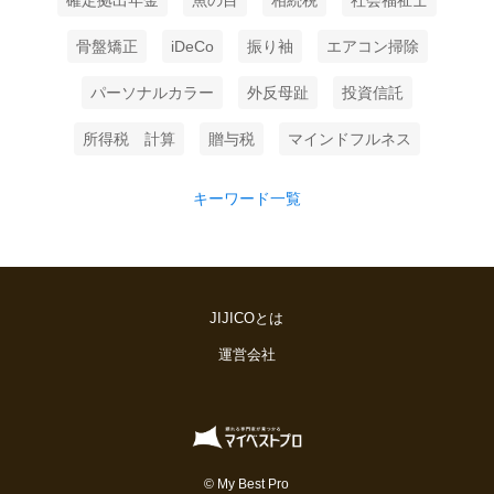
骨盤矯正
iDeCo
振り袖
エアコン掃除
パーソナルカラー
外反母趾
投資信託
所得税 計算
贈与税
マインドフルネス
キーワード一覧
JIJICOとは
運営会社
© My Best Pro