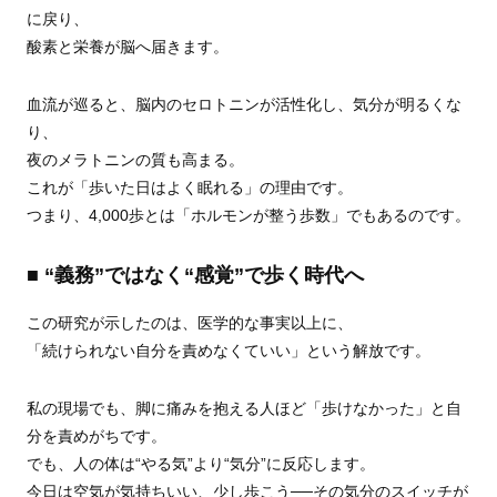
に戻り、
酸素と栄養が脳へ届きます。
血流が巡ると、脳内のセロトニンが活性化し、気分が明るくな
り、
夜のメラトニンの質も高まる。
これが「歩いた日はよく眠れる」の理由です。
つまり、4,000歩とは「ホルモンが整う歩数」でもあるのです。
■ “義務”ではなく“感覚”で歩く時代へ
この研究が示したのは、医学的な事実以上に、
「続けられない自分を責めなくていい」という解放です。
私の現場でも、脚に痛みを抱える人ほど「歩けなかった」と自
分を責めがちです。
でも、人の体は“やる気”より“気分”に反応します。
今日は空気が気持ちいい、少し歩こう──その気分のスイッチが