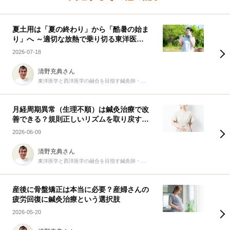
夏土用は「夏の終わり」から「酷暑の始ま
り」へ ～適切な放熱で乗り切る東洋医学
の知恵～
2026-07-18
清野充典さん
東洋医学と西洋医学の融合を目指す鍼灸師・柔道整復師
月経周期異常（生理不順）は鍼灸治療で改
善できる？規則正しいリズムを取り戻す9
つの生活習慣
2026-06-09
清野充典さん
東洋医学と西洋医学の融合を目指す鍼灸師・柔道整復師
産後に骨盤矯正は本当に必要？産婦さんの
疲労回復に鍼灸治療という選択肢
2026-05-20