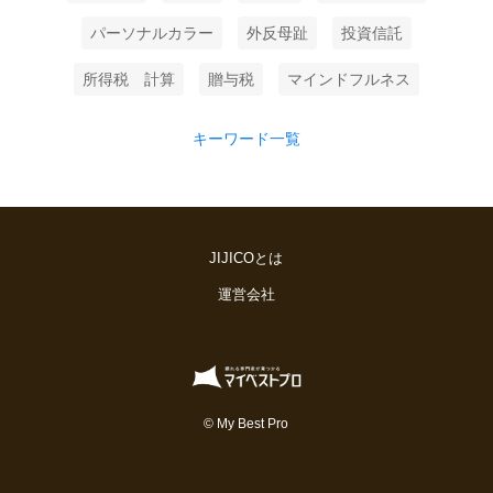
パーソナルカラー
外反母趾
投資信託
所得税 計算
贈与税
マインドフルネス
キーワード一覧
JIJICOとは
運営会社
© My Best Pro