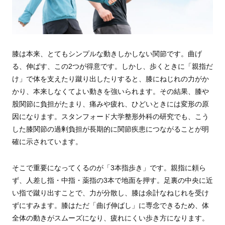
膝は本来、とてもシンプルな動きしかしない関節です。曲げ
る、伸ばす、この2つが得意です。しかし、歩くときに「親指だ
け」で体を支えたり蹴り出したりすると、膝にねじれの力がか
かり、本来しなくてよい動きを強いられます。その結果、膝や
股関節に負担がたまり、痛みや疲れ、ひどいときには変形の原
因になります。スタンフォード大学整形外科の研究でも、こう
した膝関節の過剰負担が長期的に関節疾患につながることが明
確に示されています。
そこで重要になってくるのが「3本指歩き」です。親指に頼ら
ず、人差し指・中指・薬指の3本で地面を押す。足裏の中央に近
い指で蹴り出すことで、力が分散し、膝は余計なねじれを受け
ずにすみます。膝はただ「曲げ伸ばし」に専念できるため、体
全体の動きがスムーズになり、疲れにくい歩き方になります。