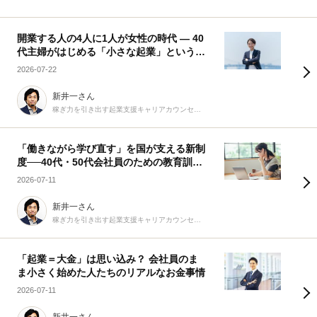
開業する人の4人に1人が女性の時代 ― 40
代主婦がはじめる「小さな起業」という選
択
2026-07-22
新井一さん
稼ぎ力を引き出す起業支援キャリアカウンセラー
「働きながら学び直す」を国が支える新制
度──40代・50代会社員のための教育訓練
休暇給付金
2026-07-11
新井一さん
稼ぎ力を引き出す起業支援キャリアカウンセラー
「起業＝大金」は思い込み？ 会社員のま
ま小さく始めた人たちのリアルなお金事情
2026-07-11
新井一さん