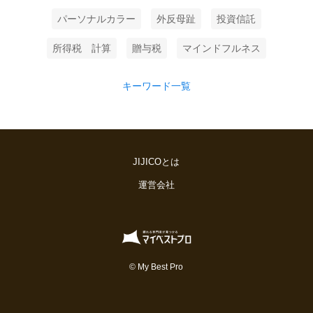
パーソナルカラー
外反母趾
投資信託
所得税 計算
贈与税
マインドフルネス
キーワード一覧
JIJICOとは
運営会社
© My Best Pro