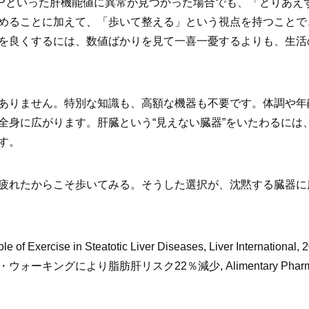
-GTPといった肝機能値に異常が見つかった場合でも、「とりあ
めることに加えて、「歩いて整える」という視点を持つことで
を良くするには、数値ばかりを見て一喜一憂するよりも、生活
ありません。特別な知識も、高額な機器も不要です。体調や年
全身に広がります。肝臓という“見えない臓器”をいたわるには
す。
疲れたからこそ歩いてみる。そうした選択が、沈黙する臓器に
f Exercise in Steatotic Liver Diseases, Liver International, 
ングにより脂肪肝リスク22％減少, Alimentary Pharmacology