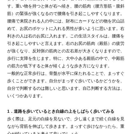
す。重い物を持つと体が右へ傾き、腰の筋肉（腰方形筋・腹斜
筋）の緊張が強くなるので腰痛を引き起こしやすくなります。
腰痛で来院される人の中には、財布にカードなどの物を沢山詰
めて、お尻のポケットに入れる男性が多いように思います。右
利きの人は右のお尻に入れます。この生活スタイルは、腰痛を
引き起こしやすいと言えます。右のお尻の筋肉（殿筋）の疲労
が強くなり、反対側の筋肉との左右差が大きくなりますので、
歩行に支障を生じます。特に、大中小ある殿筋の中で、中殿筋
の筋力が低下すると体が傾くような歩き方になります。
一般的な正常歩行は、骨盤が水平に保たれることで、まっすぐ
歩くことができます。自分がまっすぐ歩いているかどうかを、
自分で判断するのは難しいと思います。自己判断する方法は、
いくつかあります。
1．道路を歩いているとき白線の上をしばらく歩いてみる
歩く際は、足元の白線を見ないで、少し遠くまで続く白線を見
ながら背筋を伸ばして歩きます。まっすぐ歩けなかったら、重
心が傾いていると考えて良いでしょう。