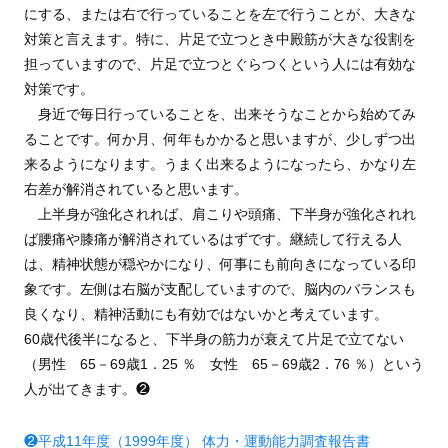
にする、または右で行っていることを左で行うことが、大きな
対策と言えます。特に、片足で立つとき中殿筋が大きな役割を
担っていますので、片足で立つとぐらつくという人には有効な
対策です。
身近で毎日行っていることを、出来そうなことから始めてみ
ることです。何か月、何年もかかると思いますが、少しずつ出
来るようになります。うまく出来るようになったら、かなり左
右差が解消されていると思います。
上半身が強化されれば、肩こりや頭痛、下半身が強化されれ
ば腰痛や膝痛が解消されているはずです。継続して行える人
は、精神状態が穏やかになり、何事にも前向きになっている印
象です。左側は右脳が支配していますので、脳内のバランスも
良くなり、精神活動にも有効ではないかと考えています。
60歳代後半になると、下半身の筋力が衰えて片足で立てない
（男性 65－69歳1．25 ％ 女性 65－69歳2．76 ％）という
人が出てきます。❷
❷平成11年度（1999年度） 体力・運動能力調査報告書