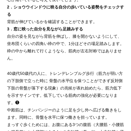
2．ショウウインドウに映る自分の歩いている姿勢をチェックす
る
背筋が伸びているかを確認することができます。
3．窓に映った自分を見ながら足踏みする
自分の姿を見ながら背筋を伸ばし、膝を開かないようにして、
坐布団くらいの四角い枠の中で、1分ほどその場足踏みします。
枠の中から離れて行くようなら、筋肉が左右対称ではありませ
ん。
40歳代50歳代の人に、トレンデレンブルグ歩行（筋力が弱い方
の下肢側で立った時に 骨盤の水平位を保つことができず反対側
下肢の骨盤が落下する現象）の兆候が表れ始めたら、筋力低下
を示すサインです。低下している筋肉の強化が必要になりま
す。❶
中殿筋は、チンパンジーのように足を少し外へ広げる働きをし
ます。同時に、骨盤を水平に保つ働きを担っています。
まっすぐ歩くためには、お腹にある3つの腹筋（大腰筋・小腰筋