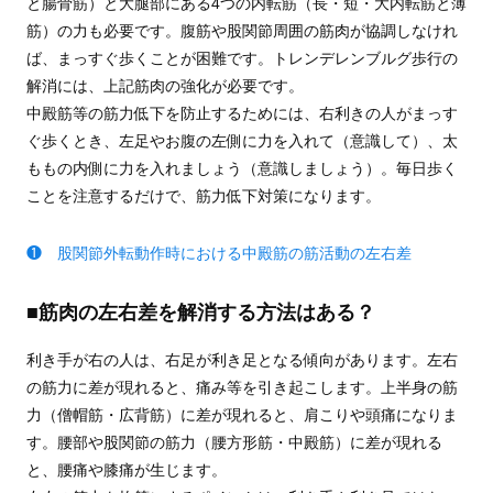
と腸骨筋）と大腿部にある4つの内転筋（長・短・大内転筋と薄
筋）の力も必要です。腹筋や股関節周囲の筋肉が協調しなけれ
ば、まっすぐ歩くことが困難です。トレンデレンブルグ歩行の
解消には、上記筋肉の強化が必要です。
中殿筋等の筋力低下を防止するためには、右利きの人がまっす
ぐ歩くとき、左足やお腹の左側に力を入れて（意識して）、太
ももの内側に力を入れましょう（意識しましょう）。毎日歩く
ことを注意するだけで、筋力低下対策になります。
❶ 股関節外転動作時における中殿筋の筋活動の左右差
■筋肉の左右差を解消する方法はある？
利き手が右の人は、右足が利き足となる傾向があります。左右
の筋力に差が現れると、痛み等を引き起こします。上半身の筋
力（僧帽筋・広背筋）に差が現れると、肩こりや頭痛になりま
す。腰部や股関節の筋力（腰方形筋・中殿筋）に差が現れる
と、腰痛や膝痛が生じます。