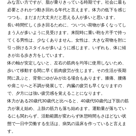
みな言い方ですが、脂が乗りきっている時期です。社会に最も
必要とされかつ動き回れる年代と言えます。体力の低下を感じ
つつも、まだまだ大丈夫だと思える人が多いと思います。
長い時間忙しく歩き回るために、ついつい荷物が多くなってし
まう人が多いように見受けます。来院時に重い鞄を片手で持っ
てくる男性は、少なくありません。女性は、大きな荷物を肘に
引っ掛けるスタイルが多いように感じます。いずれも、体に傾
きが出る歩き方をしています。
体の軸が安定しないと、左右の筋肉を均等に使用しないため、
歩いて移動する間に早く筋肉疲労が生じます。その生活が長期
間に及ぶと、背骨にゆがみが出る場合もあります。膝痛、腰痛
や肩こりへと不調が発展して、内臓の疲労も早くなりますの
で、夕方には強い疲労感を覚えることになります。
体力がある20歳代30歳代と比べると、40歳代50歳代は下肢の筋
力が衰え始め、上肢の筋力も落ち始めます。運動量が落ちてい
るにも関わらず、活動範囲が変わらず休憩時間もさほどない状
態で一日中労働する生活は、病気の温床を作っていると言えま
す。