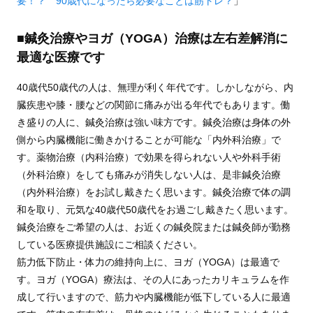
要！？ 90歳代になったら必要なことは筋トレ？
」
■鍼灸治療やヨガ（YOGA）治療は左右差解消に
最適な医療です
40歳代50歳代の人は、無理が利く年代です。しかしながら、内
臓疾患や膝・腰などの関節に痛みが出る年代でもあります。働
き盛りの人に、鍼灸治療は強い味方です。鍼灸治療は身体の外
側から内臓機能に働きかけることが可能な「内外科治療」で
す。薬物治療（内科治療）で効果を得られない人や外科手術
（外科治療）をしても痛みが消失しない人は、是非鍼灸治療
（内外科治療）をお試し戴きたく思います。鍼灸治療で体の調
和を取り、元気な40歳代50歳代をお過ごし戴きたく思います。
鍼灸治療をご希望の人は、お近くの鍼灸院または鍼灸師が勤務
している医療提供施設にご相談ください。
筋力低下防止・体力の維持向上に、ヨガ（YOGA）は最適で
す。ヨガ（YOGA）療法は、その人にあったカリキュラムを作
成して行いますので、筋力や内臓機能が低下している人に最適