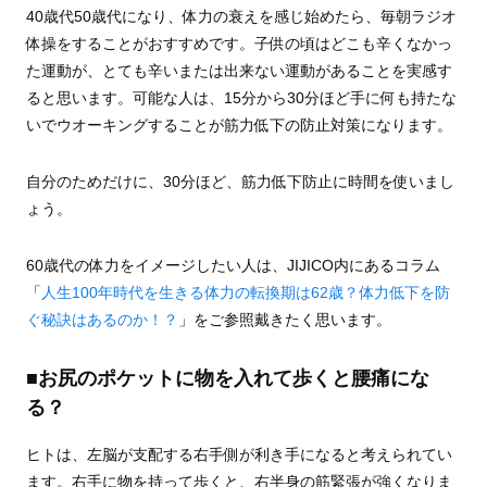
40歳代50歳代になり、体力の衰えを感じ始めたら、毎朝ラジオ
体操をすることがおすすめです。子供の頃はどこも辛くなかっ
た運動が、とても辛いまたは出来ない運動があることを実感す
ると思います。可能な人は、15分から30分ほど手に何も持たな
いでウオーキングすることが筋力低下の防止対策になります。
自分のためだけに、30分ほど、筋力低下防止に時間を使いまし
ょう。
60歳代の体力をイメージしたい人は、JIJICO内にあるコラム
「
人生100年時代を生きる体力の転換期は62歳？体力低下を防
ぐ秘訣はあるのか！？
」をご参照戴きたく思います。
■お尻のポケットに物を入れて歩くと腰痛にな
る？
ヒトは、左脳が支配する右手側が利き手になると考えられてい
ます。右手に物を持って歩くと、右半身の筋緊張が強くなりま