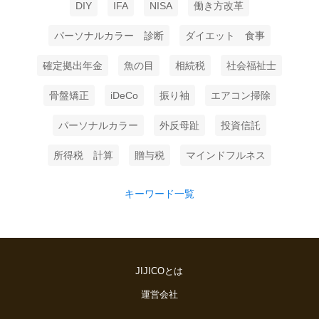
DIY
IFA
NISA
働き方改革
パーソナルカラー 診断
ダイエット 食事
確定拠出年金
魚の目
相続税
社会福祉士
骨盤矯正
iDeCo
振り袖
エアコン掃除
パーソナルカラー
外反母趾
投資信託
所得税 計算
贈与税
マインドフルネス
キーワード一覧
JIJICOとは
運営会社