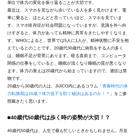
単位で体力の変化を振り返ることが大切です。
最近は、スマホを見ながら歩いている人を多く見かけます。電
車に乗ると、ほとんどと言っていいほど、スマホを見ていま
す。スマホ依存症が社会問題になっていますが、意識を外へ向
けすぎると、体力があっても精神に異常をきたしやすくなりま
す。WHOによると、世界では5人に1人が、精神状態に不安を抱
えているとのことです。20歳代30歳代に病気をする人の多く
は、睡眠不足が背景にあります。寝る直前まで、コンピュータ
関係の仕事をしていると、睡眠が浅くなり睡眠の質が悪くなり
ます。体力の衰えは20歳代から始まっていますので、過信は禁
物です。
20歳から30歳代の人は、JIJICO内にあるコラム「
青春時代の体
力転換期は26歳？体力低下を防ぐ秘訣はあるのか！？
」をご参
照戴きたく思います。
■40歳代50歳代は歩く時の姿勢が大切！？
40歳代50歳代は、人生で最も忙しいときかもしれません。月並