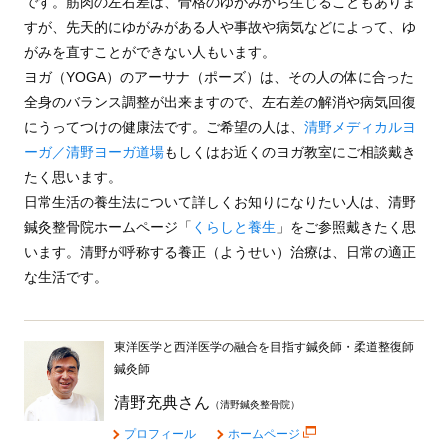
です。筋肉の左右差は、骨格のゆがみから生じることもありま
すが、先天的にゆがみがある人や事故や病気などによって、ゆ
がみを直すことができない人もいます。
ヨガ（YOGA）のアーサナ（ポーズ）は、その人の体に合った
全身のバランス調整が出来ますので、左右差の解消や病気回復
にうってつけの健康法です。ご希望の人は、
清野メディカルヨ
ーガ／清野ヨーガ道場
もしくはお近くのヨガ教室にご相談戴き
たく思います。
日常生活の養生法について詳しくお知りになりたい人は、清野
鍼灸整骨院ホームページ「
くらしと養生
」をご参照戴きたく思
います。清野が呼称する養正（ようせい）治療は、日常の適正
な生活です。
東洋医学と西洋医学の融合を目指す鍼灸師・柔道整復師
鍼灸師
清野充典さん
（清野鍼灸整骨院）
プロフィール
ホームページ