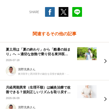
SHARE
関連するその他の記事
夏土用は「夏の終わり」から「酷暑の始ま
り」へ ～適切な放熱で乗り切る東洋医学
の知恵～
2026-07-18
清野充典さん
東洋医学と西洋医学の融合を目指す鍼灸師・柔道整復師
月経周期異常（生理不順）は鍼灸治療で改
善できる？規則正しいリズムを取り戻す9
つの生活習慣
2026-06-09
清野充典さん