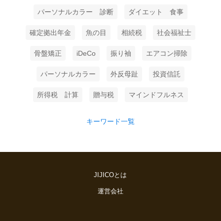
パーソナルカラー 診断
ダイエット 食事
確定拠出年金
魚の目
相続税
社会福祉士
骨盤矯正
iDeCo
振り袖
エアコン掃除
パーソナルカラー
外反母趾
投資信託
所得税 計算
贈与税
マインドフルネス
キーワード一覧
JIJICOとは
運営会社