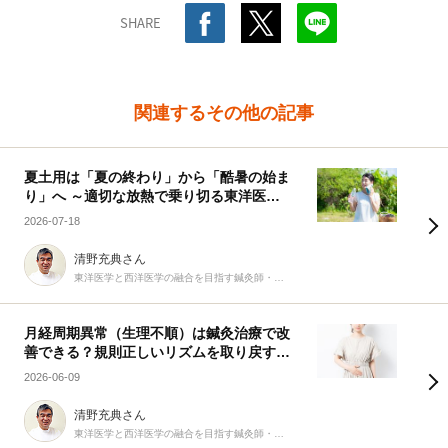
SHARE
関連するその他の記事
夏土用は「夏の終わり」から「酷暑の始ま
り」へ ～適切な放熱で乗り切る東洋医学
の知恵～
2026-07-18
清野充典さん
東洋医学と西洋医学の融合を目指す鍼灸師・柔道整復師
月経周期異常（生理不順）は鍼灸治療で改
善できる？規則正しいリズムを取り戻す9
つの生活習慣
2026-06-09
清野充典さん
東洋医学と西洋医学の融合を目指す鍼灸師・柔道整復師