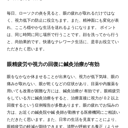
毎日、ローソクの炎を見ると、眼の疲れが取れるだけではな
く、視力低下の防止に役立ちます。また、精神面にも変化が表
れ、こころ穏やかな生活を送れるようになります。 ポイント
は、同じ時間に同じ場所で行うことです。顔を洗ってから行う
と、尚効果的です。快適なテレワーク生活に、是非お役立てい
ただきたく思います。
眼精疲労や視力の回復に鍼灸治療が有効
眼をなかなか休ませることが出来ない、視力が低下気味、眼の
痛みが取れない、眼が乾くなどの症状があり、目薬や内服薬を
用いても改善が困難な方には、鍼灸治療が 有効です。眼精疲労
をしている方に鍼灸治療をすると、治療直後に視力が 0.2 以上
回復するという症例報告が多数あります。眼の疲れでお悩みの
方は、お近くの鍼灸院や鍼 灸師が勤務する医療機関にご相談い
ただきたく思います。また、日常の生活を見直すことにより、
眼精疲労の軽減が期待できます。清野が呼称する養正（ようせ