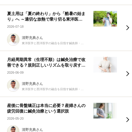
夏土用は「夏の終わり」から「酷暑の始ま
り」へ ～適切な放熱で乗り切る東洋医学
の知恵～
2026-07-18
清野充典さん
東洋医学と西洋医学の融合を目指す鍼灸師・柔道整復師
月経周期異常（生理不順）は鍼灸治療で改
善できる？規則正しいリズムを取り戻す9
つの生活習慣
2026-06-09
清野充典さん
東洋医学と西洋医学の融合を目指す鍼灸師・柔道整復師
産後に骨盤矯正は本当に必要？産婦さんの
疲労回復に鍼灸治療という選択肢
2026-05-20
清野充典さん