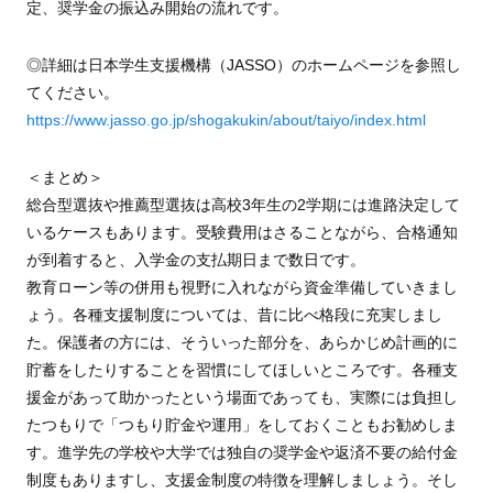
定、奨学金の振込み開始の流れです。
◎詳細は日本学生支援機構（JASSO）のホームページを参照し
てください。
https://www.jasso.go.jp/shogakukin/about/taiyo/index.html
＜まとめ＞
総合型選抜や推薦型選抜は高校3年生の2学期には進路決定して
いるケースもあります。受験費用はさることながら、合格通知
が到着すると、入学金の支払期日まで数日です。
教育ローン等の併用も視野に入れながら資金準備していきまし
ょう。各種支援制度については、昔に比べ格段に充実しまし
た。保護者の方には、そういった部分を、あらかじめ計画的に
貯蓄をしたりすることを習慣にしてほしいところです。各種支
援金があって助かったという場面であっても、実際には負担し
たつもりで「つもり貯金や運用」をしておくこともお勧めしま
す。進学先の学校や大学では独自の奨学金や返済不要の給付金
制度もありますし、支援金制度の特徴を理解しましょう。そし