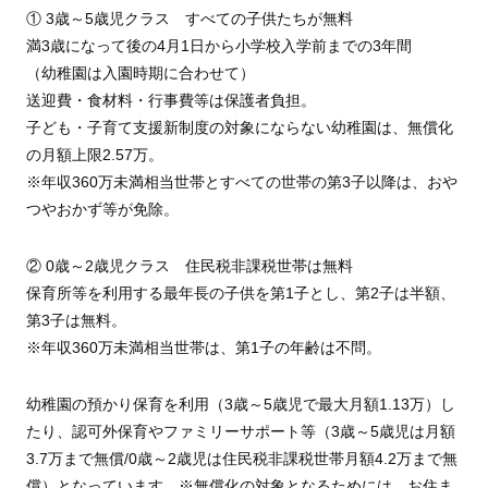
① 3歳～5歳児クラス すべての子供たちが無料
満3歳になって後の4月1日から小学校入学前までの3年間
（幼稚園は入園時期に合わせて）
送迎費・食材料・行事費等は保護者負担。
子ども・子育て支援新制度の対象にならない幼稚園は、無償化
の月額上限2.57万。
※年収360万未満相当世帯とすべての世帯の第3子以降は、おや
つやおかず等が免除。
② 0歳～2歳児クラス 住民税非課税世帯は無料
保育所等を利用する最年長の子供を第1子とし、第2子は半額、
第3子は無料。
※年収360万未満相当世帯は、第1子の年齢は不問。
幼稚園の預かり保育を利用（3歳～5歳児で最大月額1.13万）し
たり、認可外保育やファミリーサポート等（3歳～5歳児は月額
3.7万まで無償/0歳～2歳児は住民税非課税世帯月額4.2万まで無
償）となっています。※無償化の対象となるためには、お住ま