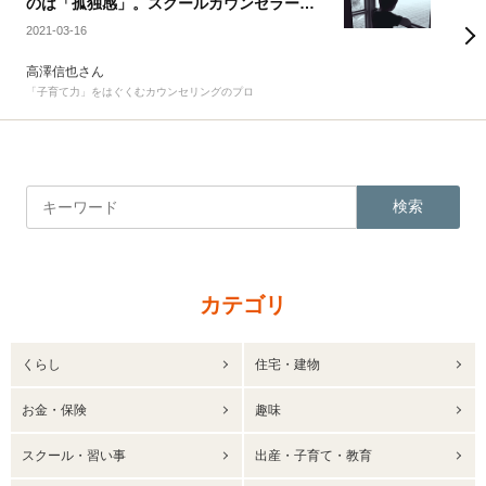
のは「孤独感」。スクールカウンセラーの
配置などの取り組みはどこまで有効に機
2021-03-16
能？学校の存在価値は？
高澤信也さん
「子育て力」をはぐくむカウンセリングのプロ
検索
カテゴリ
くらし
住宅・建物
お金・保険
趣味
スクール・習い事
出産・子育て・教育