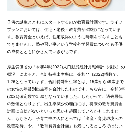
子供の誕生とともにスタートするのが教育費計画です。ライフ
プランにおいては、住宅・老後・教育費が3本柱になっていま
す。教育資金といえば、住宅取得のように時期をずらすことも
できませんし、塾や習い事という学校外学習費についても子供
の成長とともにかさんでいきがちです。
厚生労働省の「令和4年(2022)人口動態統計月報年計（概数）の
概況」によると、合計特殊出生率は、令和4年(2022)概数で、
1.26となっています。合計特殊出生率とは、15歳から49歳まで
の女性の年齢別出生率を合計したものです。ちなみに、令和3年
(2021)確定数で1.30となっていました。したがって、過去最低
の数値となります。出生率減少の理由には、将来の教育費資金
計画に自信がないといった思いも起因しているかもしれませ
ん。もちろん、子育て中の人にとっては「出産・育児環境への
改善期待」や、「教育費資金計画」も気になるところではない