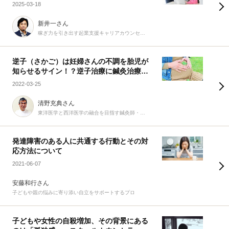
2025-03-18
新井一さん
稼ぎ力を引き出す起業支援キャリアカウンセラー
逆子（さかご）は妊婦さんの不調を胎児が
知らせるサイン！？逆子治療に鍼灸治療は
有効！
2022-03-25
清野充典さん
東洋医学と西洋医学の融合を目指す鍼灸師・柔道整復師
発達障害のある人に共通する行動とその対
応方法について
2021-06-07
安藤和行さん
子どもや親の悩みに寄り添い自立をサポートするプロ
子どもや女性の自殺増加、その背景にある