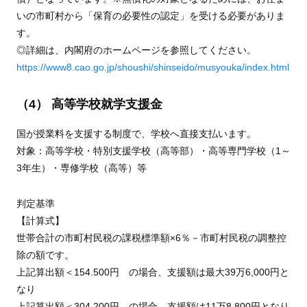
いの市町村から「保育の必要性の認定」を受ける必要がありま
す。
◎詳細は、内閣府のホームページを参照してください。
https://www8.cao.go.jp/shoushi/shinseido/musyouka/index.html
（4） 高等学校就学支援金
国が授業料を支援する制度で、学校へ直接支払います。
対象：高等学校・特別支援学校（高等部）・高等専門学校（1～
3年生）・専修学校（高等）等
判定基準
【計算式】
世帯合計の市町村民税の課税標準額×6％－市町村民税の調整控
除の額です。
上記算出額＜154.500円 の場合、支援額は最大39万6,000円と
なり
上記算出額＜304,200円 の場合、支援額は11万8,800円となり