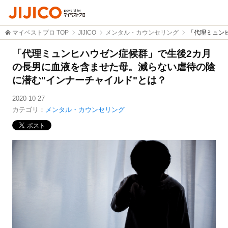
マイベストプロ TOP
JIJICO
メンタル・カウンセリング
「代理ミュン
「代理ミュンヒハウゼン症候群」で生後2カ月
の長男に血液を含ませた母。減らない虐待の陰
に潜む"インナーチャイルド"とは？
2020-10-27
カテゴリ：
メンタル・カウンセリング