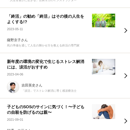
「人生を豊かに生きる」古典ヨガのインストラクター
「終活」の勧め「終活」はその後の人生を
よくする!?
2023-05-11
薩野京子さん
死の準備を通して人生の輝かせ方を教える終活の専門家
新年度の環境の変化で生じるストレス解消
には、涙活がおすすめ
2023-04-06
吉田英史さん
「涙活」でストレス解消に導く感涙療法士
子どものSOSのサインに気づく！〜子ども
の自殺を防げるのは親〜
2021-09-01