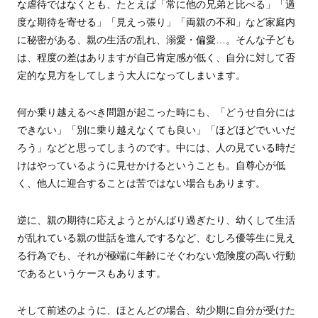
な虐待ではなくとも、たとえば「常に他の兄弟と比べる」「過
度な期待を寄せる」「見えっ張り」「両親の不和」など家庭内
に秘密がある、親の生活の乱れ、溺愛・偏愛…。そんな子ども
は、程度の差はありますが自己肯定感が低く、自分に対して否
定的な見方をしてしまう大人になってしまいます。
何か乗り越えるべき問題が起こった時にも、「どうせ自分には
できない」「別に乗り越えなくても良い」「ほどほどでいいだ
ろう」などと思ってしまうのです。中には、人の見ている時だ
けはやっているように見せかけるということも。自尊心が低
く、他人に迎合することは苦ではない場合もあります。
逆に、親の期待に応えようとがんばり過ぎたり、幼くして生活
が乱れている親の世話を進んでするなど、むしろ優等生に見え
る行為でも、それが極端に年齢にそぐわない危険度の高い行動
であるというケースもあります。
そして前述のように、ほとんどの場合、幼少期に自分が受けた