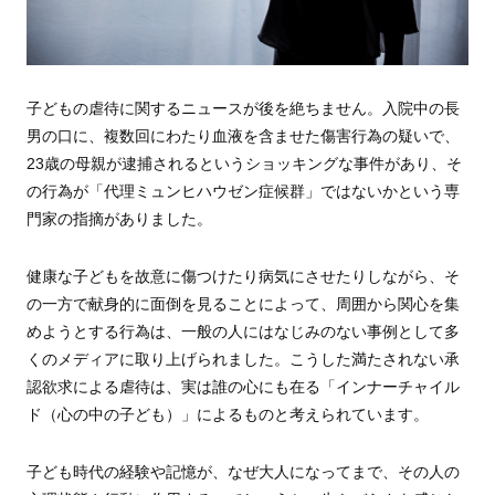
子どもの虐待に関するニュースが後を絶ちません。入院中の長
男の口に、複数回にわたり血液を含ませた傷害行為の疑いで、
23歳の母親が逮捕されるというショッキングな事件があり、そ
の行為が「代理ミュンヒハウゼン症候群」ではないかという専
門家の指摘がありました。
健康な子どもを故意に傷つけたり病気にさせたりしながら、そ
の一方で献身的に面倒を見ることによって、周囲から関心を集
めようとする行為は、一般の人にはなじみのない事例として多
くのメディアに取り上げられました。こうした満たされない承
認欲求による虐待は、実は誰の心にも在る「インナーチャイル
ド（心の中の子ども）」によるものと考えられています。
子ども時代の経験や記憶が、なぜ大人になってまで、その人の