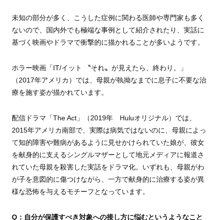
未知の部分が多く、こうした症例に関わる医師や専門家も多く
ないので、国内外でも極端な事例として紹介されたり、実話に
基づく映画やドラマで衝撃的に描かれることが多いようです。
ホラー映画「IT/イット 〝それ〟が見えたら、終わり。」
（2017年アメリカ）では、母親が執拗なまでに息子に不要な治
療を施す姿が描かれています。
配信ドラマ「The Act」（2019年 Huluオリジナル）では、
2015年アメリカ南部で、実際は病気ではないのに、母親によっ
て知的障害や難病があるように見せかけられていた娘が、彼女
を献身的に支えるシングルマザーとして地元メディアに報道さ
れていた母親を殺害した実話をドラマ化。いずれも、母親がわ
が子を意図的に傷つけながら、一方で献身的に治療する姿が異
様な恐怖を与えるモチーフとなっています。
Q：自分が保護すべき対象への接し方に悩むというようなこと