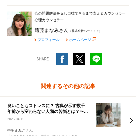
心の問題解決を促し自律できるまで支えるカウンセラー
心理カウンセラー
遠藤まなみさん
（株式会社ハートドア）
プロフィール
ホームページ
SHARE
関連するその他の記事
良いこともストレスに？ 古典が示す数千
年前から変わらない人類の苦悩とは？〜
「ストレッサー」を知って、ストレスを成
2025-04-15
長に活かす〜
中里えみこさん