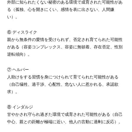
外部に知られたくない秘密のある環境で成育された可能性があ
る（孤独、心を開きにくい、感情を表に出さない、人間嫌
い）。
⑥ ディスライク
親から無条件の愛情を受けられず、否定され育てられた可能性
がある（容姿コンプレックス、容姿に無頓着、存在否定、性別
逆転傾向）。
⑦ ヘルパー
人助けをする習慣を身につけられて育てられた可能性がある
（自己犠牲、過干渉、心配性、危ない人に惹かれる、承認欲
求）。
⑧ インダルジ
甘やかされ守られ過ぎた環境で成育された可能性がある（自己
中心、親との距離が極端に近い、他人の言動に過剰に反応）。