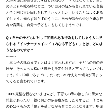
夫婦関係に影響をきたすほど深刻なケースではなくても、自分
の子どもを叱る時などに、つい自分の親から言われていた言葉
と全く同じ言い回しをして「ハッとした」いうことはよくある
でしょう。知らず知らずのうちに、自分が親から受けた嫌な行
為や言葉を、自分の子どもにもしてしまうのです。
Q：自分の子どもに対して問題のある行為をしてしまう人に見
られる「インナーチャイルド（内なる子ども）」とは、どのよ
うなものですか？
--------
「三つ子の魂百まで」とはよく言われますが、子どもの時の経
験が、その人の人格の大部分を決定付けると言ってもよいでし
ょう。9～10歳ごろまでに、だいたいの考え方の傾向が固まっ
てくると言われています。
100％完璧な親などいませんが、子育ての際の接し方に重大な
問題があったり、親に何かの依存症があったりすると、子ども
の心は何らかの「傷」を受けながら育つことになります。明確