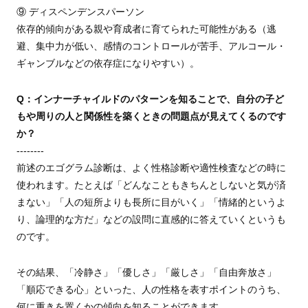
⑨ ディスペンデンスパーソン
依存的傾向がある親や育成者に育てられた可能性がある（逃
避、集中力が低い、感情のコントロールが苦手、アルコール・
ギャンブルなどの依存症になりやすい）。
Q：インナーチャイルドのパターンを知ることで、自分の子ど
もや周りの人と関係性を築くときの問題点が見えてくるのです
か？
--------
前述のエゴグラム診断は、よく性格診断や適性検査などの時に
使われます。たとえば「どんなこともきちんとしないと気が済
まない」「人の短所よりも長所に目がいく」「情緒的というよ
り、論理的な方だ」などの設問に直感的に答えていくというも
のです。
その結果、「冷静さ」「優しさ」「厳しさ」「自由奔放さ」
「順応できる心」といった、人の性格を表すポイントのうち、
何に重きを置くかの傾向を知ることができます。