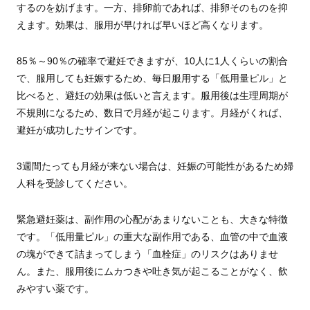
するのを妨げます。一方、排卵前であれば、排卵そのものを抑
えます。効果は、服用が早ければ早いほど高くなります。
85％～90％の確率で避妊できますが、10人に1人くらいの割合
で、服用しても妊娠するため、毎日服用する「低用量ピル」と
比べると、避妊の効果は低いと言えます。服用後は生理周期が
不規則になるため、数日で月経が起こります。月経がくれば、
避妊が成功したサインです。
3週間たっても月経が来ない場合は、妊娠の可能性があるため婦
人科を受診してください。
緊急避妊薬は、副作用の心配があまりないことも、大きな特徴
です。「低用量ピル」の重大な副作用である、血管の中で血液
の塊ができて詰まってしまう「血栓症」のリスクはありませ
ん。また、服用後にムカつきや吐き気が起こることがなく、飲
みやすい薬です。