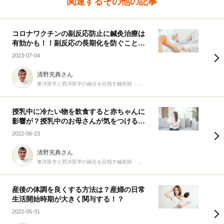
関連するその他の記事
コロナワクチンの副反応防止に鍼灸治療は
有効かも！！副反応の長期化を防ぐことは
可能なのか！？
2023-07-04
清野充典さん
東洋医学と西洋医学の融合を目指す鍼灸師・柔道整復師
授乳中に冷たい物を飲食すると赤ちゃんに
影響が？授乳中のお母さんが気をつけるべ
き生活習慣について
2022-06-23
清野充典さん
東洋医学と西洋医学の融合を目指す鍼灸師・柔道整復師
産後の体調を良くする方法は？産婦の日常
生活開始時期が大きく関与する！？
2022-05-31