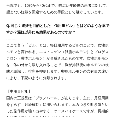
当院でも、10代から40代まで、幅広い年齢層の患者に対して、
望まない妊娠を回避するための手段として処方しています。
Q:同じく避妊を目的とした「低用量ピル」とはどのような薬で
すか？避妊以外にも効果があるのですか？
--------
ここで言う「ピル」とは、毎日服用するピルのことで、女性ホ
ルモンと言われる、エストロゲン（卵胞ホルモン）とプロゲス
テロン（黄体ホルモン）が合成されたものです。女性ホルモン
を、体の外から取り入れることで、脳が排卵後のホルモンの状
態と認識し、排卵を抑制します。卵胞ホルモンの含有量の違い
により、下記のように分類されます。
【中用量ピル】
国内の正規品は「プラノバール」があります。主に、月経周期
をずらす「月経移動」に用いられます。ムカつきや吐き気とい
った副作用が強く出やすく、ケースバイケースですが、長期的