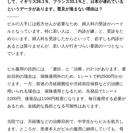
して、イギリス26.1％、フランス33.1％と、日本が遅れている
というデータがあります。普及が進まない理由は？
--------
ピルの入手には処方せんが必要なため、婦人科の受診がハード
ルとなっています。特に若い人は、「内診が嫌」と、受診をた
めらいます。婦人科を受診したからといって、必ずしも内診が
あるとは限りませんが、若い人が行きづらい要因の一つとなっ
ています。
ピル服用の目的には、「避妊」と「治療」の2つがあります。避
妊目的の場合は、保険適用外のため、1シートで約2500円かか
ります。一方、前述の月経困難症や月経前症候群などの治療に
用いられる場合は、保険適用となるため、先発品で1シート
2200円、後発品は1100円程度になります。毎日服用する必要が
あるため、金銭的な負担となる可能性はあります。
当院では、月経痛などの治療目的で、中学生からピルを処方し
ます。ところが、患者本人がピルの服用に納得していても、母