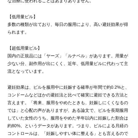
な治療に使われることはあまりありません。
【低用量ピル】
多数の種類が出ており、毎日の服用により、高い避妊効果が得
られます。
【超低用量ピル】
国内の正規品には「ヤーズ」「ルナベル」があります。用量が
少ない分、副作用が出にくく、近年、低用量ピルに代わって主
流となっています。
避妊効果は、ピルを服用中に妊娠する確率が年間で約0.2%と、
コンドームなどほかの避妊法と比べて確実に避妊できる方法と
言えます。「将来、服用をやめたときも、妊娠しにくくなるの
では」と心配の声がありますが、ある論文で、ピルを長期服用
していた女性のうち、服用をやめた半年以内に妊娠した割合は
約80%、というデータがあります。つまり、ピルによる月経の
コントロールは、「妊娠しやすい体に整える」とも言えるので