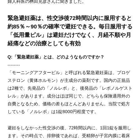
婦人科医の桝田充彦さんに聞きました。
緊急避妊薬は、性交渉後72時間以内に服用すると
約85％～90％の確率で避妊できる。毎日服用する
「低用量ピル」は避妊だけでなく、月経不順や月
経痛などの治療としても有効
Q:「緊急避妊薬」とは、どのようなものですか？
--------
「モーニングアフターピル」と呼ばれる緊急避妊薬は、プロゲ
ステロン（黄体ホルモン）が主成分の薬剤です。国内の正規品
は2種で、先発品の「ノルレボ」と、後発品の「レボノルゲスト
レル」があります。成分はほぼ同じで、どちらも保険適用外の
自費となるため、価格の差もほとんどありません。当院で処方
している「ノルレボ」は1錠8000円程度です。
避妊をしなかった性交渉の後、72時間以内に、1回1錠を服用し
ます。その時点で、排卵後であれば、受精卵が子宮内膜に着床