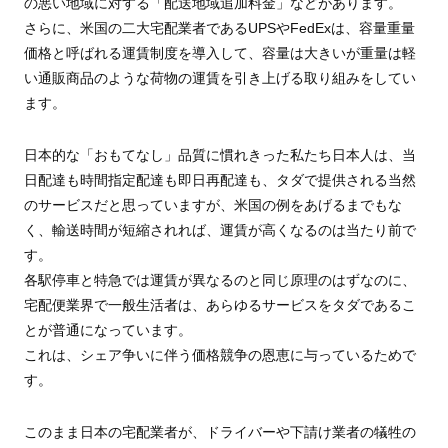
の悪い地域に対する「配送地域追加料金」などがあります。
さらに、米国の二大宅配業者であるUPSやFedExは、容量重量
価格と呼ばれる運賃制度を導入して、容量は大きいが重量は軽
い通販商品のような荷物の運賃を引き上げる取り組みをしてい
ます。
日本的な「おもてなし」品質に慣れきった私たち日本人は、当
日配達も時間指定配達も即日再配達も、タダで提供される当然
のサービスだと思っていますが、米国の例をあげるまでもな
く、輸送時間が短縮されれば、運賃が高くなるのは当たり前で
す。
各駅停車と特急では運賃が異なるのと同じ原理のはずなのに、
宅配便業界で一般生活者は、あらゆるサービスをタダであるこ
とが普通になっています。
これは、シェア争いに伴う価格競争の恩恵に与っているためで
す。
このまま日本の宅配業者が、ドライバーや下請け業者の犠牲の