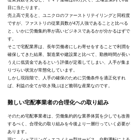
目に当たります。
売上高で見ると、ユニクロのファーストリテイリングと同程度
ですが、ファストリの従業員数が4万人強であることと比べる
と、いかに労働集約率が高いビジネスであるかが分かるはずで
す。
そこで宅配業界は、長年労働者にしわ寄せをすることで利潤を
確保してきた結果、製造業や建設業と比べて、勤務時間が長い
うえに低賃金であるという評価が定着してしまい、人手が集ま
りづらい状況が常態化しています。
しかし現段階で、人手の確保のために労働条件を適正化すれ
ば、利益の全てが吹き飛ぶほど脆弱な産業なのです。
難しい宅配事業者の合理化への取り組み
そのため宅配事業者は、労働集約的な業界体質を少しでも改善
するべく、合理化の取り組みを今後より一層行っていく必要が
あります。
現に、シェアリング・エコノミー型サービス、自動運転による