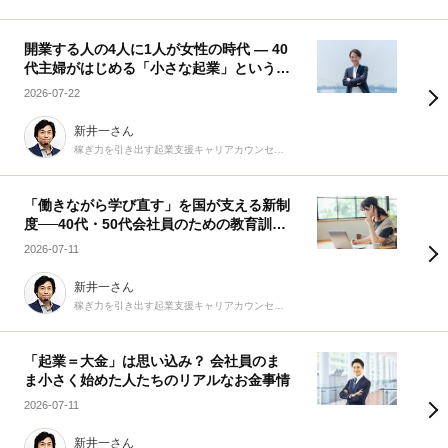
開業する人の4人に1人が女性の時代 ― 40
代主婦がはじめる「小さな起業」という選
択
2026-07-22
新井一さん
稼ぎ力を引き出す起業支援キャリアカウンセラー
「働きながら学び直す」を国が支える新制
度──40代・50代会社員のための教育訓練
休暇給付金
2026-07-11
新井一さん
稼ぎ力を引き出す起業支援キャリアカウンセラー
「起業＝大金」は思い込み？ 会社員のま
ま小さく始めた人たちのリアルなお金事情
2026-07-11
新井一さん