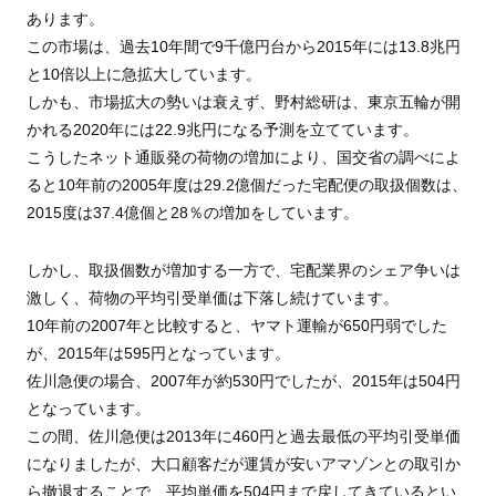
あります。
この市場は、過去10年間で9千億円台から2015年には13.8兆円
と10倍以上に急拡大しています。
しかも、市場拡大の勢いは衰えず、野村総研は、東京五輪が開
かれる2020年には22.9兆円になる予測を立てています。
こうしたネット通販発の荷物の増加により、国交省の調べによ
ると10年前の2005年度は29.2億個だった宅配便の取扱個数は、
2015度は37.4億個と28％の増加をしています。
しかし、取扱個数が増加する一方で、宅配業界のシェア争いは
激しく、荷物の平均引受単価は下落し続けています。
10年前の2007年と比較すると、ヤマト運輸が650円弱でした
が、2015年は595円となっています。
佐川急便の場合、2007年が約530円でしたが、2015年は504円
となっています。
この間、佐川急便は2013年に460円と過去最低の平均引受単価
になりましたが、大口顧客だが運賃が安いアマゾンとの取引か
ら撤退することで、平均単価を504円まで戻してきているとい