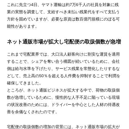
これに先立つ4日、ヤマト運輸は約7万6千人の社員を対象に残
業の実態を調査して、支給すべき未払い残業代をすべて支払う
方針を固めていますが、必要な原資は数百億円規模にのぼる可
能性があります。
ネット通販市場が拡大し宅配便の取扱個数が急増
これまで宅配業界では、大口法人顧客向けに割安な運賃を適用
することで、シェアを奪い合う構図が続いているために、会社
側は給与水準を下げたり、サービス残業を常態化したりするな
どして、売上高の50％を超える人件費を抑制することで利潤を
確保してきました。
ところが、ネット通販ビジネスが拡大する中で、荷物の取扱個
数が急増しているために、慢性的な人手不足に陥っている現場
の状況改善のためには、ドライバーを中心とした人材の待遇改
善を余儀なくされたのです。
宅配便の取扱個数の増加の背景には、ネット通販市場の拡大が