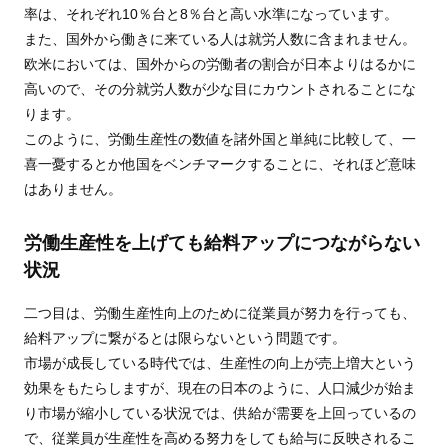
率は、それぞれ10％台と8％台と高い水準になっています。
また、国外から働きに来ている人は就労人数に含まれません。
欧米においては、国外からの労働者の割合が日本よりはるかに
高いので、その分就労人数が少な目にカウントされることにな
ります。
このように、労働生産性の数値を諸外国と単純に比較して、一
喜一憂するとか他国をベンチマークすることに、それほど意味
はありません。
労働生産性を上げても給料アップにつながらない
状況
二つ目は、労働生産性向上のために従業員が努力を行っても、
給料アップに繋がるとは限らないという問題です。
市場が成長している時代では、生産性の向上が売上増大という
効果をもたらしますが、現在の日本のように、人口減少が始ま
り市場が縮小している状況では、供給が需要を上回っているの
で、従業員が生産性を高める努力をしても給与に反映されるこ