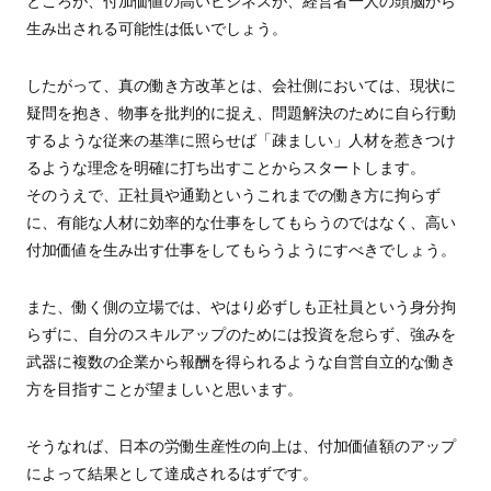
ところが、付加価値の高いビジネスが、経営者一人の頭脳から
生み出される可能性は低いでしょう。
したがって、真の働き方改革とは、会社側においては、現状に
疑問を抱き、物事を批判的に捉え、問題解決のために自ら行動
するような従来の基準に照らせば「疎ましい」人材を惹きつけ
るような理念を明確に打ち出すことからスタートします。
そのうえで、正社員や通勤というこれまでの働き方に拘らず
に、有能な人材に効率的な仕事をしてもらうのではなく、高い
付加価値を生み出す仕事をしてもらうようにすべきでしょう。
また、働く側の立場では、やはり必ずしも正社員という身分拘
らずに、自分のスキルアップのためには投資を怠らず、強みを
武器に複数の企業から報酬を得られるような自営自立的な働き
方を目指すことが望ましいと思います。
そうなれば、日本の労働生産性の向上は、付加価値額のアップ
によって結果として達成されるはずです。