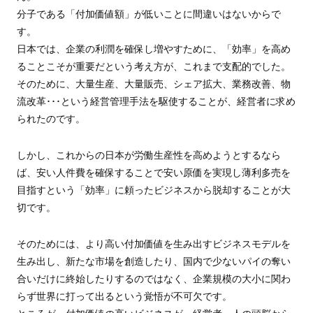
分子である「付加価値額」が低いことに間違いはないからで
す。
日本では、企業の利潤を確保し増やすために、「効率」を高め
ることこそが重要だという考え方が、これまで支配的でした。
そのために、大量生産、大量販売、シェア拡大、業務改善、物
流改革･･･という経営管理手法を駆使することが、経営者に求め
られたのです。
しかし、これからの日本が労働生産性を高めようとするなら
ば、安い人件費を確保することで安い原価を実現し薄利多売を
目指すという「効率」に頼ったビジネスから脱却することが大
切です。
そのためには、より高い付加価値を生み出すビジネスモデルを
生み出し、新たな市場を創造したり、国内で少ないパイの奪い
合いだけに終始したりするのではなく、企業規模の大小に関わ
らず世界に打って出るという覚悟が不可欠です。