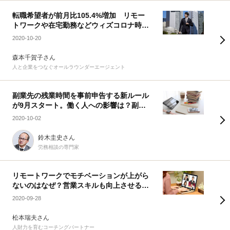
転職希望者が前月比105.4%増加 リモー
トワークや在宅勤務などウィズコロナ時代
の転職とは
2020-10-20
森本千賀子さん
人と企業をつなぐオールラウンダーエージェント
副業先の残業時間を事前申告する新ルール
が9月スタート。働く人への影響は？副業
を報告しなかった場合はどうなる？
2020-10-02
鈴木圭史さん
労務相談の専門家
リモートワークでモチベーションが上がら
ないのはなぜ？営業スキルも向上させる雑
談の効果とは
2020-09-28
松本瑞夫さん
人財力を育むコーチングパートナー