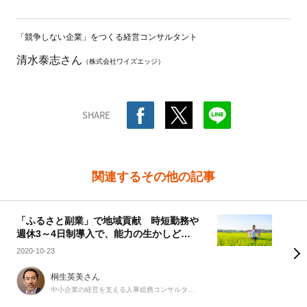
「競争しない企業」をつくる経営コンサルタント
清水泰志さん
（株式会社ワイズエッジ）
SHARE
関連するその他の記事
「ふるさと副業」で地域貢献 時短勤務や
週休3～4日制導入で、能力の生かしどこ
ろは地方ヘシフト？
2020-10-23
桐生英美さん
中小企業の経営を支える人事総務コンサルタント