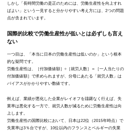
しかし「長時間労働の是正のためには、労働生産性を向上すれ
ばよい」という一見すると分かりやすい考え方には、2つの問題
点が含まれています。
国際的比較で労働生産性が低いとは必ずしも言え
ない
一つ目は、「本当に日本の労働生産性は低いのか」という根本
的な疑問です。
労働生産性は、［付加価値額］÷［就労人数］＝［一人当たりの
付加価値額］で求められますが、分母にあたる「就労人数」は
バイアスがかかりやすい数値です。
例えば、業績が悪化した企業がレイオフを躊躇なく行えば、失
業率は悪化する一方で、就労人数が減るために労働生産性は向
上します。
労働生産性の国際比較において、日本は22位（2015年時点）で
失業率は3％台ですが、10位以内のフランスとベルギーの失業